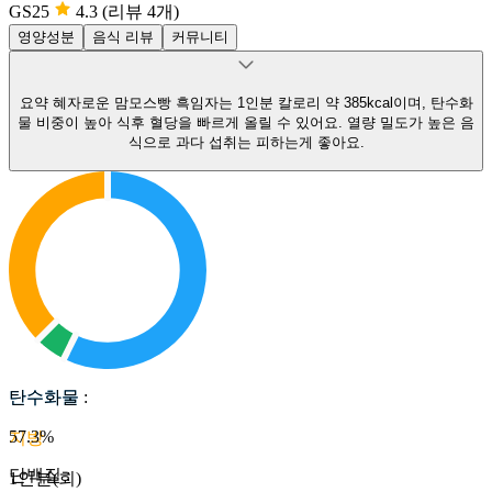
GS25
4.3
(리뷰 4개)
영양성분
음식 리뷰
커뮤니티
요약
혜자로운 맘모스빵 흑임자는 1인분 칼로리 약 385kcal이며, 탄수화
물 비중이 높아 식후 혈당을 빠르게 올릴 수 있어요.
열량 밀도가 높은 음
식으로 과다 섭취는 피하는게 좋아요.
탄수화물
탄수화물
:
57.3
%
지방
단백질
:
1인분(회)