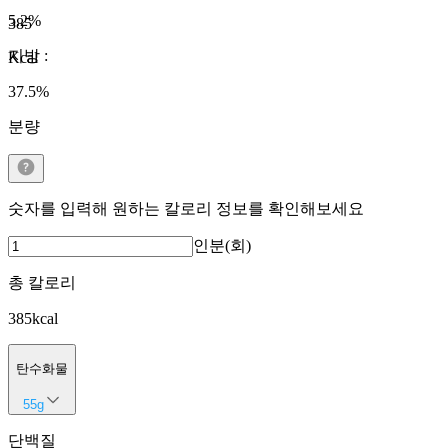
5.2
%
385
지방
:
Kcal
37.5
%
분량
숫자를 입력해 원하는 칼로리 정보를 확인해보세요
인분(회)
총 칼로리
385
kcal
탄수화물
55
g
단백질