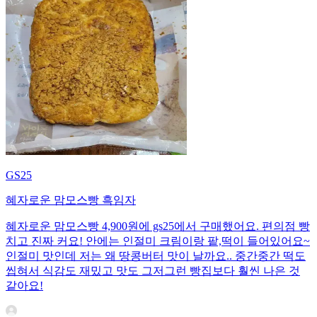
GS25
혜자로운 맘모스빵 흑임자
혜자로운 맘모스빵 4,900원에 gs25에서 구매했어요. 편의점 빵
치고 진짜 커요! 안에는 인절미 크림이랑 팥,떡이 들어있어요~
인절미 맛인데 저는 왜 땅콩버터 맛이 날까요.. 중간중간 떡도
씹혀서 식감도 재밌고 맛도 그저그런 빵집보다 훨씬 나은 것
같아요!