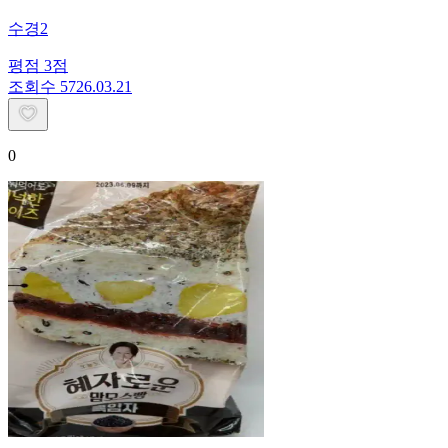
수경2
평점
3
점
조회수
57
26.03.21
0