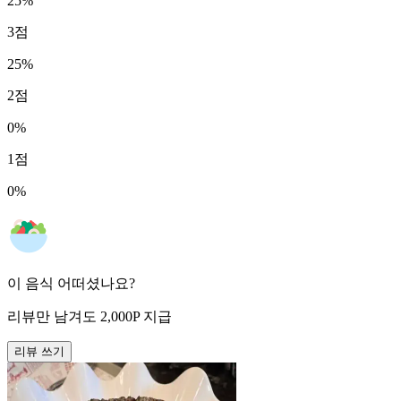
25
%
3
점
25
%
2
점
0
%
1
점
0
%
이 음식 어떠셨나요?
리뷰만 남겨도
2,000
P
지급
리뷰 쓰기