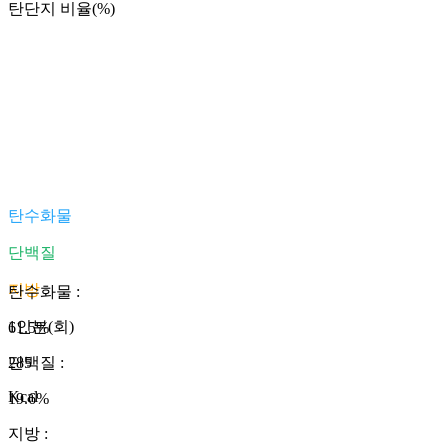
탄단지 비율(%)
탄수화물
단백질
지방
탄수화물
:
1인분(회)
61.5
%
285
단백질
:
Kcal
19.6
%
지방
: