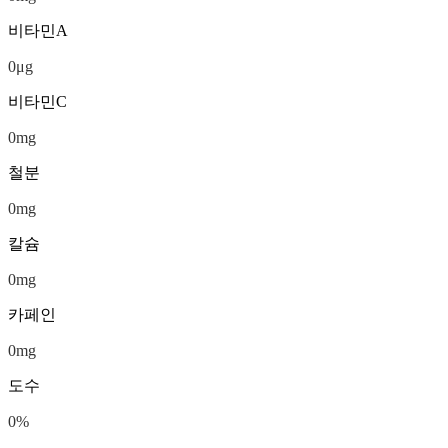
비타민A
0
μg
비타민C
0
mg
철분
0
mg
칼슘
0
mg
카페인
0
mg
도수
0
%