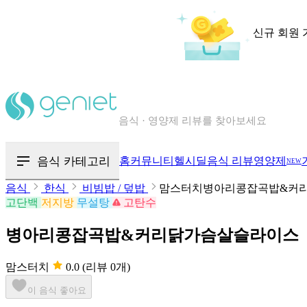
신규 회원 
칼로리와 영양성분을 검색해보세요
혈당 · 다이어트 음식 검색해보세요
음식 카테고리
홈
커뮤니티
헬시딜
음식 리뷰
영양제
NEW
음식 · 영양제 리뷰를 찾아보세요
음식
한식
비빔밥 / 덮밥
맘스터치병아리콩잡곡밥&커
고단백
저지방
무설탕
고탄수
병아리콩잡곡밥&커리닭가슴살슬라이스
맘스터치
0.0
(리뷰 0개)
이 음식 좋아요