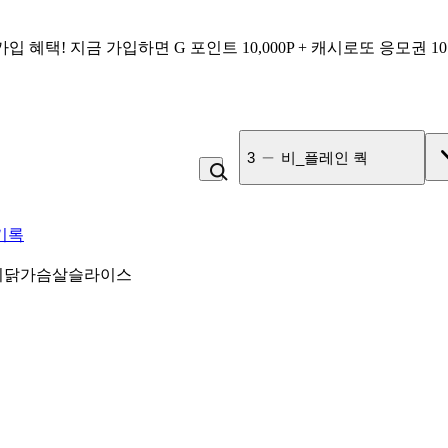
가입 혜택!
지금 가입하면
G 포인트 10,000P + 캐시로또 응모권 1
3
비_플레인 쿽
기록
리닭가슴살슬라이스