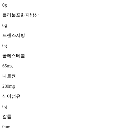
0
g
폴리불포화지방산
0
g
트랜스지방
0
g
콜레스테롤
65
mg
나트륨
280
mg
식이섬유
0
g
칼륨
0
mg