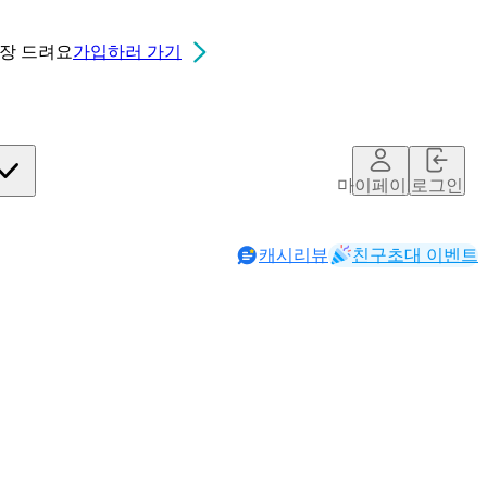
0장
드려요
가입하러 가기
마이페이지
로그인
캐시리뷰
친구초대 이벤트