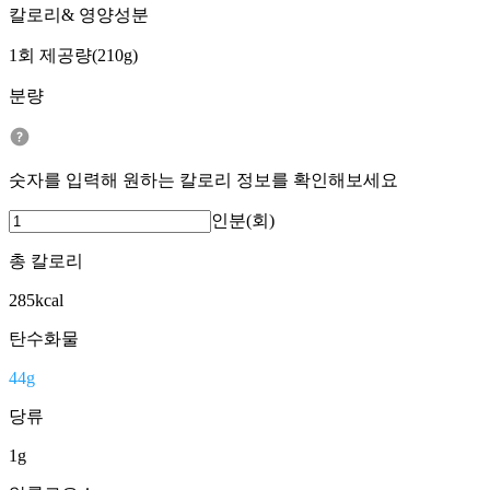
칼로리& 영양성분
1회 제공량(210g)
분량
숫자를 입력해 원하는 칼로리 정보를 확인해보세요
인분(회)
총 칼로리
285
kcal
탄수화물
44
g
당류
1
g