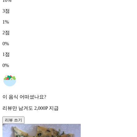
10
%
3
점
1
%
2
점
0
%
1
점
0
%
이 음식 어떠셨나요?
리뷰만 남겨도
2,000
P
지급
리뷰 쓰기