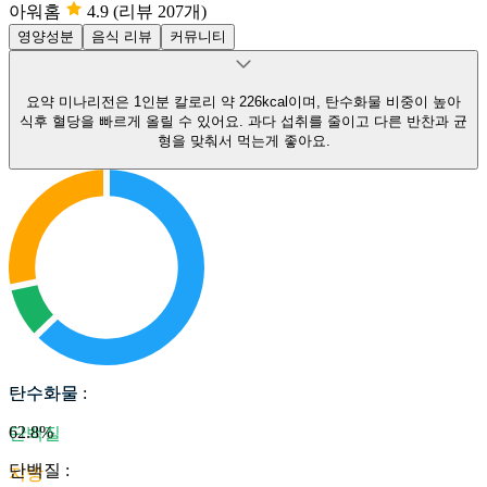
아워홈
4.9
(리뷰 207개)
영양성분
음식 리뷰
커뮤니티
요약
미나리전은 1인분 칼로리 약 226kcal이며, 탄수화물 비중이 높아
식후 혈당을 빠르게 올릴 수 있어요.
과다 섭취를 줄이고 다른 반찬과 균
형을 맞춰서 먹는게 좋아요.
탄수화물
탄수화물
:
62.8
%
단백질
단백질
:
지방