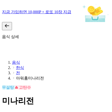
지금 가입하면 10,000P + 로또 10장 지급
음식 상세
음식
한식
전
아워홈미나리전
무설탕
고탄수
미나리전