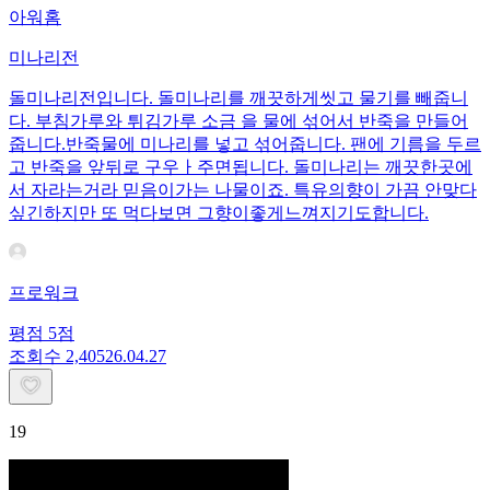
아워홈
미나리전
돌미나리전입니다. 돌미나리를 깨끗하게씻고 물기를 빼줍니
다. 부침가루와 튀김가루 소금 을 물에 섞어서 반죽을 만들어
줍니다.반죽물에 미나리를 넣고 섞어줍니다. 팬에 기름을 두르
고 반죽을 앞뒤로 구우ㅏ주면됩니다. 돌미나리는 깨끗한곳에
서 자라는거라 믿음이가는 나물이죠. 특유의향이 가끔 안맞다
싶긴하지만 또 먹다보면 그향이좋게느껴지기도합니다.
프로워크
평점
5
점
조회수
2,405
26.04.27
19