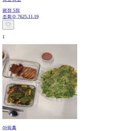
평점
5
점
조회수
76
25.11.19
1
아워홈