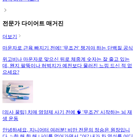
전문가 다이어트 매거진
더보기
마운자로 근육 빠지기 전에! '무조건' 챙겨야 하는 단백질 공식
위고비나 마운자로 맞으신 뒤로 체중계 숫자는 잘 줄고 있는
데, 왠지 팔뚝이나 허벅지가 예전보다 물러진 느낌 드신 적 없
으세요?
[의사 꿀팁] 치매 영양제 사기 전에 🧠 '무조건' 시작하는 뇌 재
생 운동
안녕하세요, 지니어터 여러분! 비만 전문의 정승은 원장입니
다. ✨한 해 한 해 나이를 먹어가면서 "어? 내가 차 열쇠를 어디