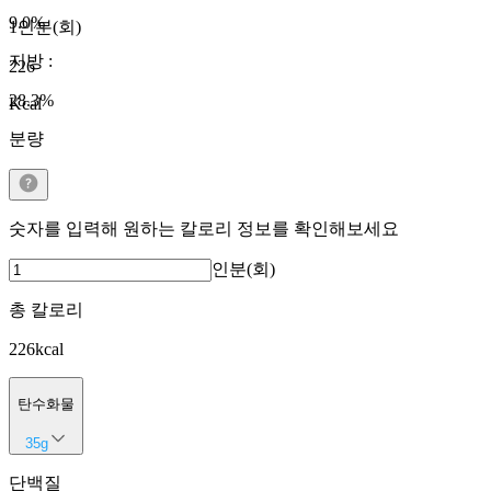
9.0
%
1인분(회)
지방
:
226
28.3
%
Kcal
분량
숫자를 입력해 원하는 칼로리 정보를 확인해보세요
인분(회)
총 칼로리
226
kcal
탄수화물
35
g
단백질