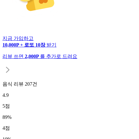
지금 가입하고
10,000P + 로또 10장
받기
리뷰 쓰면
2,000P
를 추가로 드려요
음식 리뷰
207
건
4.9
5
점
89
%
4
점