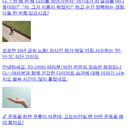
다. ✨한 해 한 해 나이를 먹어가면서 "어? 내가 차 열쇠를 어디
뒀더라?", "아, 그거 이름이 뭐였지?" 하고 순간 깜빡하는 경험,
다들 한 번쯤 있으시죠?
모르면 10년 급속 노화! 의사인 제가 매일 아침 사수하는 '탄·
단·지' 식단 가이드
안녕하세요, 지니어터 여러분! 비만 전문의 정승은 원장입니
다.✨여러분과 함께 건강한 다이어트 습관에 대해 이야기 나눈
지도 벌써 시간이 많이 흘렀네요.
🦵 운동을 하면 무릎이 아픈데, 고도비만일 땐 어떤 운동을 해
야 할까요?