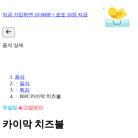
지금 가입하면 10,000P + 로또 10장 지급
음식 상세
음식
일식
튀김
BHC카이막 치즈볼
무설탕
고칼로리
카이막 치즈볼