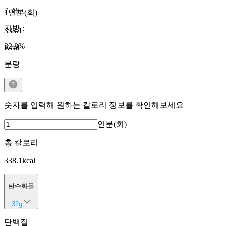
7.3
%
1인분(회)
지방
:
338.1
32.8
%
Kcal
분량
숫자를 입력해 원하는 칼로리 정보를 확인해보세요
인분(회)
총 칼로리
338.1
kcal
탄수화물
32
g
단백질