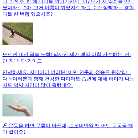
다. ✨한 해 한 해 나이를 먹어가면서 "어? 내가 차 열쇠를 어디
뒀더라?", "아, 그거 이름이 뭐였지?" 하고 순간 깜빡하는 경험,
다들 한 번쯤 있으시죠?
모르면 10년 급속 노화! 의사인 제가 매일 아침 사수하는 '탄·
단·지' 식단 가이드
안녕하세요, 지니어터 여러분! 비만 전문의 정승은 원장입니
다.✨여러분과 함께 건강한 다이어트 습관에 대해 이야기 나눈
지도 벌써 시간이 많이 흘렀네요.
🦵 운동을 하면 무릎이 아픈데, 고도비만일 땐 어떤 운동을 해
야 할까요?