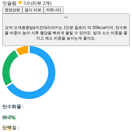
잇슬림
5.0
(리뷰 2개)
영양성분
음식 리뷰
커뮤니티
요약
오색콩콩밥&치킨데리야키는 1인분 칼로리 약 255kcal이며, 탄수화
물 비중이 높아 식후 혈당을 빠르게 올릴 수 있어요.
밥과 소스 비중을 줄
이고 채소 비중을 높이는게 좋아요.
탄수화물
탄수화물
:
66.2
%
단백질
단백질
:
지방