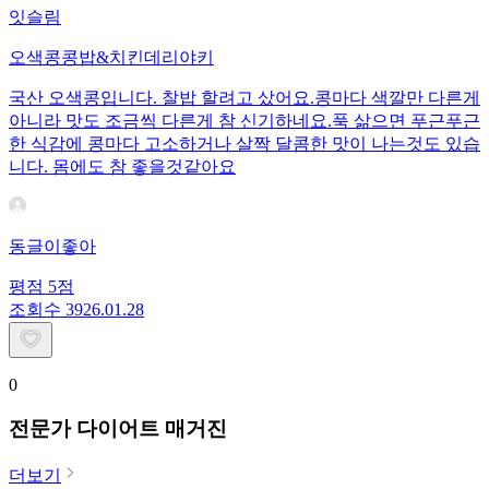
잇슬림
오색콩콩밥&치킨데리야키
국산 오색콩입니다. 찰밥 할려고 샀어요.콩마다 색깔만 다른게
아니라 맛도 조금씩 다른게 참 신기하네요.푹 삶으면 푸근푸근
한 식감에 콩마다 고소하거나 살짝 달콤한 맛이 나는것도 있습
니다. 몸에도 참 좋을것같아요
동글이좋아
평점
5
점
조회수
39
26.01.28
0
전문가 다이어트 매거진
더보기