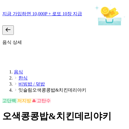
지금 가입하면 10,000P + 로또 10장 지급
음식 상세
음식
한식
비빔밥 / 덮밥
잇슬림오색콩콩밥&치킨데리야키
고단백
저지방
고탄수
오색콩콩밥&치킨데리야키