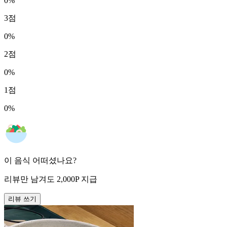
0
%
3
점
0
%
2
점
0
%
1
점
0
%
이 음식 어떠셨나요?
리뷰만 남겨도
2,000
P
지급
리뷰 쓰기