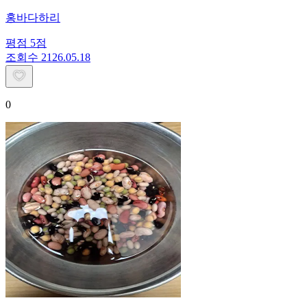
홍바다하리
평점
5
점
조회수
21
26.05.18
0