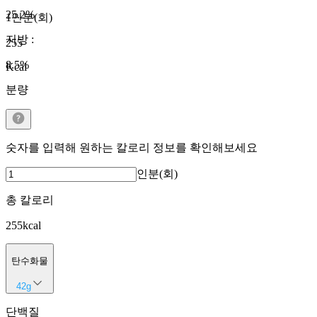
25.2
%
1인분(회)
지방
:
255
8.5
%
Kcal
분량
숫자를 입력해 원하는 칼로리 정보를 확인해보세요
인분(회)
총 칼로리
255
kcal
탄수화물
42
g
단백질