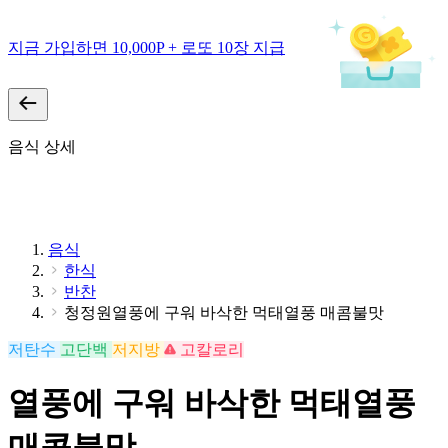
지금 가입하면 10,000P + 로또 10장 지급
음식 상세
음식
한식
반찬
청정원열풍에 구워 바삭한 먹태열풍 매콤불맛
저탄수
고단백
저지방
고칼로리
열풍에 구워 바삭한 먹태열풍
매콤불맛