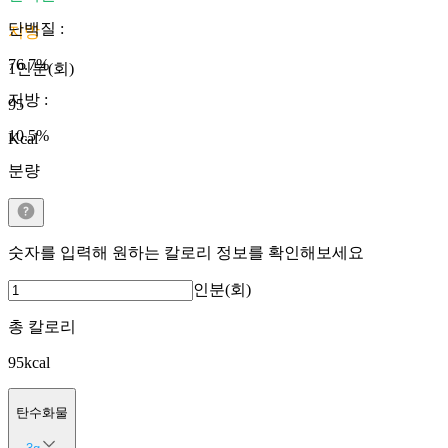
단백질
:
지방
76.7
%
1인분(회)
지방
:
95
10.5
%
Kcal
분량
숫자를 입력해 원하는 칼로리 정보를 확인해보세요
인분(회)
총 칼로리
95
kcal
탄수화물