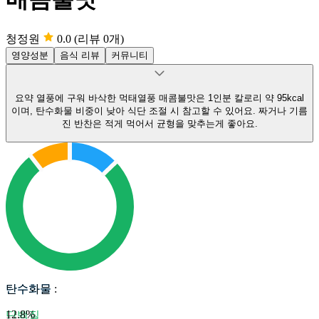
청정원
0.0
(리뷰 0개)
영양성분
음식 리뷰
커뮤니티
요약
열풍에 구워 바삭한 먹태열풍 매콤불맛은 1인분 칼로리 약 95kcal
이며, 탄수화물 비중이 낮아 식단 조절 시 참고할 수 있어요.
짜거나 기름
진 반찬은 적게 먹어서 균형을 맞추는게 좋아요.
탄수화물
탄수화물
:
12.8
%
단백질