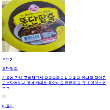
오뚜기
통단팥죽
가을에 잔뜩 구비하고서 출출할때 끼니때마다 한나씩 먹어요
고소담백해서 맛이 제대로 들었어요 든든하고 최애 영양소죠
ㅎㅎ
비호리