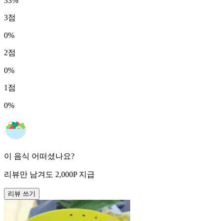
33
%
3
점
0
%
2
점
0
%
1
점
0
%
이 음식 어떠셨나요?
리뷰만 남겨도
2,000
P
지급
리뷰 쓰기