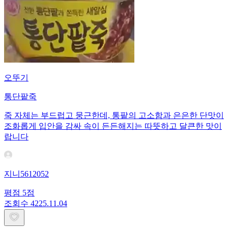
오뚜기
통단팥죽
죽 자체는 부드럽고 뭉근한데, 통팥의 고소함과 은은한 단맛이
조화롭게 입안을 감싸 속이 든든해지는 따뜻하고 달큰한 맛이
랍니다
지니5612052
평점
5
점
조회수
42
25.11.04