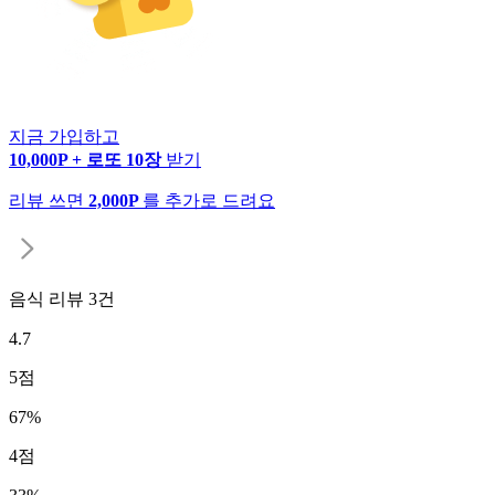
지금 가입하고
10,000P + 로또 10장
받기
리뷰 쓰면
2,000P
를 추가로 드려요
음식 리뷰
3
건
4.7
5
점
67
%
4
점