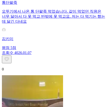
통단팥죽
오뚜기에서 나온 통 단팥죽 먹었습니다. 같이 먹었던 직원은
너무 달아서 다 못 먹고 반밖에 못 먹고요. 저는 다 먹기는 했는
데 달긴 다네요
김키미
평점
5
점
조회수
40
26.01.07
0