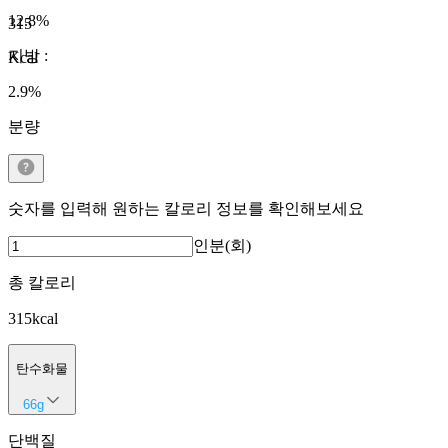
12.8
%
315
지방
:
Kcal
2.9
%
분량
숫자를 입력해 원하는 칼로리 정보를 확인해보세요
인분(회)
총 칼로리
315
kcal
탄수화물
66
g
단백질