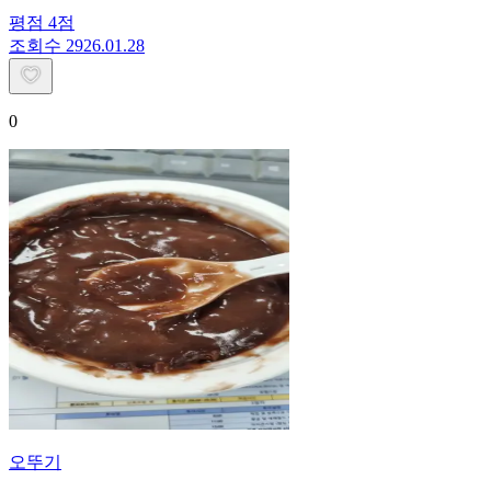
평점
4
점
조회수
29
26.01.28
0
오뚜기