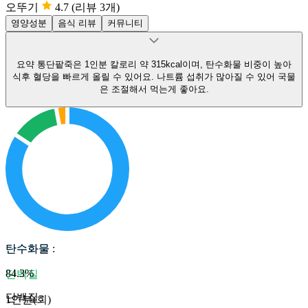
오뚜기
4.7
(리뷰 3개)
영양성분
음식 리뷰
커뮤니티
요약
통단팥죽은 1인분 칼로리 약 315kcal이며, 탄수화물 비중이 높아
식후 혈당을 빠르게 올릴 수 있어요.
나트륨 섭취가 많아질 수 있어 국물
은 조절해서 먹는게 좋아요.
탄수화물
탄수화물
:
84.3
%
단백질
단백질
:
1인분(회)