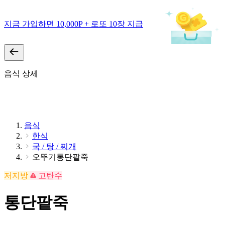
지금 가입하면 10,000P + 로또 10장 지급
음식 상세
음식
한식
국 / 탕 / 찌개
오뚜기통단팥죽
저지방
고탄수
통단팥죽