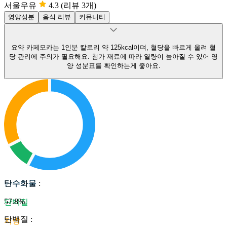
서울우유
4.3
(리뷰 3개)
영양성분
음식 리뷰
커뮤니티
요약
카페모카는 1인분 칼로리 약 125kcal이며, 혈당을 빠르게 올려 혈
당 관리에 주의가 필요해요.
첨가 재료에 따라 열량이 높아질 수 있어 영
양 성분표를 확인하는게 좋아요.
탄수화물
탄수화물
:
57.8
%
단백질
단백질
:
지방