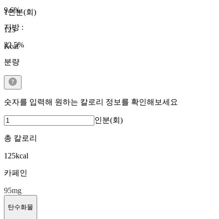
9.6
%
1인분(회)
지방
:
125
32.5
%
Kcal
분량
숫자를 입력해 원하는 칼로리 정보를 확인해보세요
인분(회)
총 칼로리
125
kcal
카페인
95
mg
탄수화물