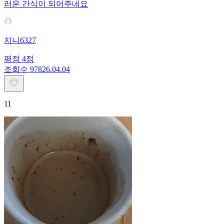
러운 간식이 되어주네요
지니6327
평점
4
점
조회수
978
26.04.04
11