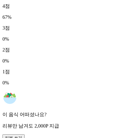
4
점
67
%
3
점
0
%
2
점
0
%
1
점
0
%
이 음식 어떠셨나요?
리뷰만 남겨도
2,000
P
지급
리뷰 쓰기