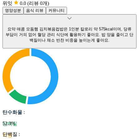
위잇
0.0
(리뷰 0개)
영양성분
음식 리뷰
커뮤니티
요약
매콤 모둠햄 김치볶음컵밥은 1인분 칼로리 약 575kcal이며, 당류
부담이 거의 없어 혈당 관리 식단에 활용하기 좋아요.
밥 양을 줄이고 단
백질이나 채소 반찬 비중을 높이는게 좋아요.
탄수화물
탄수화물
:
52.3
%
단백질
단백질
:
지방