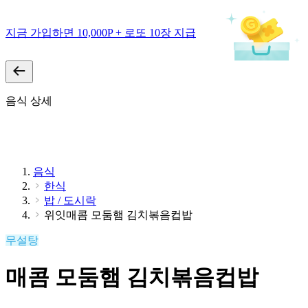
지금 가입하면 10,000P + 로또 10장 지급
음식 상세
음식
한식
밥 / 도시락
위잇매콤 모둠햄 김치볶음컵밥
무설탕
매콤 모둠햄 김치볶음컵밥