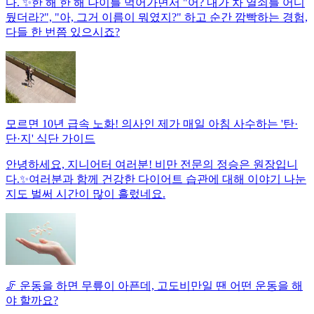
다. ✨한 해 한 해 나이를 먹어가면서 "어? 내가 차 열쇠를 어디
뒀더라?", "아, 그거 이름이 뭐였지?" 하고 순간 깜빡하는 경험,
다들 한 번쯤 있으시죠?
모르면 10년 급속 노화! 의사인 제가 매일 아침 사수하는 '탄·
단·지' 식단 가이드
안녕하세요, 지니어터 여러분! 비만 전문의 정승은 원장입니
다.✨여러분과 함께 건강한 다이어트 습관에 대해 이야기 나눈
지도 벌써 시간이 많이 흘렀네요.
🦵 운동을 하면 무릎이 아픈데, 고도비만일 땐 어떤 운동을 해
야 할까요?