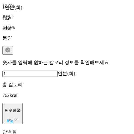
10.5
%
1인분(회)
지방
:
762
44.9
%
Kcal
분량
숫자를 입력해 원하는 칼로리 정보를 확인해보세요
인분(회)
총 칼로리
762
kcal
탄수화물
85
g
단백질