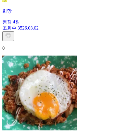
희망ㆍ
평점
4
점
조회수
35
26.03.02
0