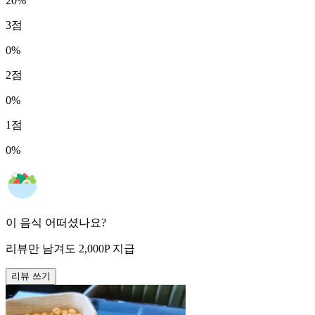
20
%
3
점
0
%
2
점
0
%
1
점
0
%
이 음식 어떠셨나요?
리뷰만 남겨도
2,000
P
지급
리뷰 쓰기