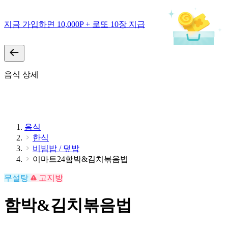
지금 가입하면 10,000P + 로또 10장 지급
음식 상세
음식
한식
비빔밥 / 덮밥
이마트24함박&김치볶음법
무설탕
고지방
함박&김치볶음법