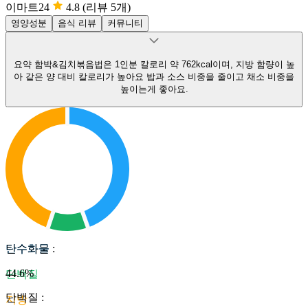
이마트24
4.8
(리뷰 5개)
영양성분
음식 리뷰
커뮤니티
요약
함박&김치볶음법은 1인분 칼로리 약 762kcal이며, 지방 함량이 높
아 같은 양 대비 칼로리가 높아요
밥과 소스 비중을 줄이고 채소 비중을
높이는게 좋아요.
탄수화물
탄수화물
:
44.6
%
단백질
단백질
:
지방