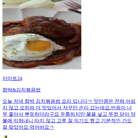
이마트24
함박&김치볶음법
오늘 저녁 함박 김치볶음법 요리 입니다ㅋ 맛만큼은 전혀 아쉽
지 않고 오히려 더 맛있어서 자꾸만 손이 갔는데요.반응이 너
무 좋아서 뿌듯하더라구요 두툼하지만 물을 넣고 뚜껑 닫아 약
불에 익혀내니 타지 않고 고루 잘 익기도 했고 기본적인 간도
잘 맞았어요 먹어바요ㅋ