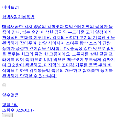
이마트24
함박&김치볶음법
매콤새콤한 김치 양념의 감칠맛과 함박스테이크의 묵직한 육
즙이 만나, 씹는 순간 아삭한 김치와 부드러운 고기 알갱이가
환상적인 조화를 이루네요. 김치의 산미가 고기의 기름진 맛을
완벽하게 잡아주며, 밥알 사이사이 스며든 함박 소스의 단짠
풍미가 풍성한 깊이감을 선사합니다. 중독성 강한 맛으로 입맛
을 돋우는 최고의 퓨전 한 그릇이에요. 노른자를 살린 달걀 프
라이를 얹어 톡 터뜨려 비벼 먹으면 매운맛이 부드럽게 감싸지
며 고소함이 폭발하고, 마지막에 조미김 가루를 듬뿍 뿌려 바
삭함을 더하면 김치볶음밥 특유의 개운하고 짭조름한 풍미를
완벽하게 만끽할 수 있습니다!
알수없음
평점
5
점
조회수
32
26.02.17