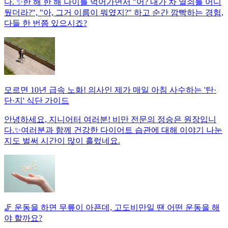
다. ✨한 해 한 해 나이를 먹어가면서 "어? 내가 차 열쇠를 어디
뒀더라?", "아, 그거 이름이 뭐였지?" 하고 순간 깜빡하는 경험,
다들 한 번쯤 있으시죠?
모르면 10년 급속 노화! 의사인 제가 매일 아침 사수하는 '탄·
단·지' 식단 가이드
안녕하세요, 지니어터 여러분! 비만 전문의 정승은 원장입니
다.✨여러분과 함께 건강한 다이어트 습관에 대해 이야기 나눈
지도 벌써 시간이 많이 흘렀네요.
🦵 운동을 하면 무릎이 아픈데, 고도비만일 땐 어떤 운동을 해
야 할까요?