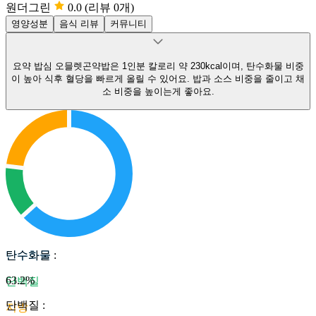
원더그린
0.0
(리뷰 0개)
영양성분
음식 리뷰
커뮤니티
요약
밥심 오믈렛곤약밥은 1인분 칼로리 약 230kcal이며, 탄수화물 비중
이 높아 식후 혈당을 빠르게 올릴 수 있어요.
밥과 소스 비중을 줄이고 채
소 비중을 높이는게 좋아요.
탄수화물
탄수화물
:
63.2
%
단백질
단백질
:
지방