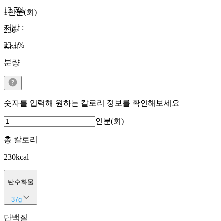
13.7
%
1인분(회)
지방
:
230
23.1
%
Kcal
분량
숫자를 입력해 원하는 칼로리 정보를 확인해보세요
인분(회)
총 칼로리
230
kcal
탄수화물
37
g
단백질