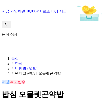
지금 가입하면 10,000P + 로또 10장 지급
음식 상세
음식
한식
비빔밥 / 덮밥
원더그린밥심 오믈렛곤약밥
저당
고탄수
밥심 오믈렛곤약밥