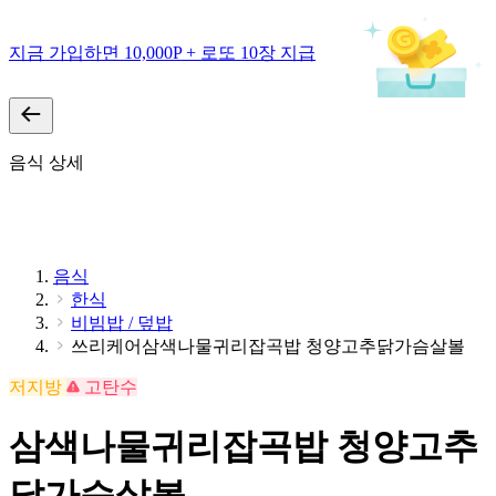
지금 가입하면 10,000P + 로또 10장 지급
음식 상세
음식
한식
비빔밥 / 덮밥
쓰리케어삼색나물귀리잡곡밥 청양고추닭가슴살볼
저지방
고탄수
삼색나물귀리잡곡밥 청양고추
닭가슴살볼