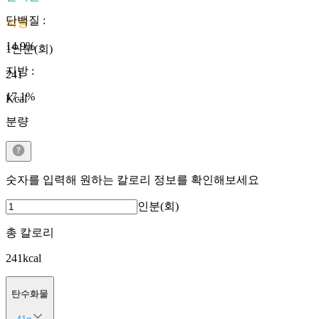
단백질
:
지방
14.9
%
1인분(회)
지방
:
241
17.1
%
Kcal
분량
숫자를 입력해 원하는 칼로리 정보를 확인해보세요
인분(회)
총 칼로리
241
kcal
탄수화물