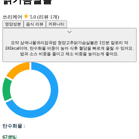
쓰리케어
5.0
(리뷰 1개)
영양성분
음식 리뷰
커뮤니티
요약
삼색나물귀리잡곡밥 청양고추닭가슴살볼은 1인분 칼로리 약
241kcal이며, 탄수화물 비중이 높아 식후 혈당을 빠르게 올릴 수 있어요.
밥과 소스 비중을 줄이고 채소 비중을 높이는게 좋아요.
탄수화물
탄수화물
:
67.9
%
단백질