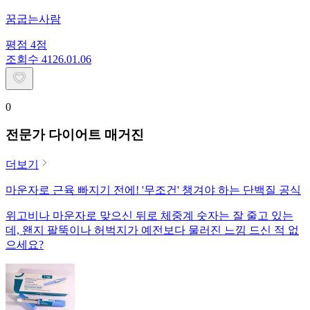
꿈굽는사람
평점
4
점
조회수
41
26.01.06
0
전문가 다이어트 매거진
더보기
마운자로 근육 빠지기 전에! '무조건' 챙겨야 하는 단백질 공식
위고비나 마운자로 맞으신 뒤로 체중계 숫자는 잘 줄고 있는
데, 왠지 팔뚝이나 허벅지가 예전보다 물러진 느낌 드신 적 없
으세요?