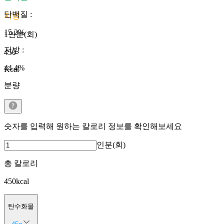
단백질
:
지방
15.2
%
1인분(회)
지방
:
450
44.4
%
Kcal
분량
숫자를 입력해 원하는 칼로리 정보를 확인해보세요
인분(회)
총 칼로리
450
kcal
탄수화물