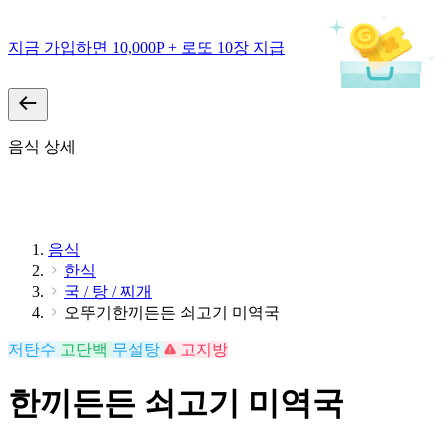
지금 가입하면 10,000P + 로또 10장 지급
음식 상세
음식
한식
국 / 탕 / 찌개
오뚜기한끼든든 쇠고기 미역국
저탄수
고단백
무설탕
고지방
한끼든든 쇠고기 미역국