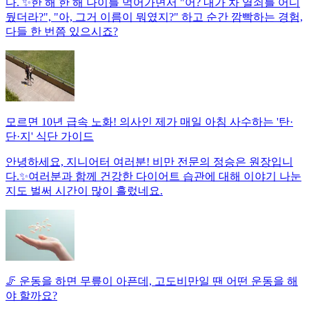
다. ✨한 해 한 해 나이를 먹어가면서 "어? 내가 차 열쇠를 어디
뒀더라?", "아, 그거 이름이 뭐였지?" 하고 순간 깜빡하는 경험,
다들 한 번쯤 있으시죠?
모르면 10년 급속 노화! 의사인 제가 매일 아침 사수하는 '탄·
단·지' 식단 가이드
안녕하세요, 지니어터 여러분! 비만 전문의 정승은 원장입니
다.✨여러분과 함께 건강한 다이어트 습관에 대해 이야기 나눈
지도 벌써 시간이 많이 흘렀네요.
🦵 운동을 하면 무릎이 아픈데, 고도비만일 땐 어떤 운동을 해
야 할까요?