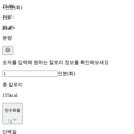
23.4
%
1인분(회)
지방
:
155
58.4
%
Kcal
분량
숫자를 입력해 원하는 칼로리 정보를 확인해보세요
인분(회)
총 칼로리
155
kcal
탄수화물
7
g
단백질