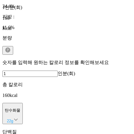
34.4
%
1인분(회)
지방
:
160
11.6
%
Kcal
분량
숫자를 입력해 원하는 칼로리 정보를 확인해보세요
인분(회)
총 칼로리
160
kcal
탄수화물
22
g
단백질