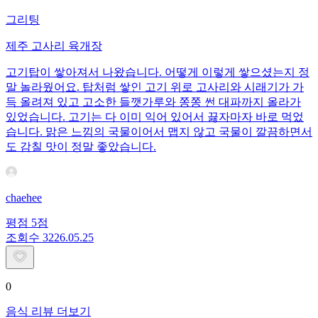
그리팅
제주 고사리 육개장
고기탑이 쌓아져서 나왔습니다. 어떻게 이렇게 쌓으셨는지 정
말 놀라웠어요. 탑처럼 쌓인 고기 위로 고사리와 시래기가 가
득 올려져 있고 고소한 들깻가루와 쫑쫑 썬 대파까지 올라가
있었습니다. 고기는 다 이미 익어 있어서 끓자마자 바로 먹었
습니다. 맑은 느낌의 국물이어서 맵지 않고 국물이 깔끔하면서
도 감칠 맛이 정말 좋았습니다.
chaehee
평점
5
점
조회수
32
26.05.25
0
음식 리뷰 더보기