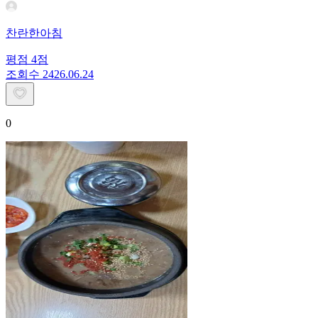
찬란한아침
평점
4
점
조회수
24
26.06.24
0