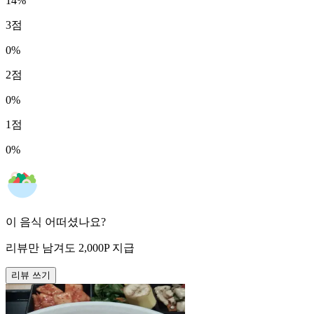
14
%
3
점
0
%
2
점
0
%
1
점
0
%
이 음식 어떠셨나요?
리뷰만 남겨도
2,000
P
지급
리뷰 쓰기