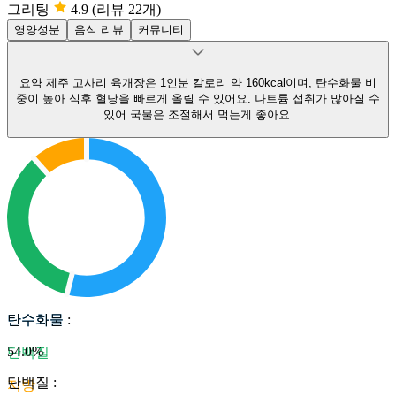
그리팅
4.9
(리뷰 22개)
영양성분
음식 리뷰
커뮤니티
요약
제주 고사리 육개장은 1인분 칼로리 약 160kcal이며, 탄수화물 비
중이 높아 식후 혈당을 빠르게 올릴 수 있어요.
나트륨 섭취가 많아질 수
있어 국물은 조절해서 먹는게 좋아요.
탄수화물
탄수화물
:
54.0
%
단백질
단백질
:
지방