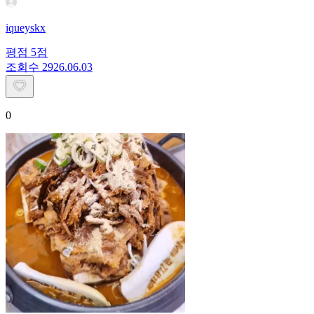
iqueyskx
평점
5
점
조회수
29
26.06.03
0