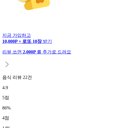
지금 가입하고
10,000P + 로또 10장
받기
리뷰 쓰면
2,000P
를 추가로 드려요
음식 리뷰
22
건
4.9
5
점
86
%
4
점