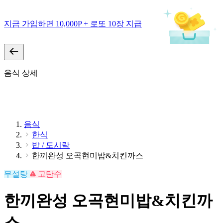
지금 가입하면 10,000P + 로또 10장 지급
음식 상세
음식
한식
밥 / 도시락
한끼완성 오곡현미밥&치킨까스
무설탕
고탄수
한끼완성 오곡현미밥&치킨까
스