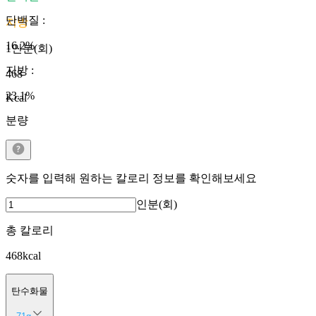
단백질
:
지방
16.2
%
1인분(회)
지방
:
468
23.1
%
Kcal
분량
숫자를 입력해 원하는 칼로리 정보를 확인해보세요
인분(회)
총 칼로리
468
kcal
탄수화물