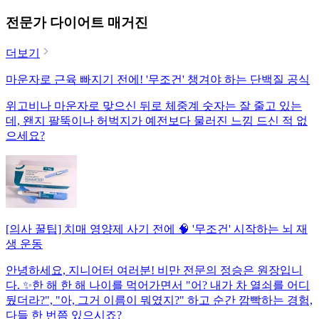
전문가 다이어트 매거진
더보기
마운자로 근육 빠지기 전에! '무조건' 챙겨야 하는 단백질 공식
위고비나 마운자로 맞으신 뒤로 체중계 숫자는 잘 줄고 있는
데, 왠지 팔뚝이나 허벅지가 예전보다 물러진 느낌 드신 적 없
으세요?
[의사 꿀팁] 치매 영양제 사기 전에 🧠 '무조건' 시작하는 뇌 재
생 운동
안녕하세요, 지니어터 여러분! 비만 전문의 정승은 원장입니
다. ✨한 해 한 해 나이를 먹어가면서 "어? 내가 차 열쇠를 어디
뒀더라?", "아, 그거 이름이 뭐였지?" 하고 순간 깜빡하는 경험,
다들 한 번쯤 있으시죠?