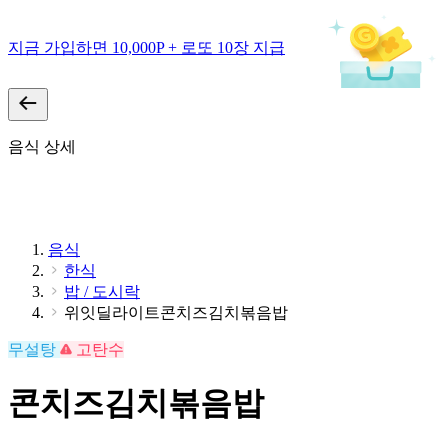
지금 가입하면 10,000P + 로또 10장 지급
음식 상세
음식
한식
밥 / 도시락
위잇딜라이트콘치즈김치볶음밥
무설탕
고탄수
콘치즈김치볶음밥