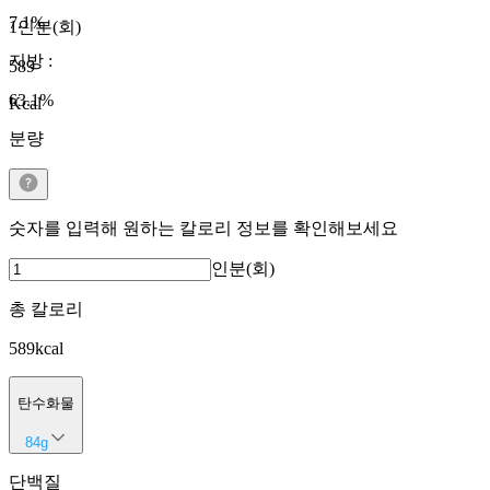
7.1
%
1인분(회)
지방
:
589
63.1
%
Kcal
분량
숫자를 입력해 원하는 칼로리 정보를 확인해보세요
인분(회)
총 칼로리
589
kcal
탄수화물
84
g
단백질