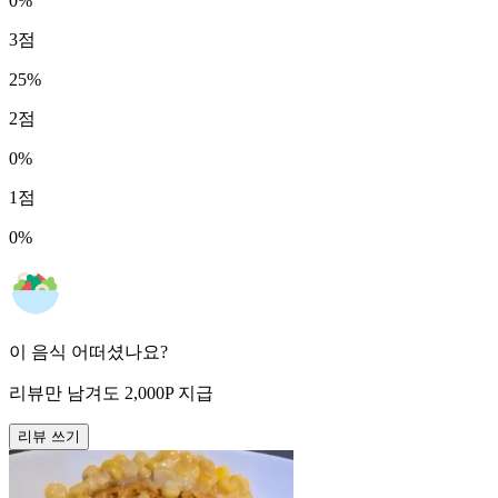
0
%
3
점
25
%
2
점
0
%
1
점
0
%
이 음식 어떠셨나요?
리뷰만 남겨도
2,000
P
지급
리뷰 쓰기