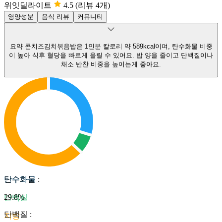
위잇딜라이트
4.5
(리뷰 4개)
영양성분
음식 리뷰
커뮤니티
요약
콘치즈김치볶음밥은 1인분 칼로리 약 589kcal이며, 탄수화물 비중
이 높아 식후 혈당을 빠르게 올릴 수 있어요.
밥 양을 줄이고 단백질이나
채소 반찬 비중을 높이는게 좋아요.
탄수화물
탄수화물
:
29.8
%
단백질
단백질
:
지방