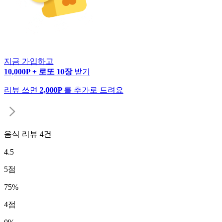
지금 가입하고
10,000P + 로또 10장
받기
리뷰 쓰면
2,000P
를 추가로 드려요
음식 리뷰
4
건
4.5
5
점
75
%
4
점