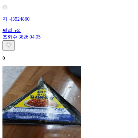
지니3524860
평점
5
점
조회수
38
26.04.05
0