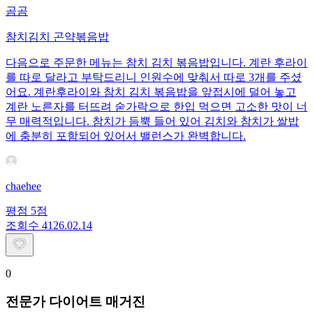
곰곰
참치김치 곤약볶음밥
다음으로 주문한 메뉴는 참치 김치 볶음밥입니다. 계란 후라이
를 따로 달라고 부탁드리니 인원수에 맞춰서 따로 3개를 주셨
어요. 계란후라이와 참치 김치 볶음밥을 앞접시에 덜어 놓고
계란 노른자를 터뜨려 숟가락으로 한입 먹으면 고소한 맛이 너
무 매력적입니다. 참치가 듬뿍 들어 있어 김치와 참치가 쌀밥
에 충분히 포함되어 있어서 밸런스가 완벽합니다.
chaehee
평점
5
점
조회수
41
26.02.14
0
전문가 다이어트 매거진