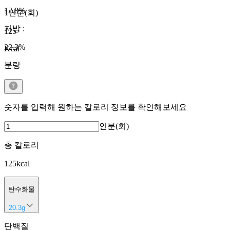
12.8
%
1인분(회)
지방
:
125
22.3
%
Kcal
분량
숫자를 입력해 원하는 칼로리 정보를 확인해보세요
인분(회)
총 칼로리
125
kcal
탄수화물
20.3
g
단백질