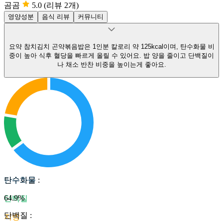
곰곰
5.0
(리뷰 2개)
영양성분
음식 리뷰
커뮤니티
요약
참치김치 곤약볶음밥은 1인분 칼로리 약 125kcal이며, 탄수화물 비
중이 높아 식후 혈당을 빠르게 올릴 수 있어요.
밥 양을 줄이고 단백질이
나 채소 반찬 비중을 높이는게 좋아요.
탄수화물
탄수화물
:
64.9
%
단백질
단백질
:
지방