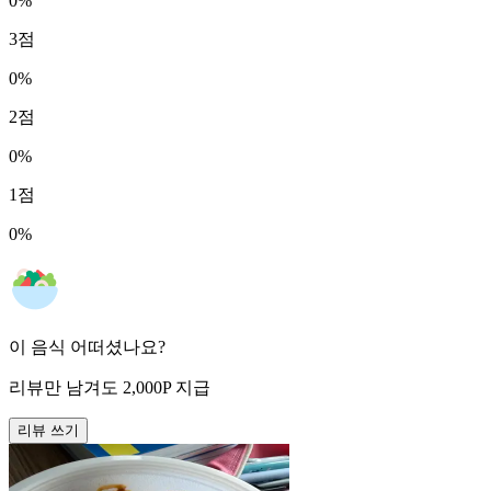
0
%
3
점
0
%
2
점
0
%
1
점
0
%
이 음식 어떠셨나요?
리뷰만 남겨도
2,000
P
지급
리뷰 쓰기