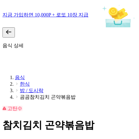
지금 가입하면 10,000P + 로또 10장 지급
음식 상세
음식
한식
밥 / 도시락
곰곰참치김치 곤약볶음밥
고탄수
참치김치 곤약볶음밥