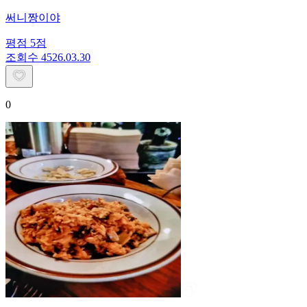
써니짱이야
평점
5
점
조회수
45
26.03.30
0