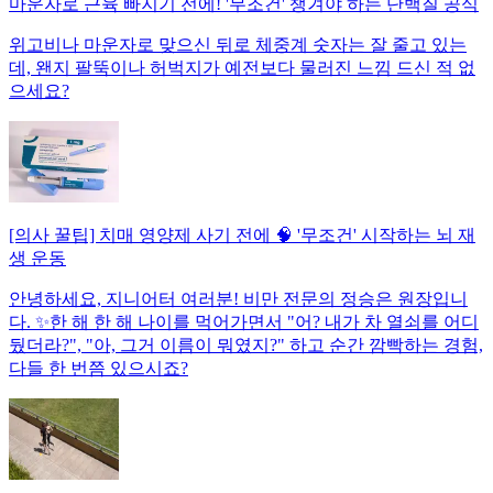
마운자로 근육 빠지기 전에! '무조건' 챙겨야 하는 단백질 공식
위고비나 마운자로 맞으신 뒤로 체중계 숫자는 잘 줄고 있는
데, 왠지 팔뚝이나 허벅지가 예전보다 물러진 느낌 드신 적 없
으세요?
[의사 꿀팁] 치매 영양제 사기 전에 🧠 '무조건' 시작하는 뇌 재
생 운동
안녕하세요, 지니어터 여러분! 비만 전문의 정승은 원장입니
다. ✨한 해 한 해 나이를 먹어가면서 "어? 내가 차 열쇠를 어디
뒀더라?", "아, 그거 이름이 뭐였지?" 하고 순간 깜빡하는 경험,
다들 한 번쯤 있으시죠?