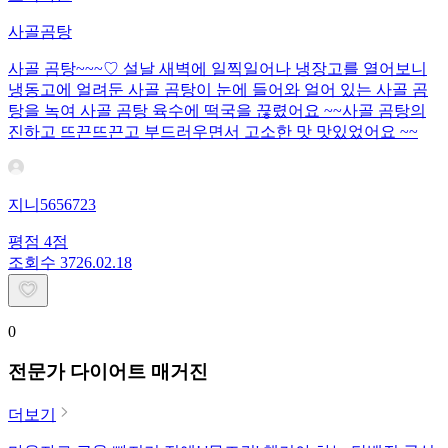
사골곰탕
사골 곰탕~~~♡ 설날 새벽에 일찍일어나 냉장고를 열어보니
냉동고에 얼려둔 사골 곰탕이 눈에 들어와 얼어 있는 사골 곰
탕을 녹여 사골 곰탕 육수에 떡국을 끊렸어요 ~~사골 곰탕의
진하고 뜨끈뜨끈고 부드러우면서 고소한 맛 맛있었어요 ~~
지니5656723
평점
4
점
조회수
37
26.02.18
0
전문가 다이어트 매거진
더보기