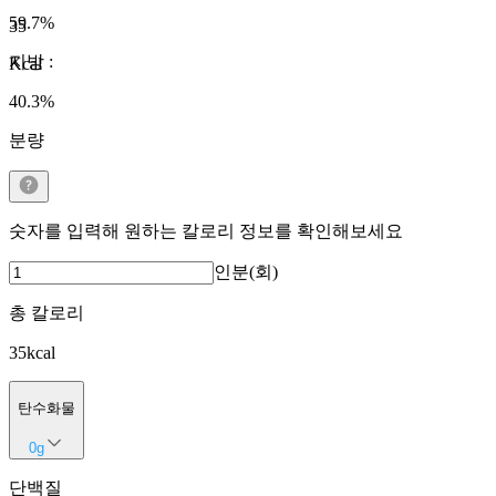
59.7
%
35
지방
:
Kcal
40.3
%
분량
숫자를 입력해 원하는 칼로리 정보를 확인해보세요
인분(회)
총 칼로리
35
kcal
탄수화물
0
g
단백질