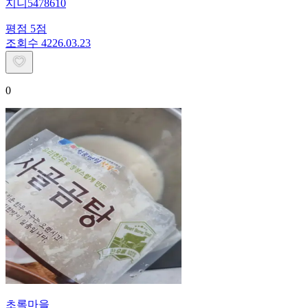
지니5478610
평점
5
점
조회수
42
26.03.23
0
초록마을