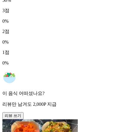
50
%
3
점
0
%
2
점
0
%
1
점
0
%
이 음식 어떠셨나요?
리뷰만 남겨도
2,000
P
지급
리뷰 쓰기