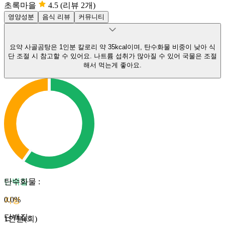
초록마을
4.5
(리뷰 2개)
영양성분
음식 리뷰
커뮤니티
요약
사골곰탕은 1인분 칼로리 약 35kcal이며, 탄수화물 비중이 낮아 식
단 조절 시 참고할 수 있어요.
나트륨 섭취가 많아질 수 있어 국물은 조절
해서 먹는게 좋아요.
단백질
탄수화물
:
0.0
%
지방
단백질
:
1인분(회)