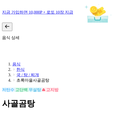
지금 가입하면 10,000P + 로또 10장 지급
음식 상세
음식
한식
국 / 탕 / 찌개
초록마을사골곰탕
저탄수
고단백
무설탕
고지방
사골곰탕