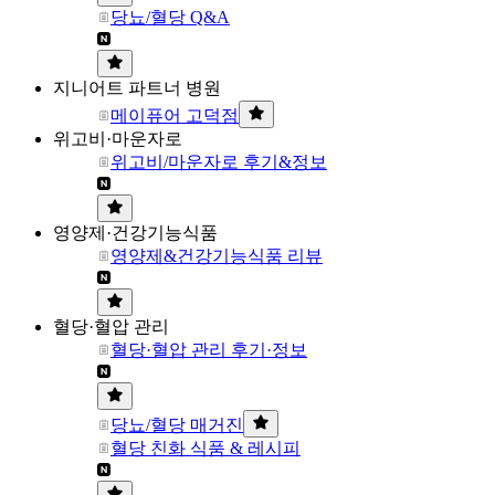
당뇨/혈당 Q&A
지니어트 파트너 병원
메이퓨어 고덕점
위고비·마운자로
위고비/마운자로 후기&정보
영양제·건강기능식품
영양제&건강기능식품 리뷰
혈당·혈압 관리
혈당·혈압 관리 후기·정보
당뇨/혈당 매거진
혈당 친화 식품 & 레시피