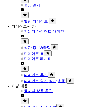
혈당 일기
혈당 다이어트
다이어트·식단
전문가 다이어트 매거진
식단 정보&꿀팁
다이어트 톡
다이어트 레시피
다이어트 후기
다이어트 일기(식단,운동)
쇼핑·제품
헬시딜 상품 추천