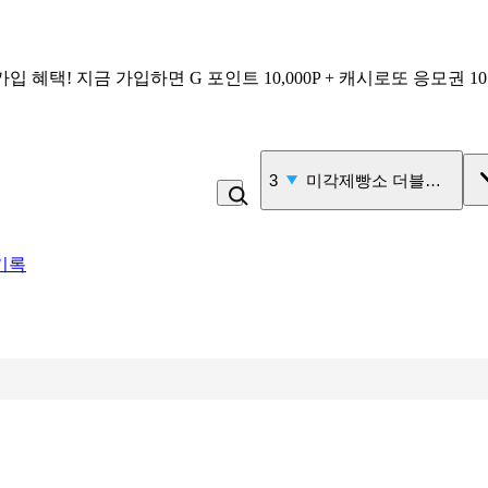
가입 혜택!
지금 가입하면
G 포인트 10,000P + 캐시로또 응모권 1
3
미각제빵소 더블스콘
기록