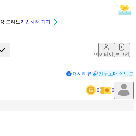
0장
드려요
가입하러 가기
마이페이지
로그인
캐시리뷰
친구초대 이벤트
0
0