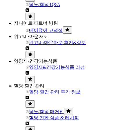
당뇨/혈당 Q&A
지니어트 파트너 병원
메이퓨어 고덕점
위고비·마운자로
위고비/마운자로 후기&정보
영양제·건강기능식품
영양제&건강기능식품 리뷰
혈당·혈압 관리
혈당·혈압 관리 후기·정보
당뇨/혈당 매거진
혈당 친화 식품 & 레시피