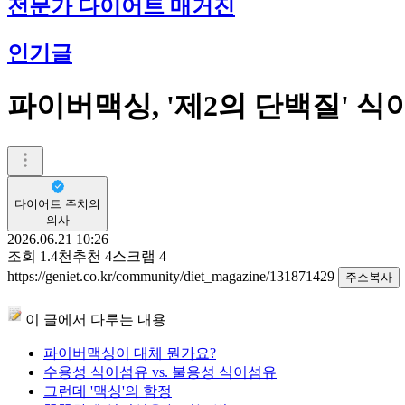
전문가 다이어트 매거진
인기글
파이버맥싱, '제2의 단백질' 식
다이어트 주치의
의사
2026.06.21 10:26
조회
1.4천
추천
4
스크랩
4
https://geniet.co.kr/community/diet_magazine/131871429
주소복사
이 글에서 다루는 내용
파이버맥싱이 대체 뭔가요?
수용성 식이섬유 vs. 불용성 식이섬유
그런데 '맥싱'의 함정