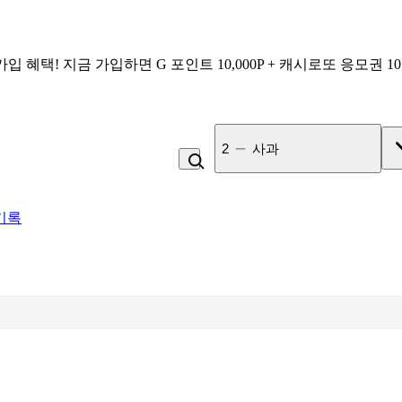
가입 혜택!
지금 가입하면
G 포인트 10,000P + 캐시로또 응모권 1
3
잡곡밥
기록