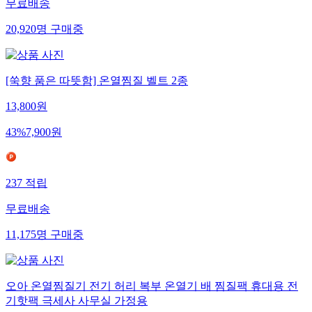
무료배송
20,920
명
구매중
[쑥향 품은 따뜻함] 온열찜질 벨트 2종
13,800
원
43
%
7,900
원
237
적립
무료배송
11,175
명
구매중
오아 온열찜질기 전기 허리 복부 온열기 배 찜질팩 휴대용 전
기핫팩 극세사 사무실 가정용