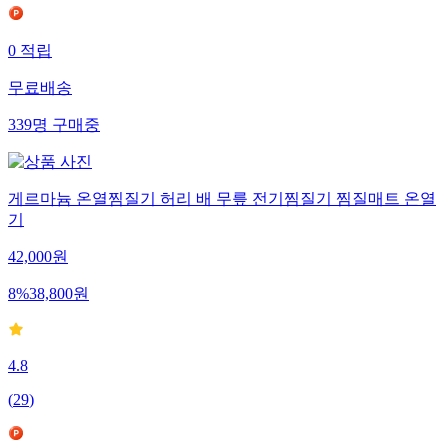
0
적립
무료배송
339
명
구매중
게르마늄 온열찜질기 허리 배 무릎 전기찜질기 찜질매트 온열
기
42,000
원
8
%
38,800
원
4.8
(
29
)