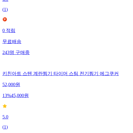
(
1
)
0
적립
무료배송
243
명
구매중
키친아트 스텐 계란찜기 타이머 스팀 전기찜기 에그쿠커
52,000
원
13
%
45,000
원
5.0
(
1
)