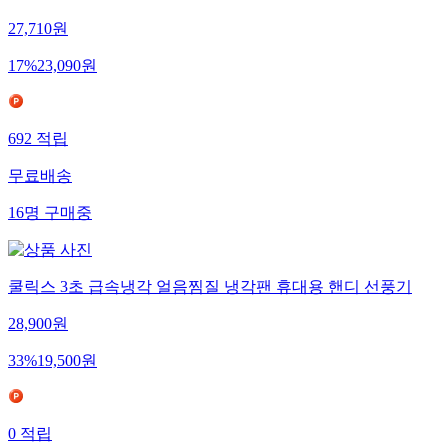
27,710
원
17
%
23,090
원
692
적립
무료배송
16
명
구매중
쿨릭스 3초 급속냉각 얼음찜질 냉각팬 휴대용 핸디 선풍기
28,900
원
33
%
19,500
원
0
적립