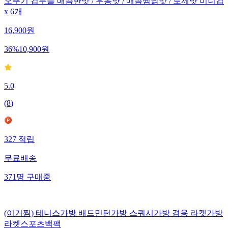
오뚜기 컵누들 매콤한맛 / 우동맛 / 매콤찜닭맛 / 로제맛 미니컵
x 6개
16,900
원
36
%
10,900
원
5.0
(
8
)
327
적립
무료배송
371
명
구매중
(이거찜) 테니스가방 배드민턴가방 스쿼시가방 겸용 라켓가방
라켓스포츠백팩