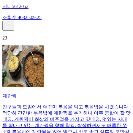
지니5612052
조회수
403
25.09.25
23
계란찜
친구들과 모임에서 쭈꾸미 볶음을 먹고 볶음밥을 시켰습니다.
적당히 간간한 볶음밥에 계란찜을 추가하니 아주 궁합이 잘 맞
네요. 계란찜이 최상의 비주얼을 가지고 있네요. 멋있는 자태
를 뽐내고 있는 계란찜을 향해 찰칵. 짭잘하면서도 매콤한 쭈
꾸미볶음밥에 계란찜을 얹어 먹으니 맛도 좋고 식후의 포만감