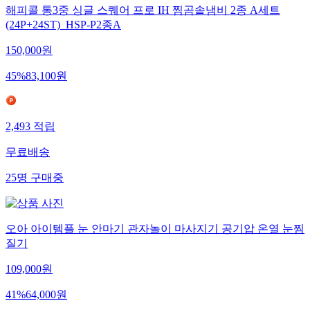
해피콜 통3중 싱글 스퀘어 프로 IH 찜곰솥냄비 2종 A세트
(24P+24ST)_HSP-P2종A
150,000
원
45
%
83,100
원
2,493
적립
무료배송
25
명
구매중
오아 아이템플 눈 안마기 관자놀이 마사지기 공기압 온열 눈찜
질기
109,000
원
41
%
64,000
원