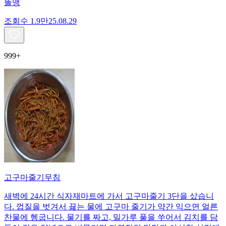
똘맹
조회수
1.9만
25.08.29
999+
고구마줄기무침
새벽에 24시간 식자재마트에 가서 고구마줄기 3단을 샀습니
다. 껍질을 벗겨서 끓는 물에 고구마 줄기가 약간 익으면 얼른
찬물에 헹굽니다. 물기를 짜고, 밀가루 풀을 쑤어서 김치를 담