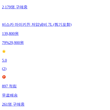
2,179
명
구매중
비스카 마이키친 저압냄비 7L (찜기포함)
139,800
원
79
%
29,900
원
5.0
(
2
)
897
적립
무료배송
261
명
구매중