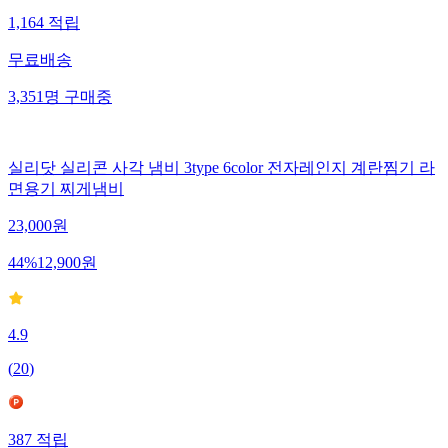
1,164
적립
무료배송
3,351
명
구매중
실리닷 실리콘 사각 냄비 3type 6color 전자레인지 계란찜기 라
면용기 찌게냄비
23,000
원
44
%
12,900
원
4.9
(
20
)
387
적립