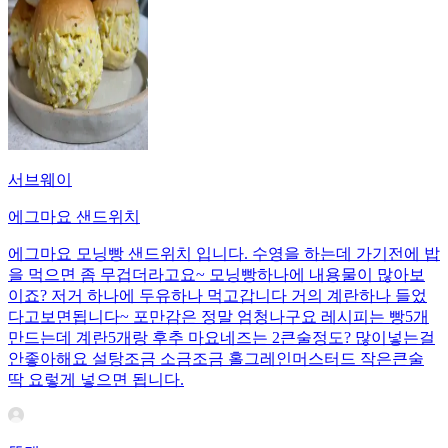
서브웨이
에그마요 샌드위치
에그마요 모닝빵 샌드위치 입니다. 수영을 하는데 가기전에 밥
을 먹으면 좀 무겁더라고요~ 모닝빵하나에 내용물이 많아보
이죠? 저거 하나에 두유하나 먹고갑니다 거의 계란하나 들었
다고보면됩니다~ 포만감은 정말 엄청나구요 레시피는 빵5개
만드는데 계란5개랑 후추 마요네즈는 2큰술정도? 많이넣는걸
안좋아해요 설탕조금 소금조금 홀그레인머스터드 작은큰술
딱 요렇게 넣으면 됩니다.