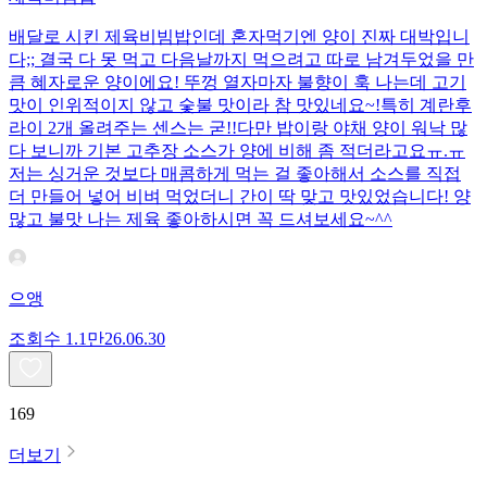
배달로 시킨 제육비빔밥인데 혼자먹기엔 양이 진짜 대박입니
다;; 결국 다 못 먹고 다음날까지 먹으려고 따로 남겨두었을 만
큼 혜자로운 양이에요! 뚜껑 열자마자 불향이 훅 나는데 고기
맛이 인위적이지 않고 숯불 맛이라 참 맛있네요~!특히 계란후
라이 2개 올려주는 센스는 굳!! ​다만 밥이랑 야채 양이 워낙 많
다 보니까 기본 고추장 소스가 양에 비해 좀 적더라고요ㅠ.ㅠ
저는 싱거운 것보다 매콤하게 먹는 걸 좋아해서 소스를 직접
더 만들어 넣어 비벼 먹었더니 간이 딱 맞고 맛있었습니다! 양
많고 불맛 나는 제육 좋아하시면 꼭 드셔보세요~^^
으앵
조회수
1.1만
26.06.30
169
더보기