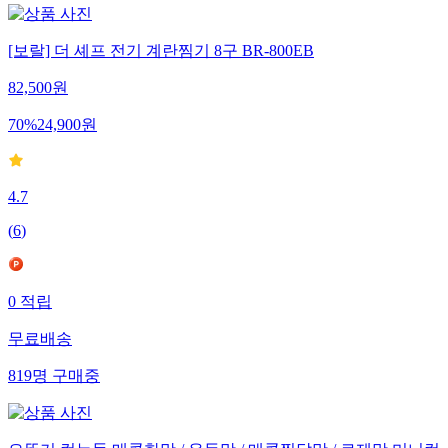
[보랄] 더 셰프 전기 계란찜기 8구 BR-800EB
82,500
원
70
%
24,900
원
4.7
(
6
)
0
적립
무료배송
819
명
구매중