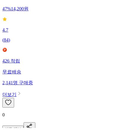
47
%
14,200
원
4.7
(
84
)
426
적립
무료배송
2,141
명
구매중
더보기
0
신고·제보