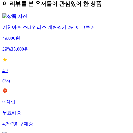
이 리뷰를 본 유저들이 관심있어 한 상품
키친아트 스테인리스 계란찜기 2단 에그쿠커
49,000
원
29
%
35,000
원
4.7
(
78
)
0
적립
무료배송
4,207
명
구매중