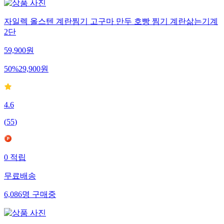
자일렉 올스텐 계란찜기 고구마 만두 호빵 찜기 계란삶는기계
2단
59,900
원
50
%
29,900
원
4.6
(
55
)
0
적립
무료배송
6,086
명
구매중