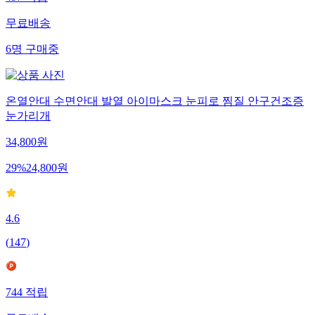
497
적립
무료배송
6
명
구매중
온열안대 수면안대 발열 아이마스크 눈피로 찜질 안구건조증
눈가리개
34,800
원
29
%
24,800
원
4.6
(
147
)
744
적립