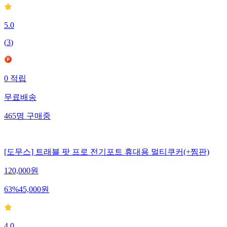
5.0
(
3
)
0
적립
무료배송
465
명
구매중
[도무스] 트래블 팟 프로 전기포트 휴대용 멀티쿠커(+찜판)
120,000
원
63
%
45,000
원
4.0