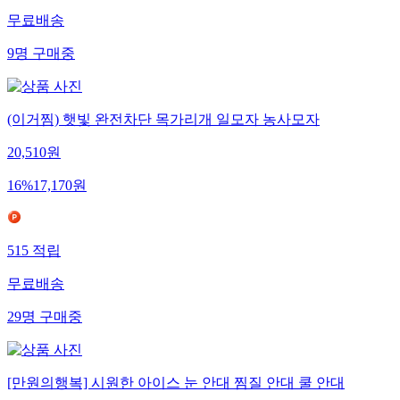
무료배송
9
명
구매중
(이거찜) 햇빛 완전차단 목가리개 일모자 농사모자
20,510
원
16
%
17,170
원
515
적립
무료배송
29
명
구매중
[만원의행복] 시원한 아이스 눈 안대 찜질 안대 쿨 안대