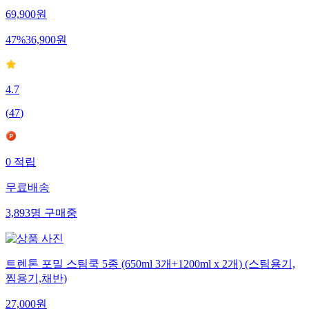
69,900
원
47
%
36,900
원
4.7
(
47
)
0
적립
무료배송
3,893
명
구매중
트렌톤 포밀 스팀쿡 5종 (650ml 3개+1200ml x 2개) (스팀용기,
찜용기,채반)
27,000
원