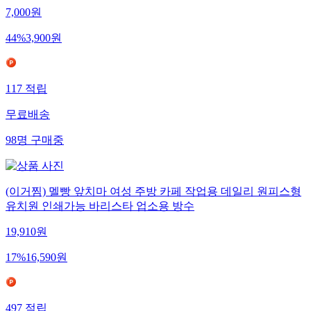
7,000
원
44
%
3,900
원
117
적립
무료배송
98
명
구매중
(이거찜) 멜빵 앞치마 여성 주방 카페 작업용 데일리 원피스형
유치원 인쇄가능 바리스타 업소용 방수
19,910
원
17
%
16,590
원