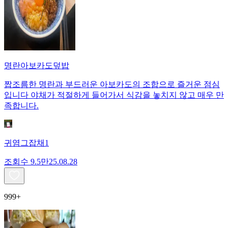
명란아보카도덮밥
짭조름한 명란과 부드러운 아보카도의 조합으로 즐거운 점심
입니다 야채가 적절하게 들어가서 식감을 놓치지 않고 매우 만
족합니다.
귀염그잡채1
조회수
9.5만
25.08.28
999+