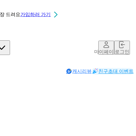
0장
드려요
가입하러 가기
마이페이지
로그인
캐시리뷰
친구초대 이벤트