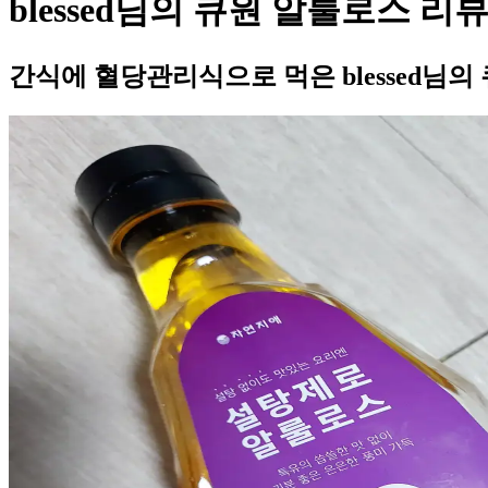
blessed님의 큐원 알룰로스 리
간식에 혈당관리식으로 먹은 blessed님