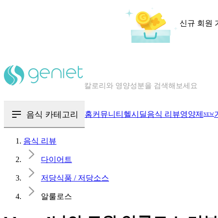
신규 회원 
칼로리와 영양성분을 검색해보세요
혈당 · 다이어트 음식 검색해보세요
음식 · 영양제 리뷰를 찾아보세요
음식 카테고리
홈
커뮤니티
헬시딜
음식 리뷰
영양제
NEW
음식 리뷰
다이어트
저당식품 / 저당소스
알룰로스