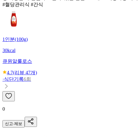
#혈당관리식 #간식
1인분(100g)
30kcal
큐원
알룰로스
4.7
(리뷰
47
개)
·
식단기록
6회
0
신고·제보