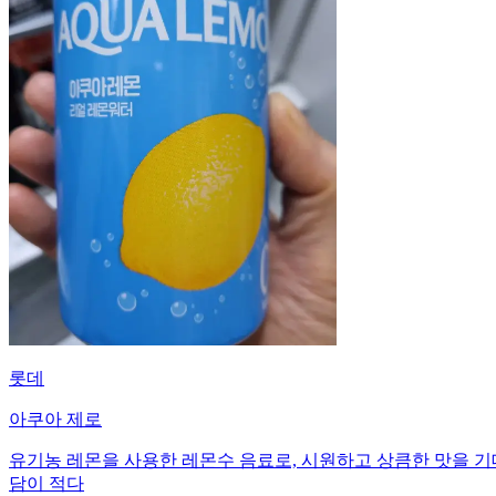
롯데
아쿠아 제로
유기농 레몬을 사용한 레몬수 음료로, 시원하고 상큼한 맛을 기
담이 적다