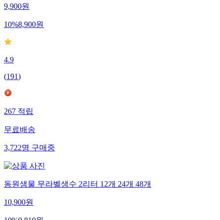
9,900
원
10
%
8,900
원
4.9
(
191
)
267
적립
무료배송
3,722
명
구매중
동원샘물 무라벨생수 2리터 12개 24개 48개
10,900
원