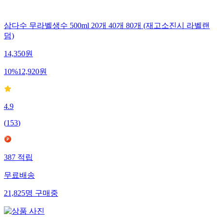
삼다수 무라벨생수 500ml 20개 40개 80개 (재고소진시 라벨랜
덤)
14,350
원
10
%
12,920
원
4.9
(
153
)
387
적립
무료배송
21,825
명
구매중