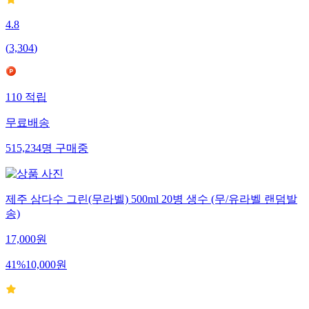
4.8
(
3,304
)
110
적립
무료배송
515,234
명
구매중
제주 삼다수 그린(무라벨) 500ml 20병 생수 (무/유라벨 랜덤발
송)
17,000
원
41
%
10,000
원