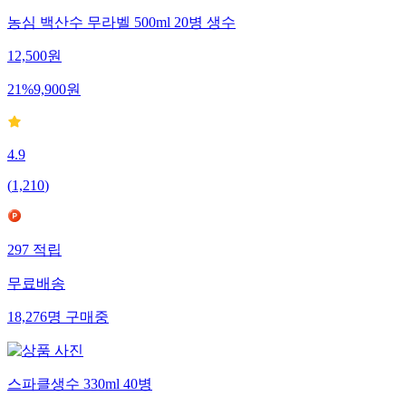
농심 백산수 무라벨 500ml 20병 생수
12,500
원
21
%
9,900
원
4.9
(
1,210
)
297
적립
무료배송
18,276
명
구매중
스파클생수 330ml 40병