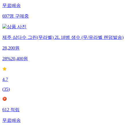
무료배송
697
명
구매중
제주 삼다수 그린(무라벨) 2L 18병 생수 (무/유라벨 랜덤발송)
28,200
원
28
%
20,400
원
4.7
(
35
)
612
적립
무료배송