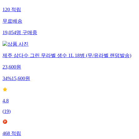
120
적립
무료배송
19,054
명
구매중
제주 삼다수 그린 무라벨 생수 1L 18병 (무/유라벨 랜덤발송)
23,600
원
34
%
15,600
원
4.8
(
19
)
468
적립