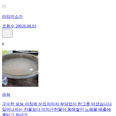
라임미소가
조회수
280
26.08.03
6
숭늉
구수한 숭늉 아침에 눈뜨자마자 부담없이 한그릇 마셨습니다
일어나자는 찬물보다 미지근한물이 몸에쌓인 노폐물 배출에
좋타고 하네요