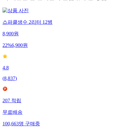
스파클생수 2리터 12병
8,900
원
22
%
6,900
원
4.8
(
8,837
)
207
적립
무료배송
100,663
명
구매중