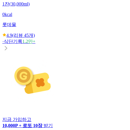
1잔(30,000ml)
0kcal
롯데
물
4.9
(리뷰
45
개)
·
식단기록
1.2만+
지금 가입하고
10,000P + 로또 10장
받기