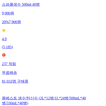
스파클생수 500ml 40병
9,900
원
20
%
7,900
원
4.9
(
5,185
)
237
적립
무료배송
81,032
명
구매중
몽베스트 생수/탄산수 (2L*12병/1L*24병/500mL*40
병/330mL*40병)