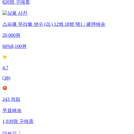
820
명
구매중
스파클 무라벨 생수 (2L) 12병.18병 택1 / 클맨배송
20,000
원
60
%
8,100
원
4.7
(
38
)
243
적립
무료배송
1,939
명
구매중