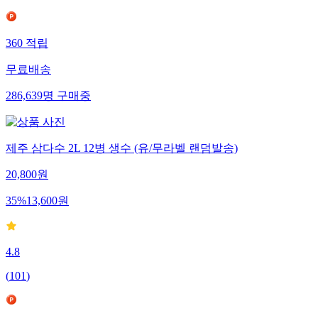
360
적립
무료배송
286,639
명
구매중
제주 삼다수 2L 12병 생수 (유/무라벨 랜덤발송)
20,800
원
35
%
13,600
원
4.8
(
101
)