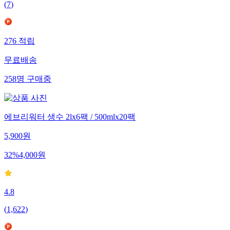
(
7
)
276
적립
무료배송
258
명
구매중
에브리워터 생수 2lx6팩 / 500mlx20팩
5,900
원
32
%
4,000
원
4.8
(
1,622
)