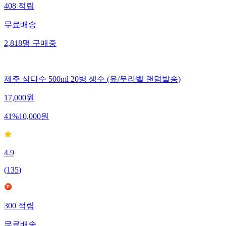
408
적립
무료배송
2,818
명
구매중
제주 삼다수 500ml 20병 생수 (유/무라벨 랜덤발송)
17,000
원
41
%
10,000
원
4.9
(
135
)
300
적립