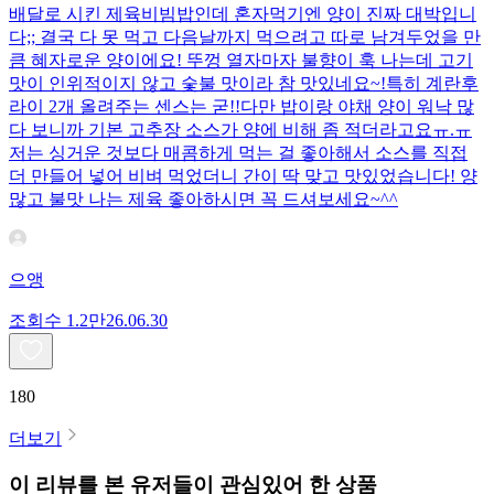
배달로 시킨 제육비빔밥인데 혼자먹기엔 양이 진짜 대박입니
다;; 결국 다 못 먹고 다음날까지 먹으려고 따로 남겨두었을 만
큼 혜자로운 양이에요! 뚜껑 열자마자 불향이 훅 나는데 고기
맛이 인위적이지 않고 숯불 맛이라 참 맛있네요~!특히 계란후
라이 2개 올려주는 센스는 굳!! ​다만 밥이랑 야채 양이 워낙 많
다 보니까 기본 고추장 소스가 양에 비해 좀 적더라고요ㅠ.ㅠ
저는 싱거운 것보다 매콤하게 먹는 걸 좋아해서 소스를 직접
더 만들어 넣어 비벼 먹었더니 간이 딱 맞고 맛있었습니다! 양
많고 불맛 나는 제육 좋아하시면 꼭 드셔보세요~^^
으앵
조회수
1.2만
26.06.30
180
더보기
이 리뷰를 본 유저들이 관심있어 한 상품