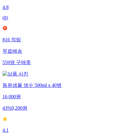
4.8
(
8
)
816
적립
무료배송
559
명
구매중
동원샘물 생수 500ml x 40병
16,000
원
43
%
9,200
원
4.1