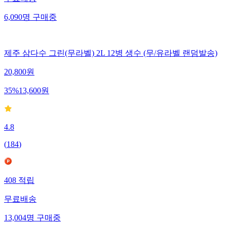
무료배송
6,090
명
구매중
제주 삼다수 그린(무라벨) 2L 12병 생수 (무/유라벨 랜덤발송)
20,800
원
35
%
13,600
원
4.8
(
184
)
408
적립
무료배송
13,004
명
구매중