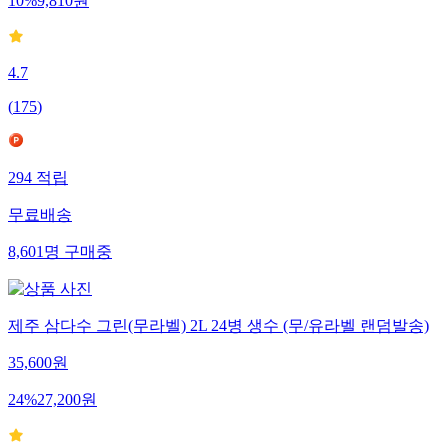
10
%
9,810
원
4.7
(
175
)
294
적립
무료배송
8,601
명
구매중
제주 삼다수 그린(무라벨) 2L 24병 생수 (무/유라벨 랜덤발송)
35,600
원
24
%
27,200
원