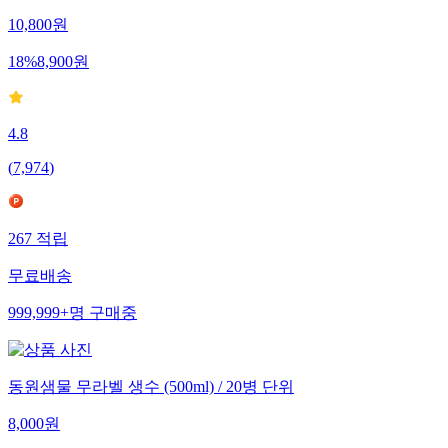
10,800
원
18
%
8,900
원
4.8
(
7,974
)
267
적립
무료배송
999,999+
명
구매중
동원샘물 무라벨 생수 (500ml) / 20병 단위
8,000
원