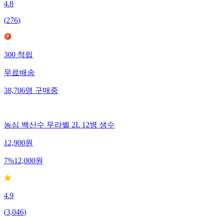
4.8
(
276
)
300
적립
무료배송
38,706
명
구매중
농심 백산수 무라벨 2L 12병 생수
12,900
원
7
%
12,000
원
4.9
(
3,046
)