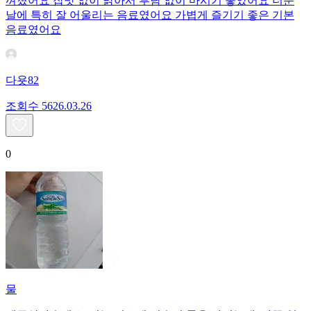
껴졌어요 잡맛 없이 맑아서 부담 없이 마시기 좋았어요 더운
날에 특히 잘 어울리는 음료였어요 가볍게 즐기기 좋은 기본
음료였어요
다욧82
조회수
56
26.03.26
0
물