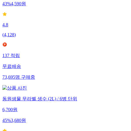
43
%
4,590
원
4.8
(
4,128
)
137
적립
무료배송
73,695
명
구매중
동원샘물 무라벨 생수 (2L) / 6병 단위
6,700
원
45
%
3,680
원