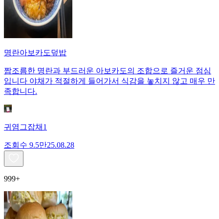
명란아보카도덮밥
짭조름한 명란과 부드러운 아보카도의 조합으로 즐거운 점심
입니다 야채가 적절하게 들어가서 식감을 놓치지 않고 매우 만
족합니다.
귀염그잡채1
조회수
9.5만
25.08.28
999+