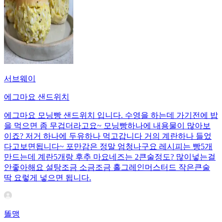
서브웨이
에그마요 샌드위치
에그마요 모닝빵 샌드위치 입니다. 수영을 하는데 가기전에 밥
을 먹으면 좀 무겁더라고요~ 모닝빵하나에 내용물이 많아보
이죠? 저거 하나에 두유하나 먹고갑니다 거의 계란하나 들었
다고보면됩니다~ 포만감은 정말 엄청나구요 레시피는 빵5개
만드는데 계란5개랑 후추 마요네즈는 2큰술정도? 많이넣는걸
안좋아해요 설탕조금 소금조금 홀그레인머스터드 작은큰술
딱 요렇게 넣으면 됩니다.
똘맹