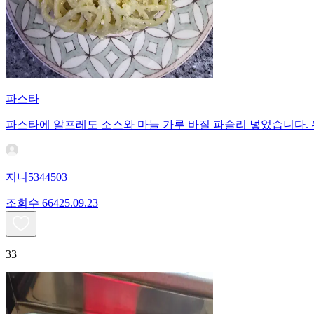
파스타
파스타에 알프레도 소스와 마늘 가루 바질 파슬리 넣었습니다.
지니5344503
조회수
664
25.09.23
33