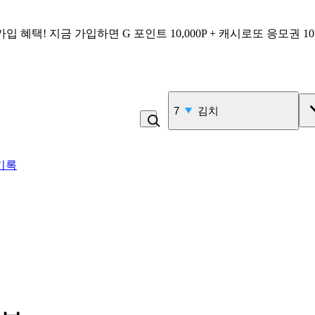
가입 혜택!
지금 가입하면
G 포인트 10,000P + 캐시로또 응모권 1
7
김치
기록