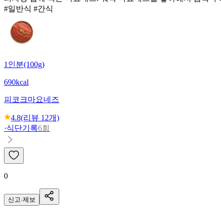
#일반식 #간식
1인분(100g)
690kcal
피코크
마요네즈
4.8
(리뷰
12
개)
·
식단기록
6회
0
신고·제보