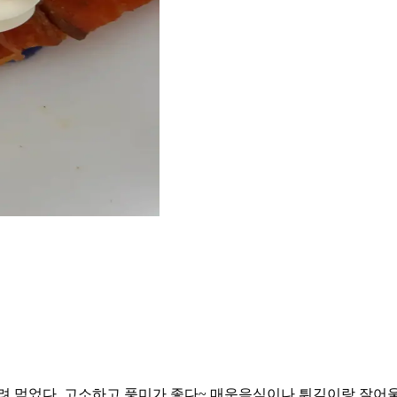
려 먹었다. 고소하고 풍미가 좋다~ 매운음식이나 튀김이랑 잘어울