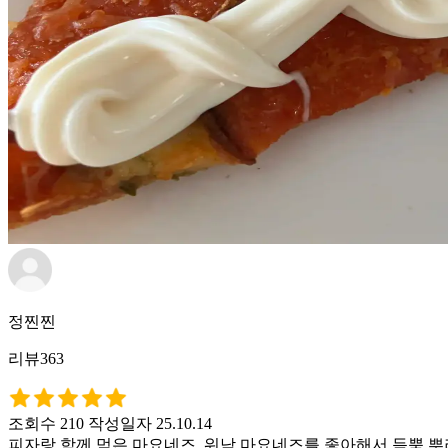
정찐찐
리뷰363
조회수 210
작성일자 25.10.14
피자랑 함께 먹은 마요네즈. 워낙 마요네즈를 좋아해서 듬뿍 뿌