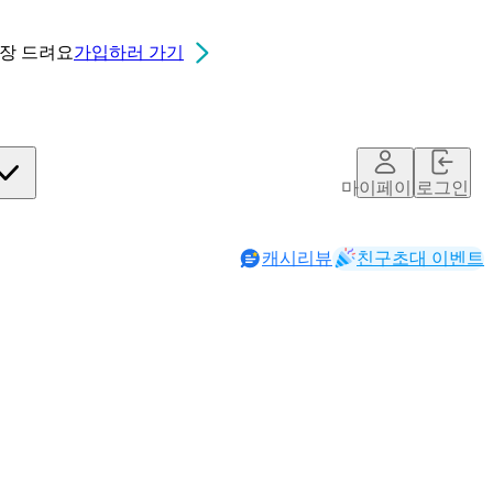
0장
드려요
가입하러 가기
마이페이지
로그인
캐시리뷰
친구초대 이벤트