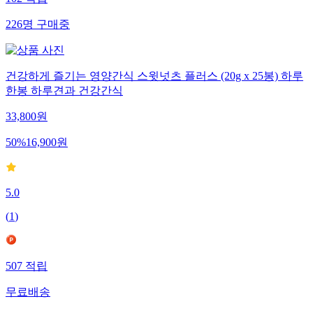
102
적립
226
명
구매중
건강하게 즐기는 영양간식 스윗넛츠 플러스 (20g x 25봉) 하루
한봉 하루견과 건강간식
33,800
원
50
%
16,900
원
5.0
(
1
)
507
적립
무료배송