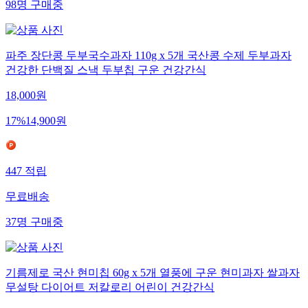
98
명
구매중
파주 장단콩 두부국수과자 110g x 5개 국산콩 수제 두부과자
건강한 단백질 스낵 두부칩 구운 건강간식
18,000
원
17
%
14,900
원
447
적립
무료배송
37
명
구매중
기름제로 국산 현미칩 60g x 5개 열풍에 구운 현미과자 쌀과자
무설탕 다이어트 저칼로리 어린이 건강간식