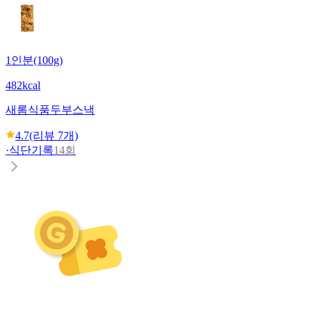
1인분(100g)
482kcal
새롬식품
두부스낵
4.7
(리뷰
7
개)
·
식단기록
14회