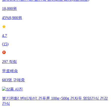
당류0% 건강간식! 고단백 병아리콩 과자(5봉/10봉)
18,000
원
45
%
9,900
원
4.7
(
15
)
297
적립
무료배송
683
명
구매중
붓기완화! 변비개선! 건푸룬 100g~500g 건자두 영양간식 건강
간식