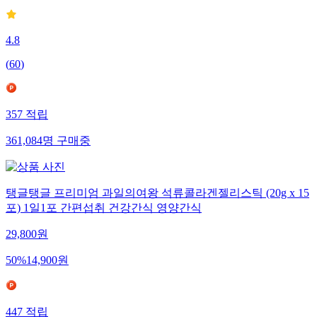
4.8
(
60
)
357
적립
361,084
명
구매중
탱글탱글 프리미엄 과일의여왕 석류콜라겐젤리스틱 (20g x 15
포) 1일1포 간편섭취 건강간식 영양간식
29,800
원
50
%
14,900
원
447
적립