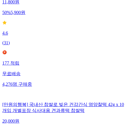
11,800
원
50
%
5,900
원
4.6
(
31
)
177
적립
무료배송
4,276
명
구매중
[만원의행복] 국내산 찹쌀로 빚은 건강간식 영양찰떡 42g x 10
개입 개별포장 식사대용 견과류떡 찹쌀떡
20,000
원