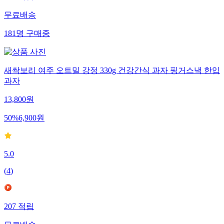
무료배송
181
명
구매중
새싹보리 여주 오트밀 강정 330g 건강간식 과자 핑거스낵 한입
과자
13,800
원
50
%
6,900
원
5.0
(
4
)
207
적립