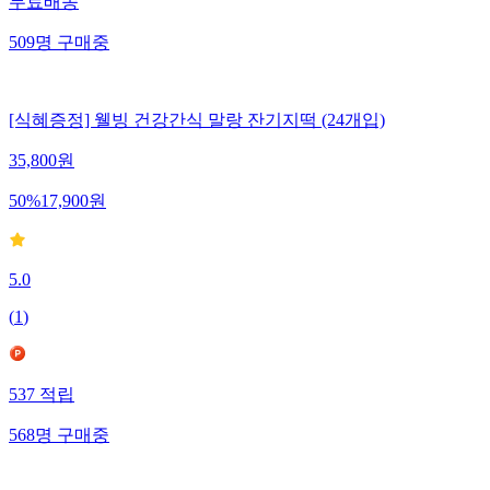
무료배송
509
명
구매중
[식혜증정] 웰빙 건강간식 말랑 잔기지떡 (24개입)
35,800
원
50
%
17,900
원
5.0
(
1
)
537
적립
568
명
구매중