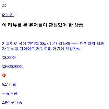
23
더보기
이 리뷰를 본 유저들이 관심있어 한 상품
기름제로 국산 현미칩 60g x 10개 열풍에 구운 현미과자 쌀과
자 무설탕 다이어트 저칼로리 어린이 건강간식
30,000
원
30
%
20,900
원
627
적립
무료배송
23
명
구매중