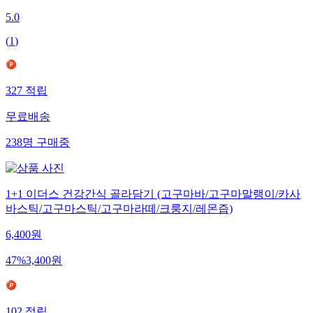
5.0
(
1
)
327
적립
무료배송
238
명
구매중
1+1 이더스 건강간식 골라담기 (고구마바/고구마말랭이/카사
바스틱/고구마스틱/고구마라떼/크룽지/레몬즙)
6,400
원
47
%
3,400
원