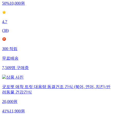
50
%
10,000
원
4.7
(
38
)
300
적립
무료배송
7,509
명
구매중
굿포펫 애착 트릿 대용량 동결건조 간식 (북어, 연어, 치킨) 반
려동물 건강간식
20,000
원
41
%
11,900
원