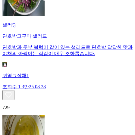
샐러딩
단호박고구마 샐러드
단호박과 두부 블럭이 같이 있는 샐러드로 단호박 달달한 맛과
야채의 아싹이는 식감이 매우 조화롭습니다.
귀염그잡채1
조회수
1.3만
25.08.28
729