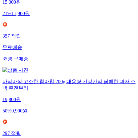
15,000
원
21
%
11,900
원
357
적립
무료배송
35
명
구매중
바삭바삭 고소한 참마칩 200g 대용량 건강간식 담백한 과자 스
낵 주전부리
19,800
원
50
%
9,900
원
297
적립