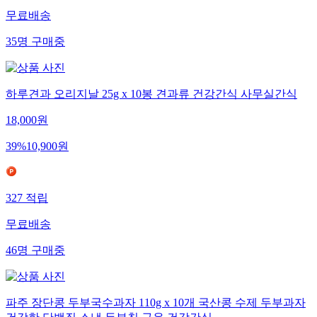
무료배송
35
명
구매중
하루견과 오리지날 25g x 10봉 견과류 건강간식 사무실간식
18,000
원
39
%
10,900
원
327
적립
무료배송
46
명
구매중
파주 장단콩 두부국수과자 110g x 10개 국산콩 수제 두부과자