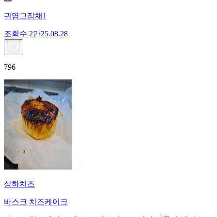
귀염그잡채1
조회수
2만
25.08.28
796
상하치즈
바스크 치즈케이크