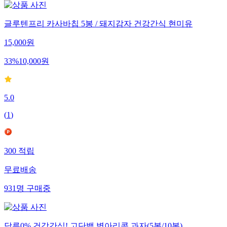
글루텐프리 카사바칩 5봉 / 돼지감자 건강간식 현미유
15,000
원
33
%
10,000
원
5.0
(
1
)
300
적립
무료배송
931
명
구매중