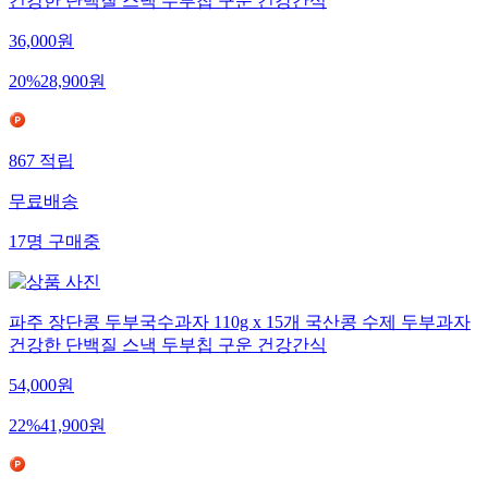
건강한 단백질 스낵 두부칩 구운 건강간식
36,000
원
20
%
28,900
원
867
적립
무료배송
17
명
구매중
파주 장단콩 두부국수과자 110g x 15개 국산콩 수제 두부과자
건강한 단백질 스낵 두부칩 구운 건강간식
54,000
원
22
%
41,900
원