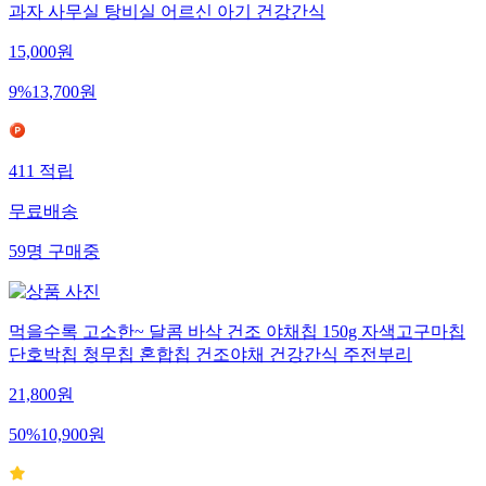
과자 사무실 탕비실 어르신 아기 건강간식
15,000
원
9
%
13,700
원
411
적립
무료배송
59
명
구매중
먹을수록 고소한~ 달콤 바삭 건조 야채칩 150g 자색고구마칩
단호박칩 청무칩 혼합칩 건조야채 건강간식 주전부리
21,800
원
50
%
10,900
원