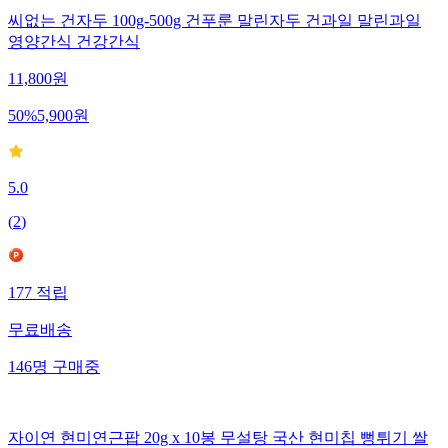
씨없는 건자두 100g-500g 건푸룬 말린자두 건과일 말린과일
영양간식 건강간식
11,800
원
50
%
5,900
원
5.0
(
2
)
177
적립
무료배송
146
명
구매중
자이연 현미연근팝 20g x 10봉 무설탕 국산 현미칩 뻥튀기 쌀