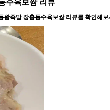
동수육보쌈 리뷰
동왕족발 장충동수육보쌈 리뷰를 확인해보