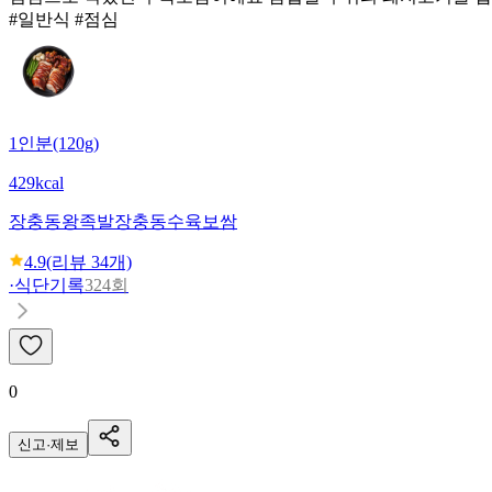
#일반식 #점심
1인분(120g)
429kcal
장충동왕족발
장충동수육보쌈
4.9
(리뷰
34
개)
·
식단기록
324회
0
신고·제보