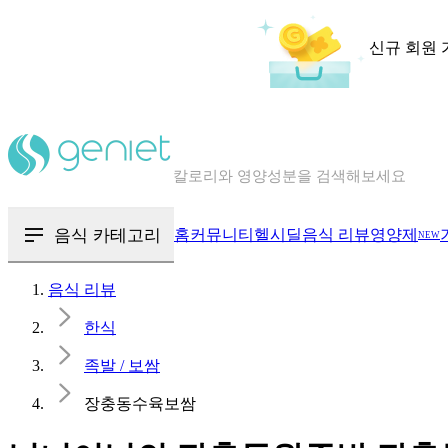
신규 회원 
칼로리와 영양성분을 검색해보세요
혈당 · 다이어트 음식 검색해보세요
음식 · 영양제 리뷰를 찾아보세요
음식 카테고리
홈
커뮤니티
헬시딜
음식 리뷰
영양제
NEW
음식 리뷰
한식
족발 / 보쌈
장충동수육보쌈