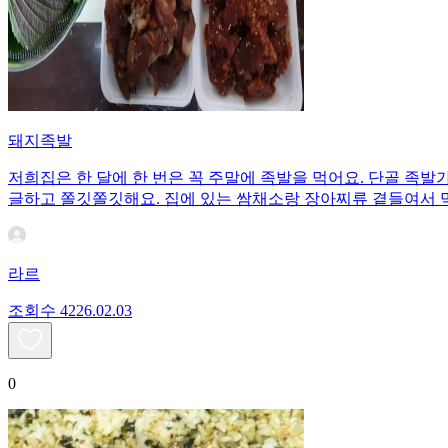
돼지족발
저희집은 한 달에 한 번은 꼭 주말에 족발을 먹어요. 단골 족
글하고 쫄깃쫄깃해요. 집에 있는 쌈채소랑 장아찌류 곁들여서 
라르
조회수
42
26.02.03
0