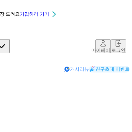
0장
드려요
가입하러 가기
마이페이지
로그인
캐시리뷰
친구초대 이벤트