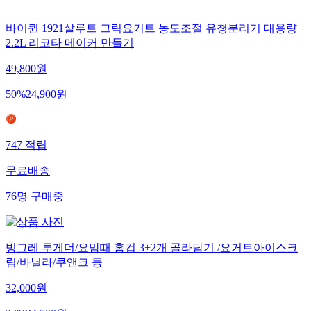
바이퀸 1921살루트 그릭요거트 농도조절 유청분리기 대용량
2.2L 리코타 메이커 만들기
49,800
원
50
%
24,900
원
747
적립
무료배송
76
명
구매중
빙그레 투게더/요맘때 홈컵 3+2개 골라담기 /요거트아이스크
림/바닐라/쿠앤크 등
32,000
원