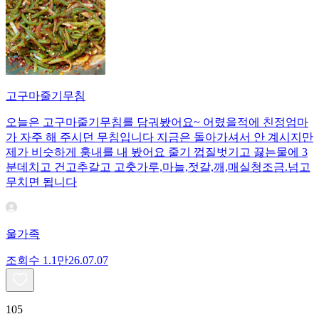
고구마줄기무침
오늘은 고구마줄기무침를 담궈봤어요~ 어렸을적에 친정엄마
가 자주 해 주시던 무침입니다 지금은 돌아가셔서 안 계시지만
제가 비슷하게 훙내를 내 봤어요 줄기 껍질벗기고 끓는물에 3
분데치고 건고추갈고 고춧가루,마늘,젓갈,깨,매실청조금.넘고
무치면 됩니다
울가족
조회수
1.1만
26.07.07
105