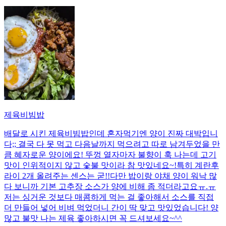
제육비빔밥
배달로 시킨 제육비빔밥인데 혼자먹기엔 양이 진짜 대박입니
다;; 결국 다 못 먹고 다음날까지 먹으려고 따로 남겨두었을 만
큼 혜자로운 양이에요! 뚜껑 열자마자 불향이 훅 나는데 고기
맛이 인위적이지 않고 숯불 맛이라 참 맛있네요~!특히 계란후
라이 2개 올려주는 센스는 굳!! ​다만 밥이랑 야채 양이 워낙 많
다 보니까 기본 고추장 소스가 양에 비해 좀 적더라고요ㅠ.ㅠ
저는 싱거운 것보다 매콤하게 먹는 걸 좋아해서 소스를 직접
더 만들어 넣어 비벼 먹었더니 간이 딱 맞고 맛있었습니다! 양
많고 불맛 나는 제육 좋아하시면 꼭 드셔보세요~^^