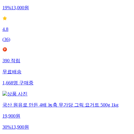
19
%
13,000
원
4.8
(
36
)
390
적립
무료배송
1,668
명
구매중
국산 원유로 만든 4배 농축 무가당 그릭 요거트 500g 1kg
19,900
원
30
%
13,900
원