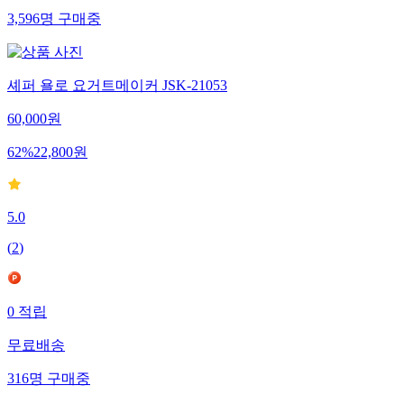
3,596
명
구매중
셰퍼 욜로 요거트메이커 JSK-21053
60,000
원
62
%
22,800
원
5.0
(
2
)
0
적립
무료배송
316
명
구매중