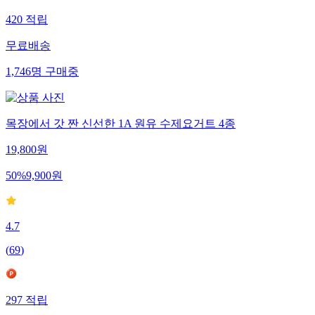
420
적립
무료배송
1,746
명
구매중
목장에서 갓 짠 신선한 1A 원유 수제요거트 4종
19,800
원
50
%
9,900
원
4.7
(
69
)
297
적립