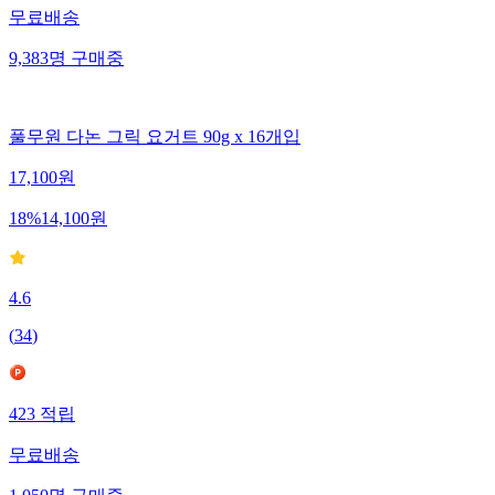
무료배송
9,383
명
구매중
풀무원 다논 그릭 요거트 90g x 16개입
17,100
원
18
%
14,100
원
4.6
(
34
)
423
적립
무료배송