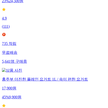
23
%
24,500
원
4.9
(
111
)
735
적립
무료배송
5,641
명
구매중
홍주부 더진한 플레인 요거트 1L / 속이 편한 요거트
17,900
원
45
%
9,900
원