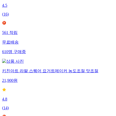
4.5
(
16
)
561
적립
무료배송
610
명
구매중
키친아트 라팔 스퀘어 요거트메이커 농도조절 맛조절
21,900
원
4.8
(
14
)