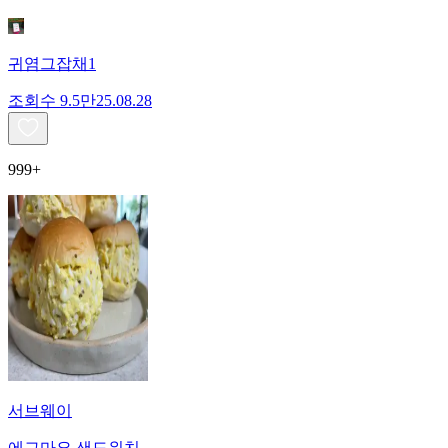
귀염그잡채1
조회수
9.5만
25.08.28
999+
서브웨이
에그마요 샌드위치