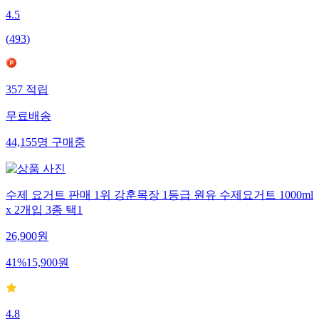
4.5
(
493
)
357
적립
무료배송
44,155
명
구매중
수제 요거트 판매 1위 강훈목장 1등급 원유 수제요거트 1000ml
x 2개입 3종 택1
26,900
원
41
%
15,900
원
4.8