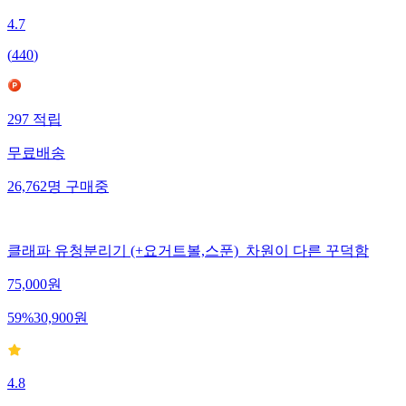
4.7
(
440
)
297
적립
무료배송
26,762
명
구매중
클래파 유청분리기 (+요거트볼,스푼)_차원이 다른 꾸덕함
75,000
원
59
%
30,900
원
4.8