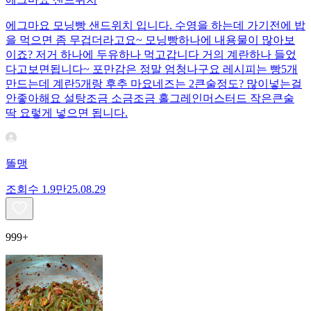
에그마요 모닝빵 샌드위치 입니다. 수영을 하는데 가기전에 밥
을 먹으면 좀 무겁더라고요~ 모닝빵하나에 내용물이 많아보
이죠? 저거 하나에 두유하나 먹고갑니다 거의 계란하나 들었
다고보면됩니다~ 포만감은 정말 엄청나구요 레시피는 빵5개
만드는데 계란5개랑 후추 마요네즈는 2큰술정도? 많이넣는걸
안좋아해요 설탕조금 소금조금 홀그레인머스터드 작은큰술
딱 요렇게 넣으면 됩니다.
똘맹
조회수
1.9만
25.08.29
999+