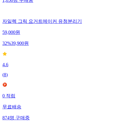
1,050
명
구매중
자일렉 그릭 요거트메이커 유청분리기
59,000
원
32
%
39,900
원
4.6
(
8
)
0
적립
무료배송
874
명
구매중