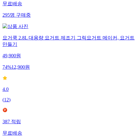
무료배송
295
명
구매중
요거쿡 2.8L 대용량 요거트 제조기 그릭요거트 메이커, 요거트
만들기
49,900
원
74
%
12,900
원
4.0
(
12
)
387
적립
무료배송