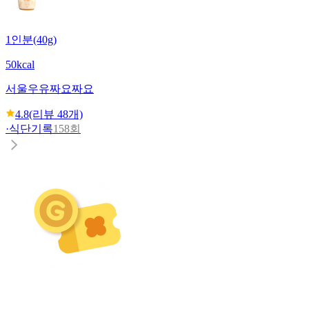
1인분(40g)
50kcal
서울우유
짜요짜요
4.8
(리뷰
48
개)
·
식단기록
158회