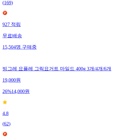
(
169
)
927
적립
무료배송
15,504
명
구매중
빙그레 요플레 그릭요거트 마일드 400g 3개/4개/6개
19,000
원
26
%
14,000
원
4.8
(
62
)