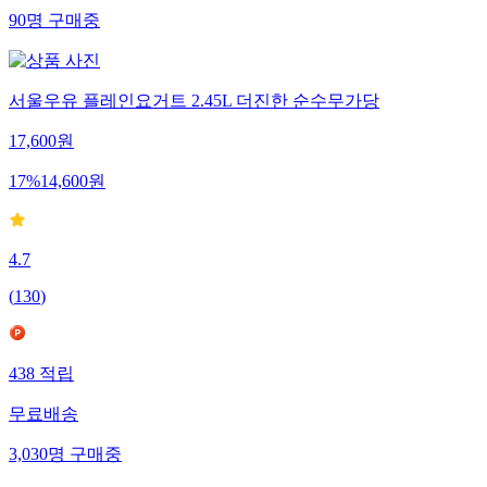
90
명
구매중
서울우유 플레인요거트 2.45L 더진한 순수무가당
17,600
원
17
%
14,600
원
4.7
(
130
)
438
적립
무료배송
3,030
명
구매중