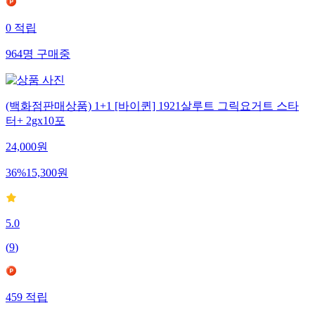
0
적립
964
명
구매중
(백화점판매상품) 1+1 [바이퀸] 1921살루트 그릭요거트 스타
터+ 2gx10포
24,000
원
36
%
15,300
원
5.0
(
9
)
459
적립