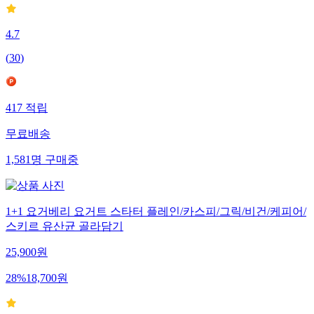
4.7
(
30
)
417
적립
무료배송
1,581
명
구매중
1+1 요거베리 요거트 스타터 플레인/카스피/그릭/비건/케피어/
스키르 유산균 골라담기
25,900
원
28
%
18,700
원