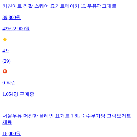
키친아트 라팔 스퀘어 요거트메이커 1L 우유팩그대로
39,800
원
42
%
22,900
원
4.9
(
29
)
0
적립
1,054
명
구매중
서울우유 더진한 플레인 요거트 1.8L 순수무가당 그릭요거트
재료
16,000
원