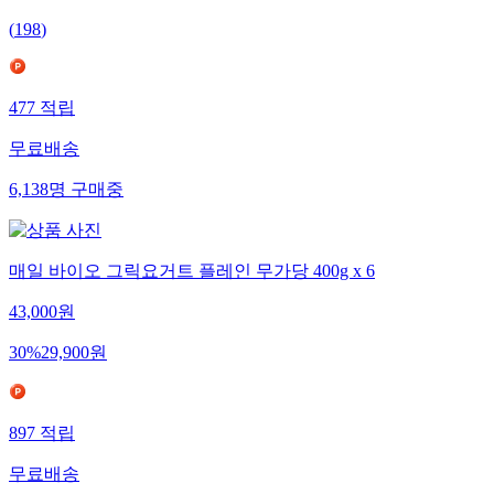
(
198
)
477
적립
무료배송
6,138
명
구매중
매일 바이오 그릭요거트 플레인 무가당 400g x 6
43,000
원
30
%
29,900
원
897
적립
무료배송