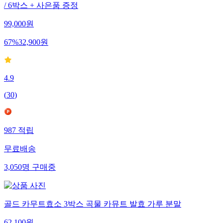
/ 6박스 + 사은품 증정
99,000
원
67
%
32,900
원
4.9
(
30
)
987
적립
무료배송
3,050
명
구매중
골드 카무트효소 3박스 곡물 카뮤트 발효 가루 분말