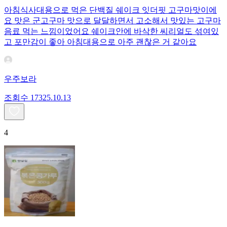
아침식사대용으로 먹은 단백질 쉐이크 잇더핏 고구마맛이에
요 맛은 군고구마 맛으로 달달하면서 고소해서 맛있는 고구마
음료 먹는 느낌이었어요 쉐이크안에 바삭한 씨리얼도 섞여있
고 포만감이 좋아 아침대용으로 아주 괜찮은 거 같아요
우주보라
조회수
173
25.10.13
4