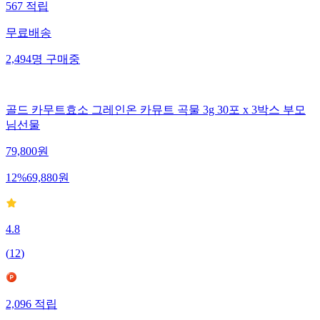
567
적립
무료배송
2,494
명
구매중
골드 카무트효소 그레인온 카뮤트 곡물 3g 30포 x 3박스 부모
님선물
79,800
원
12
%
69,880
원
4.8
(
12
)
2,096
적립