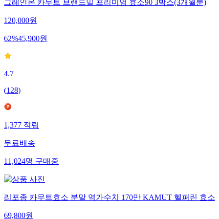
그레인온 카무트 브랜드밀 프리미엄 효소90 3박스(3개월분)
120,000
원
62
%
45,900
원
4.7
(
128
)
1,377
적립
무료배송
11,024
명
구매중
리포좀 카무트효소 분말 역가수치 170만 KAMUT 헬퍼린 효소
69,800
원