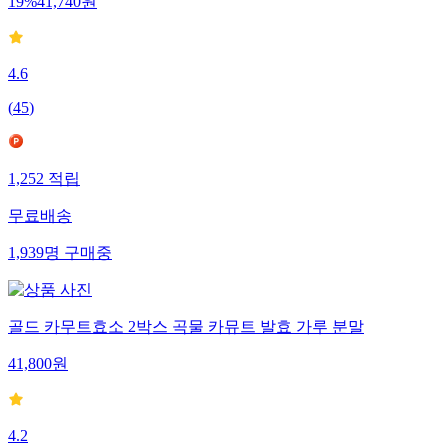
19
%
41,740
원
4.6
(
45
)
1,252
적립
무료배송
1,939
명
구매중
골드 카무트효소 2박스 곡물 카뮤트 발효 가루 분말
41,800
원
4.2