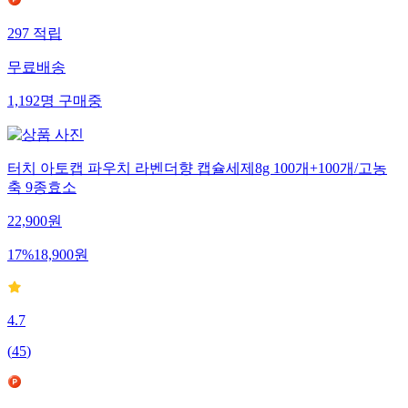
297
적립
무료배송
1,192
명
구매중
터치 아토캡 파우치 라벤더향 캡슐세제8g 100개+100개/고농
축 9종효소
22,900
원
17
%
18,900
원
4.7
(
45
)