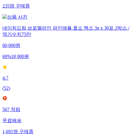
235
명
구매중
네이처드림 브로멜라인 파인애플 효소 맥스 3g x 30포 2박스 /
역가수치75만
60,000
원
69
%
18,900
원
4.7
(
52
)
567
적립
무료배송
1,691
명
구매중