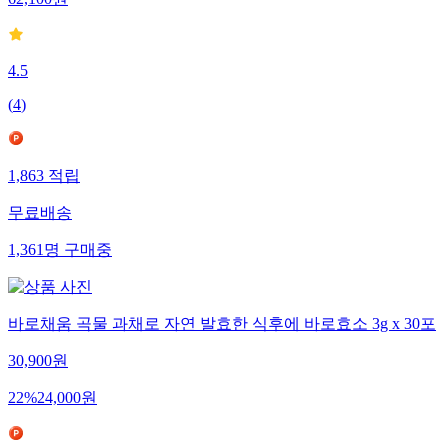
62,100
원
4.5
(
4
)
1,863
적립
무료배송
1,361
명
구매중
바로채움 곡물 과채로 자연 발효한 식후에 바로효소 3g x 30포
30,900
원
22
%
24,000
원