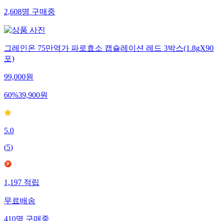
2,608
명
구매중
그레인온 75만역가 파로효소 캡슐레이션 레드 3박스(1.8gX90
포)
99,000
원
60
%
39,900
원
5.0
(
5
)
1,197
적립
무료배송
410
명
구매중