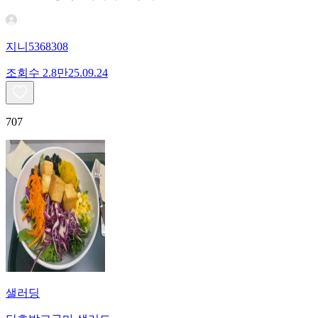
지니5368308
조회수
2.8만
25.09.24
707
샐러딩