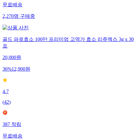
무료배송
2,270
명
구매중
골드 파로효소 100만 프리미엄 고역가 효소 리쥬엑스 3g x 30
포
20,000
원
36
%
12,900
원
4.7
(
42
)
387
적립
무료배송