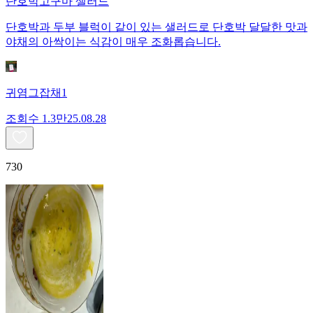
단호박고구마 샐러드
단호박과 두부 블럭이 같이 있는 샐러드로 단호박 달달한 맛과
야채의 아싹이는 식감이 매우 조화롭습니다.
귀염그잡채1
조회수
1.3만
25.08.28
730