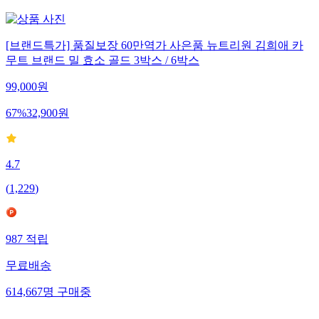
[브랜드특가] 품질보장 60만역가 사은품 뉴트리원 김희애 카
무트 브랜드 밀 효소 골드 3박스 / 6박스
99,000
원
67
%
32,900
원
4.7
(
1,229
)
987
적립
무료배송
614,667
명
구매중