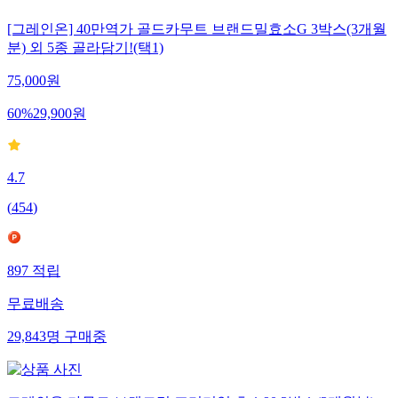
[그레인온] 40만역가 골드카무트 브랜드밀효소G 3박스(3개월
분) 외 5종 골라담기!(택1)
75,000
원
60
%
29,900
원
4.7
(
454
)
897
적립
무료배송
29,843
명
구매중