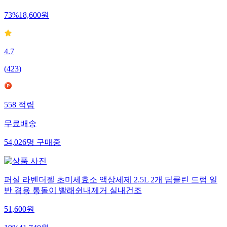
73
%
18,600
원
4.7
(
423
)
558
적립
무료배송
54,026
명
구매중
퍼실 라벤더젤 초미세효소 액상세제 2.5L 2개 딥클린 드럼 일
반 겸용 통돌이 빨래쉰내제거 실내건조
51,600
원