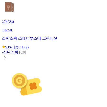
1개(3g)
10kcal
소휘
소휘 스테디부스터 그린티샷
5.0
(리뷰
11
개)
·
식단기록
16회