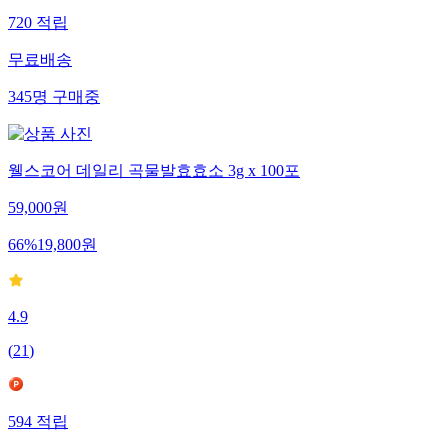
720
적립
무료배송
345
명
구매중
웰스코어 데일리 곡물발효효소 3g x 100포
59,000
원
66
%
19,800
원
4.9
(
21
)
594
적립