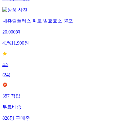
내츄럴플러스 파로 발효효소 30포
20,000
원
41
%
11,900
원
4.5
(
24
)
357
적립
무료배송
828
명
구매중