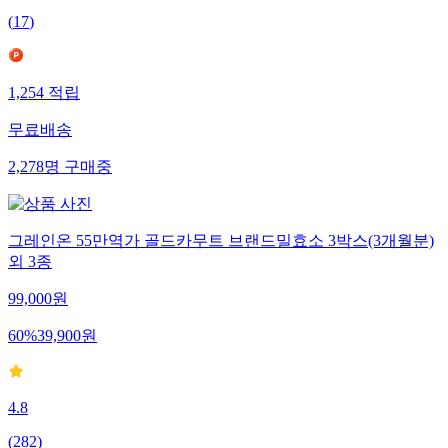
(
17
)
1,254
적립
무료배송
2,278
명
구매중
그레인온 55만역가 골드카무트 브랜드밀효소 3박스(3개월분)
외 3종
99,000
원
60
%
39,900
원
4.8
(
282
)