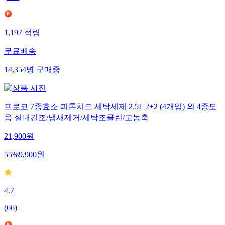
1,197
적립
무료배송
14,354
명
구매중
프로코 7종효소 피톤치드 세탁세제 2.5L 2+2 (4개입) 외 4종모
음 실내건조/냄새제거/세탁조클린/고농축
21,900
원
55
%
9,900
원
4.7
(
66
)