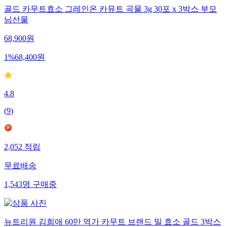
골드 카무트효소 그레인온 카뮤트 곡물 3g 30포 x 3박스 부모
님선물
68,900
원
1
%
68,400
원
4.8
(
9
)
2,052
적립
무료배송
1,543
명
구매중
뉴트리원 김희애 60만 역가 카무트 브랜드 밀 효소 골드 3박스