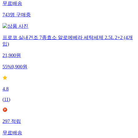
무료배송
743
명
구매중
프로코 실내건조 7종효소 알로에베라 세탁세제 2.5L 2+2 (4개
입)
21,900
원
55
%
9,900
원
4.8
(
11
)
297
적립
무료배송