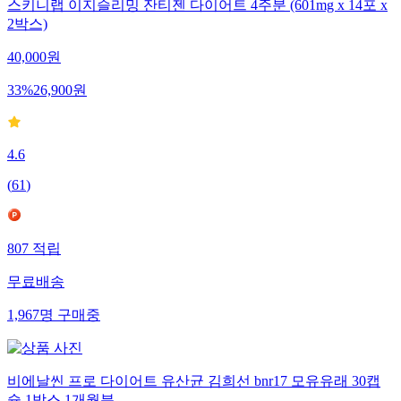
스키니랩 이지슬리밍 잔티젠 다이어트 4주분 (601mg x 14포 x
2박스)
40,000
원
33
%
26,900
원
4.6
(
61
)
807
적립
무료배송
1,967
명
구매중
비에날씬 프로 다이어트 유산균 김희선 bnr17 모유유래 30캡