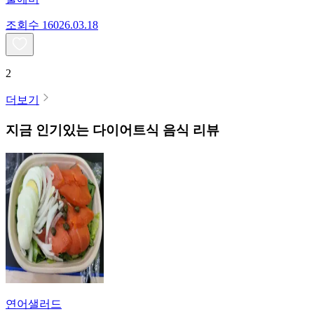
조회수
160
26.03.18
2
더보기
지금 인기있는
다이어트식
음식 리뷰
연어샐러드