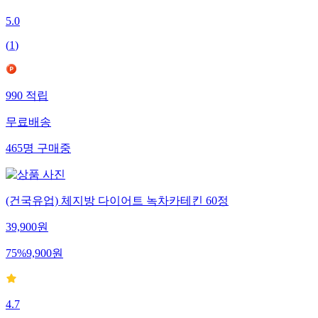
5.0
(
1
)
990
적립
무료배송
465
명
구매중
(건국유업) 체지방 다이어트 녹차카테킨 60정
39,900
원
75
%
9,900
원
4.7