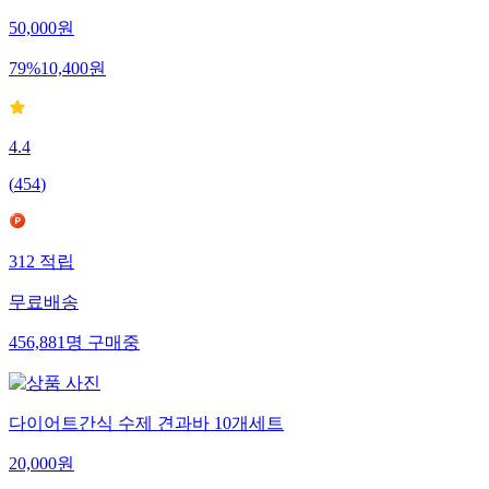
50,000
원
79
%
10,400
원
4.4
(
454
)
312
적립
무료배송
456,881
명
구매중
다이어트간식 수제 견과바 10개세트
20,000
원