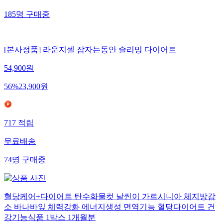
185
명
구매중
[본사정품] 라운지셀 잠자는동안 슬리밍 다이어트
54,900
원
56
%
23,900
원
717
적립
무료배송
74
명
구매중
혈당케어+다이어트 탄수화물컷 날씬이 가르시니아 체지방감
소 바나바잎 체력강화 에너지생성 면역기능 혈당다이어트 건
강기능식품 1박스 1개월분