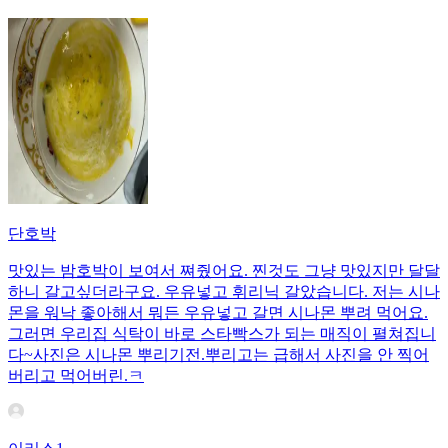
단호박
맛있는 밤호박이 보여서 쪄줬어요. 찐것도 그냥 맛있지만 달달
하니 갈고싶더라구요. 우유넣고 휘리닉 갈았습니다. 저는 시나
몬을 워낙 좋아해서 뭐든 우유넣고 갈면 시나몬 뿌려 먹어요.
그러면 우리집 식탁이 바로 스타빡스가 되는 매직이 펼쳐집니
다~사진은 시나몬 뿌리기전.뿌리고는 급해서 사진을 안 찍어
버리고 먹어버린.ㅋ