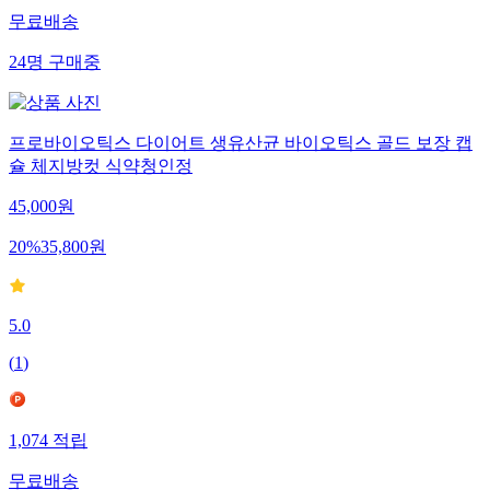
무료배송
24
명
구매중
프로바이오틱스 다이어트 생유산균 바이오틱스 골드 보장 캡
슐 체지방컷 식약청인정
45,000
원
20
%
35,800
원
5.0
(
1
)
1,074
적립
무료배송