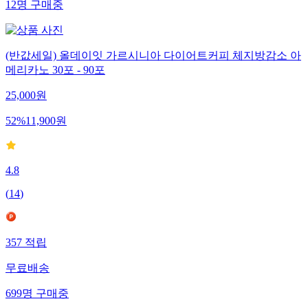
12
명
구매중
(반값세일) 올데이잇 가르시니아 다이어트커피 체지방감소 아
메리카노 30포 - 90포
25,000
원
52
%
11,900
원
4.8
(
14
)
357
적립
무료배송
699
명
구매중