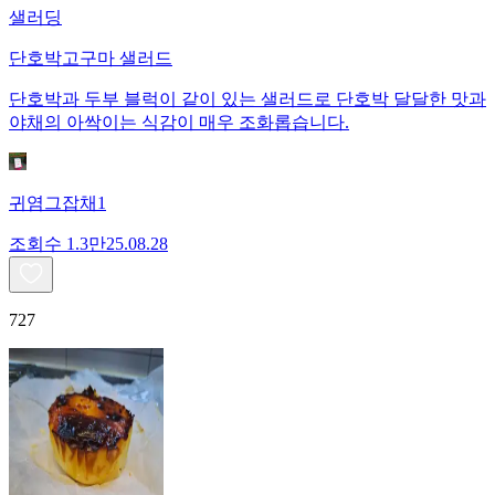
샐러딩
단호박고구마 샐러드
단호박과 두부 블럭이 같이 있는 샐러드로 단호박 달달한 맛과
야채의 아싹이는 식감이 매우 조화롭습니다.
귀염그잡채1
조회수
1.3만
25.08.28
727