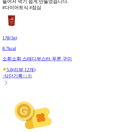
들어서 먹기 쉽게 만들었습니다.
#다이어트식 #점심
1개(3g)
8.7kcal
소휘
소휘 스테디부스터 푸룬 구미
5.0
(리뷰
12
개)
·
식단기록
11회