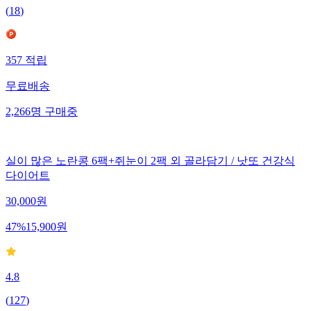
(
18
)
357
적립
무료배송
2,266
명
구매중
실이 많은 노란콩 6팩+쥐눈이 2팩 외 골라담기 / 낫또 건강식
다이어트
30,000
원
47
%
15,900
원
4.8
(
127
)