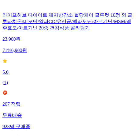
라이프허브 다이어트 체지방감소 혈당케어 글루컷 10정 외 글
루타치온/비오틴/알파CD/유산균/멜라토닌/아르기닌/MSM/맥
주효모/아르기닌 20종 건강식품 골라담기
23,900
원
71
%
6,900
원
5.0
(
1
)
207
적립
무료배송
928
명
구매중