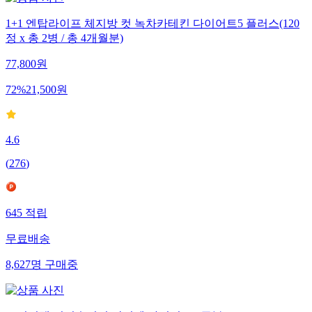
1+1 엔탑라이프 체지방 컷 녹차카테킨 다이어트5 플러스(120
정 x 총 2병 / 총 4개월분)
77,800
원
72
%
21,500
원
4.6
(
276
)
645
적립
무료배송
8,627
명
구매중