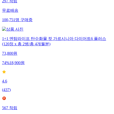
297
적립
무료배송
100,751
명
구매중
1+1 엔탑라이프 탄수화물 컷 가르시니아 다이어트6 플러스
(120정 x 총 2병/총 4개월분)
73,800
원
74
%
18,900
원
4.6
(
437
)
567
적립