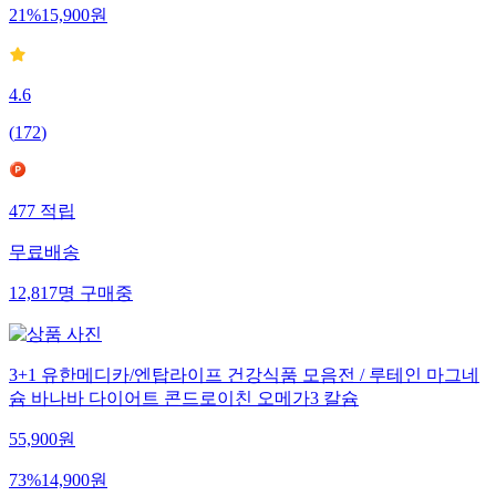
21
%
15,900
원
4.6
(
172
)
477
적립
무료배송
12,817
명
구매중
3+1 유한메디카/엔탑라이프 건강식품 모음전 / 루테인 마그네
슘 바나바 다이어트 콘드로이친 오메가3 칼슘
55,900
원
73
%
14,900
원