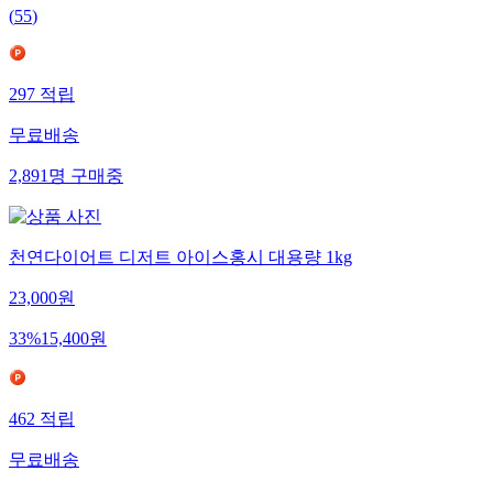
(
55
)
297
적립
무료배송
2,891
명
구매중
천연다이어트 디저트 아이스홍시 대용량 1kg
23,000
원
33
%
15,400
원
462
적립
무료배송