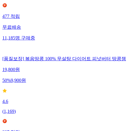
477
적립
무료배송
11,185
명
구매중
[품질보장] 볶음땅콩 100% 무설탕 다이어트 피넛버터 땅콩잼
19,800
원
50
%
9,900
원
4.6
(
1,169
)