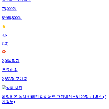
슐 1박스 1개월분
75,000
원
8
%
68,800
원
4.6
(
13
)
2,064
적립
무료배송
2,853
명
구매중
데일리온 녹차 카테킨 다이어트 그린밸런스8 120정 x 1박스 (2
개월분)