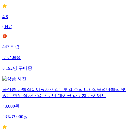
4.8
(
347
)
447
적립
무료배송
8,192
명
구매중
국산콩 단백질쉐이크7개/ 김두부각 스낵 9개 식물성단백질 맛
있는 한끼 식사대용 프로틴 쉐이크 파우치 다이어트
43,000
원
23
%
33,000
원