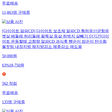
무료배송
11,863
명
구매중
[다이어트 알파CD] 다이어트 보조제 알파CD 특허유산균함유
뱃살 배둘레 허리둘레 팔뚝살 등살 허벅지 살빼기 단기간다이
어트 운동할때 고함량 알파CD 과식후 빵순이 밥순이 탄수화
물컷팅 내장지방 체지방감소 체중감소 에도움
50,000
원
63
%
18,750
원
562
적립
무료배송
135
명
구매중