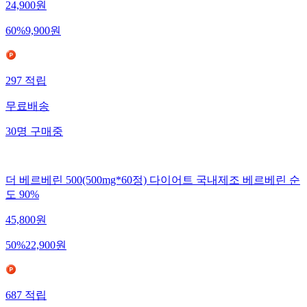
24,900
원
60
%
9,900
원
297
적립
무료배송
30
명
구매중
더 베르베린 500(500mg*60정) 다이어트 국내제조 베르베린 순
도 90%
45,800
원
50
%
22,900
원
687
적립