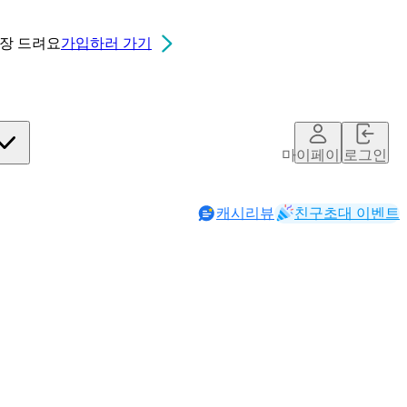
0장
드려요
가입하러 가기
마이페이지
로그인
캐시리뷰
친구초대 이벤트