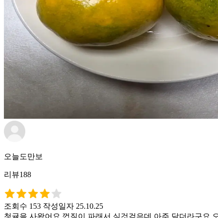
오늘도만보
리뷰188
조회수 153
작성일자 25.10.25
청귤을 사왔어요.껍질이 파래서 실것겉은데 아주 달더라구요.오