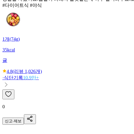
#다이어트식 #야식
1개(74g)
35kcal
귤
4.8
(리뷰
1,026
개)
·
식단기록
10.9만+
0
신고·제보