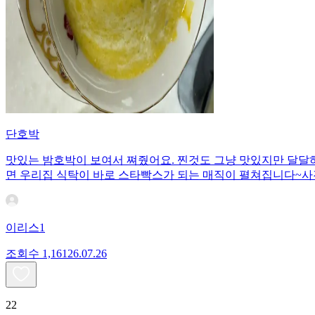
단호박
맛있는 밤호박이 보여서 쪄줬어요. 찐것도 그냥 맛있지만 달달하
면 우리집 식탁이 바로 스타빡스가 되는 매직이 펼쳐집니다~사
이리스1
조회수
1,161
26.07.26
22