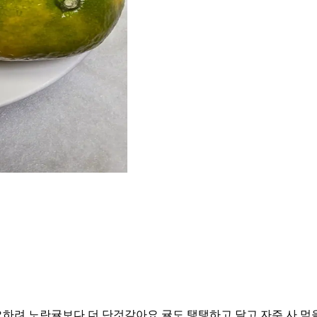
하려 노란귤보다 더 단것같아요.귤도 탱탱하고 달고 자주 사 