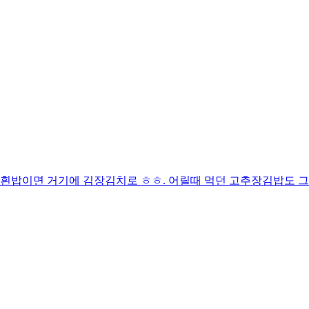
운 흰밥이면 거기에 김장김치로 ㅎㅎ. 어릴때 먹던 고추장김밥도 