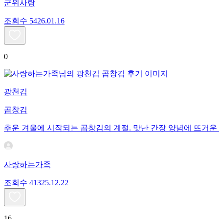
군위사랑
조회수
54
26.01.16
0
광천김
곱창김
추운 겨울에 시작되는 곱창김의 계절. 맛난 간장 양념에 뜨거
사랑하는가족
조회수
413
25.12.22
16