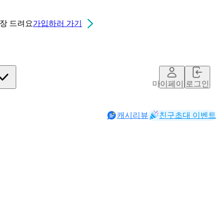
0장
드려요
가입하러 가기
마이페이지
로그인
캐시리뷰
친구초대 이벤트