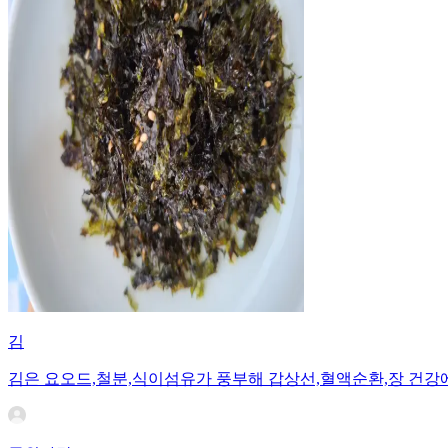
김
김은 요오드,철분,식이섬유가 풍부해 갑상선,혈액순환,장 건강