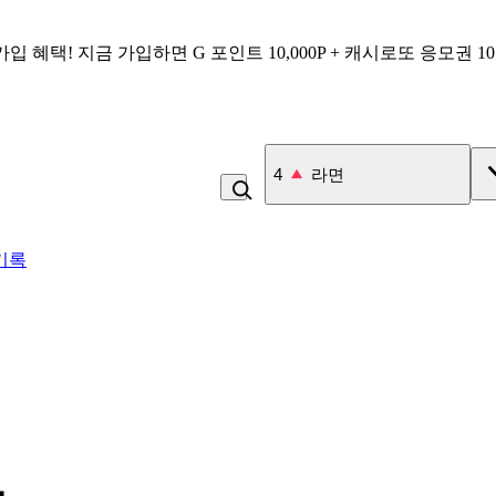
가입 혜택!
지금 가입하면
G 포인트 10,000P + 캐시로또 응모권 1
5
비_플레인 쿽
기록