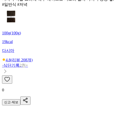
#일반식 #저녁
100g(100g)
19kcal
다시마
4.8
(리뷰
208
개)
·
식단기록
2천+
0
신고·제보