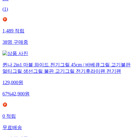
5.0
(
1
)
1,489
적립
38
명
구매중
퀸나 2in1 마블 와이드 전기그릴 45cm / 바베큐그릴 고기불판
멀티그릴 생선그릴 불판 고기그릴 전기후라이팬 전기팬
129,000
원
67
%
42,900
원
0
적립
무료배송