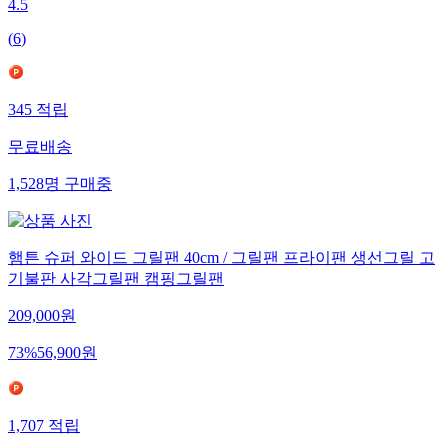
4.5
(
6
)
345
적립
무료배송
1,528
명
구매중
햄튼 슈퍼 와이드 그릴팬 40cm / 그릴팬 프라이팬 생선그릴 고
기불판 사각그릴팬 캠핑그릴팬
209,000
원
73
%
56,900
원
1,707
적립