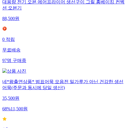
대용량 전기 오븐 에어프라이어 생선구이 그릴 홈베이킹 컨벡
션 오븐기
88,500
원
0
적립
무료배송
97
명
구매중
네*왕출연상품* 범표어묵 모음전 밀가루가 아닌 건강한 생선
어묵(주문과 동시에 당일 생산!)
35,500
원
68
%
11,500
원