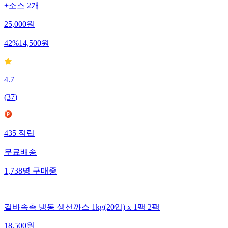
+소스 2개
25,000
원
42
%
14,500
원
4.7
(
37
)
435
적립
무료배송
1,738
명
구매중
겉바속촉 냉동 생선까스 1kg(20입) x 1팩 2팩
18,500
원