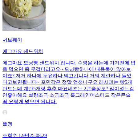
서브웨이
에그마요 샌드위치
에그마요 모닝빵 샌드위치 입니다. 수영을 하는데 가기전에 밥
을 먹으면 좀 무겁더라고요~ 모닝빵하나에 내용물이 많아보
이죠? 저거 하나에 두유하나 먹고갑니다 거의 계란하나 들었
다고보면됩니다~ 포만감은 정말 엄청나구요 레시피는 빵5개
만드는데 계란5개랑 후추 마요네즈는 2큰술정도? 많이넣는걸
안좋아해요 설탕조금 소금조금 홀그레인머스터드 작은큰술
딱 요렇게 넣으면 됩니다.
똘맹
조회수
1.9만
25.08.29