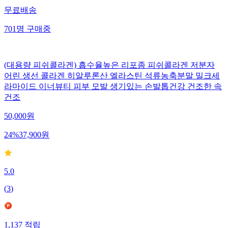
무료배송
701
명
구매중
(대용량 피쉬콜라겐) 흡수율높은 리포좀 피쉬콜라겐 저분자
어린 생선 콜라겐 히알루론산 엘라스틴 석류농축분말 밀크세
라마이드 이너뷰티 피부 모발 생기있는 손발톱건강 건조한 속
건조
50,000
원
24
%
37,900
원
5.0
(
3
)
1,137
적립