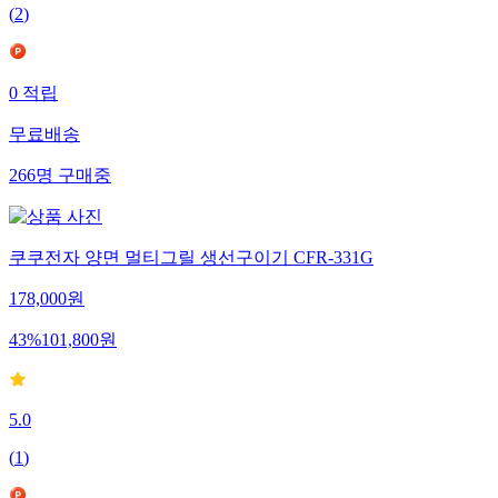
(
2
)
0
적립
무료배송
266
명
구매중
쿠쿠전자 양면 멀티그릴 생선구이기 CFR-331G
178,000
원
43
%
101,800
원
5.0
(
1
)