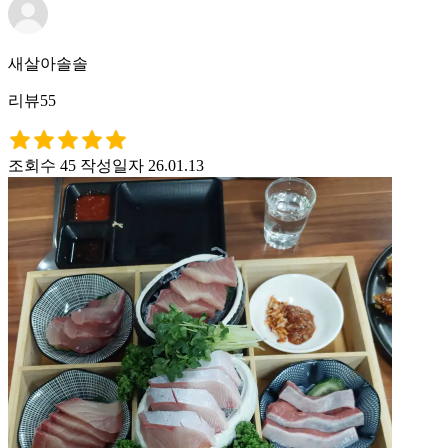
새살아솔솔
리뷰55
조회수 45
작성일자 26.01.13