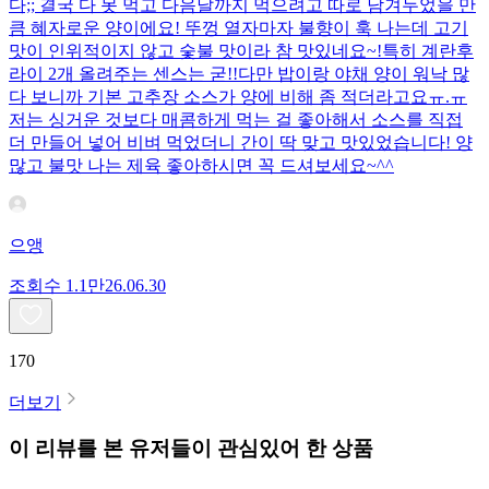
다;; 결국 다 못 먹고 다음날까지 먹으려고 따로 남겨두었을 만
큼 혜자로운 양이에요! 뚜껑 열자마자 불향이 훅 나는데 고기
맛이 인위적이지 않고 숯불 맛이라 참 맛있네요~!특히 계란후
라이 2개 올려주는 센스는 굳!! ​다만 밥이랑 야채 양이 워낙 많
다 보니까 기본 고추장 소스가 양에 비해 좀 적더라고요ㅠ.ㅠ
저는 싱거운 것보다 매콤하게 먹는 걸 좋아해서 소스를 직접
더 만들어 넣어 비벼 먹었더니 간이 딱 맞고 맛있었습니다! 양
많고 불맛 나는 제육 좋아하시면 꼭 드셔보세요~^^
으앵
조회수
1.1만
26.06.30
170
더보기
이 리뷰를 본 유저들이 관심있어 한 상품