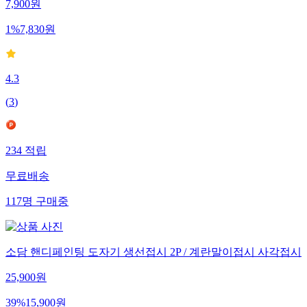
7,900
원
1
%
7,830
원
4.3
(
3
)
234
적립
무료배송
117
명
구매중
소담 핸디페인팅 도자기 생선접시 2P / 계란말이접시 사각접시
25,900
원
39
%
15,900
원