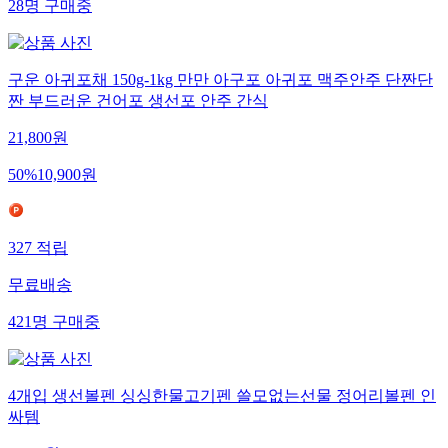
28
명
구매중
구운 아귀포채 150g-1kg 만만 아구포 아귀포 맥주안주 단짠단
짠 부드러운 건어포 생선포 안주 간식
21,800
원
50
%
10,900
원
327
적립
무료배송
421
명
구매중
4개입 생선볼펜 싱싱한물고기펜 쓸모없는선물 정어리볼펜 인
싸템