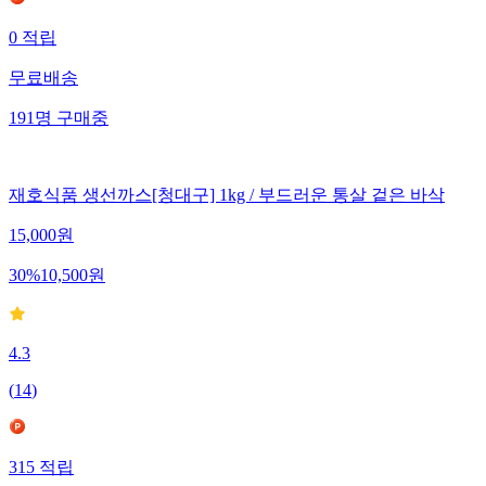
0
적립
무료배송
191
명
구매중
재호식품 생선까스[청대구] 1kg / 부드러운 통살 겉은 바삭
15,000
원
30
%
10,500
원
4.3
(
14
)
315
적립