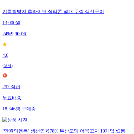
기름튐방지 후라이팬 실리콘 덮개 뚜껑 생선구이
13,000
원
24
%
9,900
원
4.6
(
504
)
297
적립
무료배송
18,346
명
구매중
[만원의행복] 생선연육78% 부산오뎅 어묵꼬치 10개입 x2봉