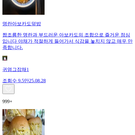
명란아보카도덮밥
짭조름한 명란과 부드러운 아보카도의 조합으로 즐거운 점심
입니다 야채가 적절하게 들어가서 식감을 놓치지 않고 매우 만
족합니다.
귀염그잡채1
조회수
9.5만
25.08.28
999+