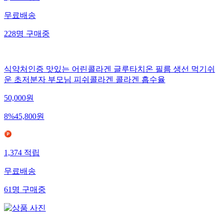
무료배송
228
명
구매중
식약처인증 맛있는 어린콜라겐 글루타치온 필름 생선 먹기쉬
운 초저분자 부모님 피쉬콜라겐 콜라겐 흡수율
50,000
원
8
%
45,800
원
1,374
적립
무료배송
61
명
구매중