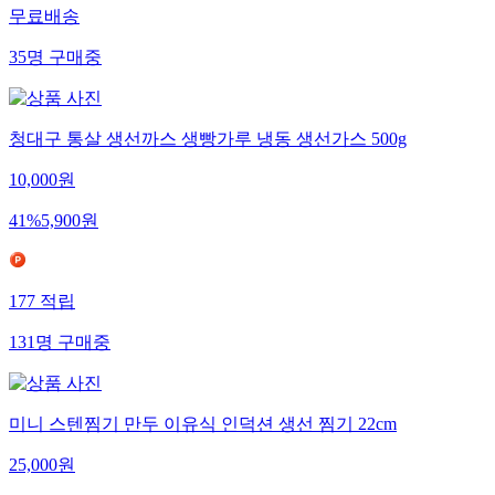
무료배송
35
명
구매중
청대구 통살 생선까스 생빵가루 냉동 생선가스 500g
10,000
원
41
%
5,900
원
177
적립
131
명
구매중
미니 스텐찜기 만두 이유식 인덕션 생선 찜기 22cm
25,000
원