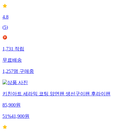
4.8
(
5
)
1,731
적립
무료배송
1,257
명
구매중
키친아트 세라믹 코팅 양면팬 생선구이팬 후라이팬
85,900
원
51
%
41,900
원