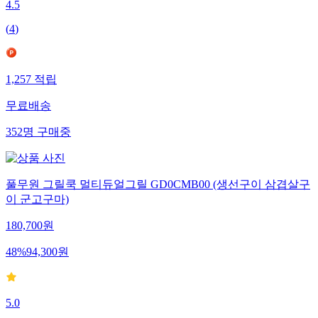
4.5
(
4
)
1,257
적립
무료배송
352
명
구매중
풀무원 그릴쿡 멀티듀얼그릴 GD0CMB00 (생선구이 삼겹살구
이 군고구마)
180,700
원
48
%
94,300
원
5.0