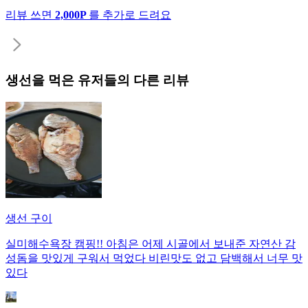
리뷰 쓰면
2,000P
를 추가로 드려요
생선
을 먹은 유저들의 다른 리뷰
생선 구이
실미해수욕장 캠핑!! 아침은 어제 시골에서 보내준 자연산 감
성돔을 맛있게 구워서 먹었다 비린맛도 없고 담백해서 너무 맛
있다