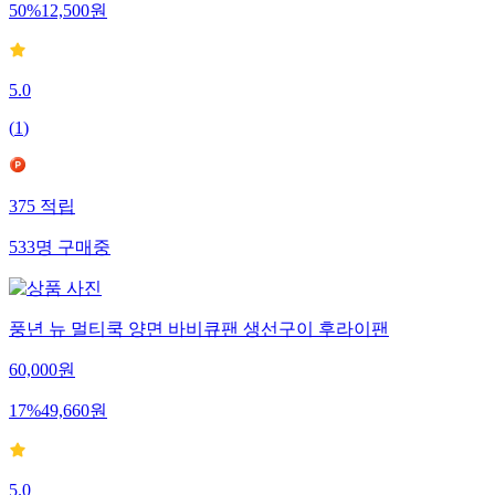
50
%
12,500
원
5.0
(
1
)
375
적립
533
명
구매중
풍년 뉴 멀티쿡 양면 바비큐팬 생선구이 후라이팬
60,000
원
17
%
49,660
원