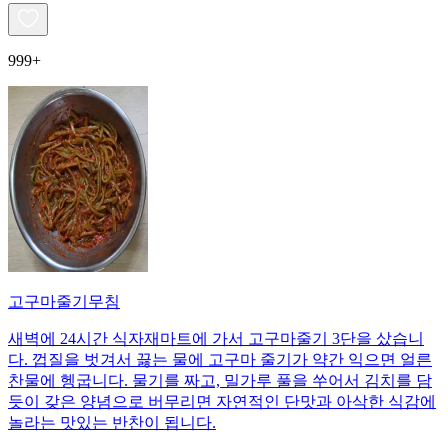
999+
고구마줄기무침
새벽에 24시간 식자재마트에 가서 고구마줄기 3단을 샀습니
다. 껍질을 벗겨서 끓는 물에 고구마 줄기가 약간 익으면 얼른
찬물에 헹굽니다. 물기를 짜고, 밀가루 풀을 쑤어서 김치를 담
듯이 갖은 양념으로 버무리면 자연적인 단맛과 아삭한 식감에
놀라는 맛있는 반찬이 됩니다.