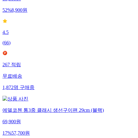
52
%
8,900
원
4.5
(
66
)
267
적립
무료배송
1,872
명
구매중
에델코첸 통3중 클래시 생선구이팬 29cm (블랙)
69,900
원
17
%
57,700
원