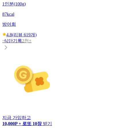
1인분(100g)
87kcal
방어회
4.8
(리뷰
619
개)
·
식단기록
2천+
지금 가입하고
10,000P + 로또 10장
받기