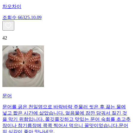
차오차이
조회수
663
25.10.09
42
문어
문어를 굵은 천일염으로 바락바락 주물러 씻은 후 끓는 물에
넣고 짧은 시간에 삶았습니다. 얼음물에 잠깐 담궈서 질긴 것
을 막기 위함입니다. 쫄깃쫄깃하고 맛있는 문어 숙회를 초고추
장이나 참기름장에 콕콕 찍어서 먹으니 꿀맛이었습니다.문어
의 식감이 좋아 맛나네요.