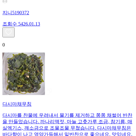
지니5190372
조회수
54
26.01.13
0
다시마채무침
다시마를 찬물에 우려내서 물기를 제거하고 쫑쫑 채썰어 반찬
을 만들었습니다. 까나리액젓, 마늘 고춧가루 조금, 참기름, 매
실엑기스, 깨소금으로 조물조물 무쳤습니다. 다시마채무침은
바다향이 나고 영양가득해서 밑반찬으로 좋으네요. 맛있네요.