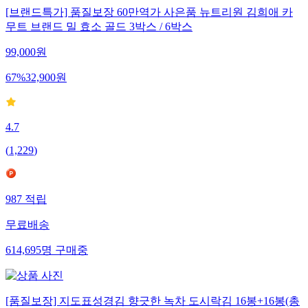
[브랜드특가] 품질보장 60만역가 사은품 뉴트리원 김희애 카
무트 브랜드 밀 효소 골드 3박스 / 6박스
99,000
원
67
%
32,900
원
4.7
(
1,229
)
987
적립
무료배송
614,695
명
구매중
[품질보장] 지도표성경김 향긋한 녹차 도시락김 16봉+16봉(총