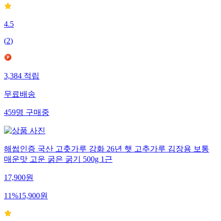
4.5
(
2
)
3,384
적립
무료배송
459
명
구매중
해썹인증 국산 고춧가루 강화 26년 햇 고추가루 김장용 보통
매운맛 고운 굵은 굵기 500g 1근
17,900
원
11
%
15,900
원