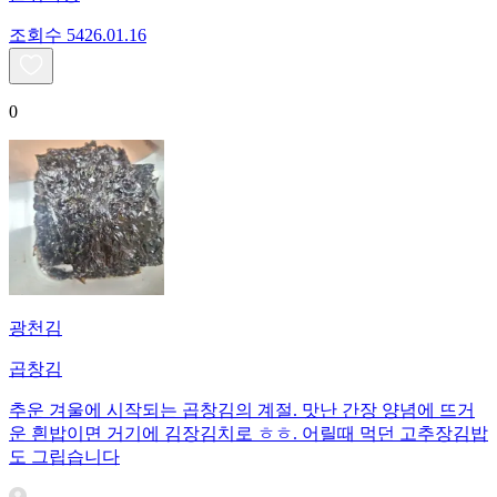
조회수
54
26.01.16
0
광천김
곱창김
추운 겨울에 시작되는 곱창김의 계절. 맛난 간장 양념에 뜨거
운 흰밥이면 거기에 김장김치로 ㅎㅎ. 어릴때 먹던 고추장김밥
도 그립습니다