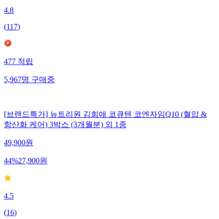
4.8
(
117
)
477
적립
5,967
명
구매중
[브랜드특가] 뉴트리원 김희애 코큐텐 코엔자임Q10 (혈압 &
항산화 케어) 3박스 (3개월분) 외 1종
49,900
원
44
%
27,900
원
4.5
(
16
)