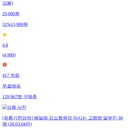
32봉)
20,000
원
31
%
13,900
원
4.8
(
4,900
)
417
적립
무료배송
129,967
명
구매중
[유통기한임박] 헤밀레 김소형원장 마시는 고함량 알부민 30
병 (28.03.04까)