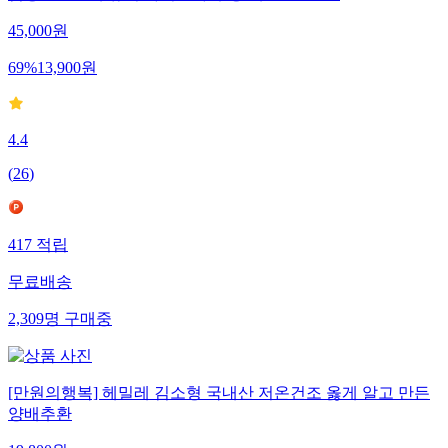
45,000
원
69
%
13,900
원
4.4
(
26
)
417
적립
무료배송
2,309
명
구매중
[만원의행복] 헤밀레 김소형 국내산 저온건조 옳게 알고 만든
양배추환