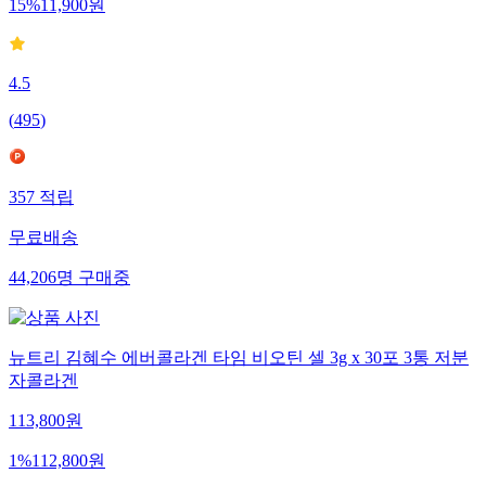
15
%
11,900
원
4.5
(
495
)
357
적립
무료배송
44,206
명
구매중
뉴트리 김혜수 에버콜라겐 타임 비오틴 셀 3g x 30포 3통 저분
자콜라겐
113,800
원
1
%
112,800
원