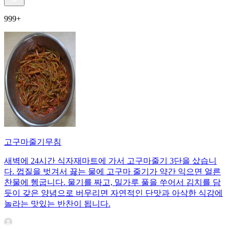
999+
고구마줄기무침
새벽에 24시간 식자재마트에 가서 고구마줄기 3단을 샀습니
다. 껍질을 벗겨서 끓는 물에 고구마 줄기가 약간 익으면 얼른
찬물에 헹굽니다. 물기를 짜고, 밀가루 풀을 쑤어서 김치를 담
듯이 갖은 양념으로 버무리면 자연적인 단맛과 아삭한 식감에
놀라는 맛있는 반찬이 됩니다.