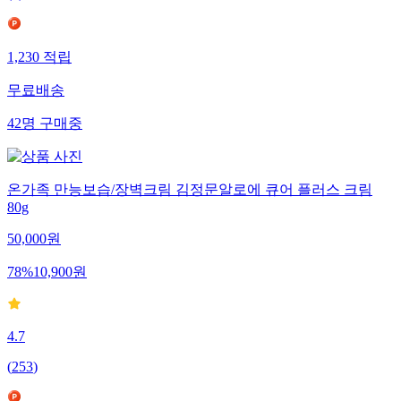
1,230
적립
무료배송
42
명
구매중
온가족 만능보습/장벽크림 김정문알로에 큐어 플러스 크림
80g
50,000
원
78
%
10,900
원
4.7
(
253
)