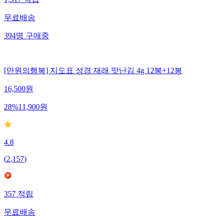
1,317
적립
무료배송
394
명
구매중
[만원의행복] 지도표 성경 재래 맛난김 4g 12봉+12봉
16,500
원
28
%
11,900
원
4.8
(
2,157
)
357
적립
무료배송