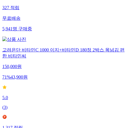
327
적립
무료배송
5,941
명
구매중
고려은단 비타민C 1000 이지+비타민D 180정 2박스 목넘김 편
한 비타민씨
150,000
원
71
%
43,900
원
5.0
(
3
)