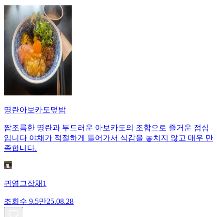
명란아보카도덮밥
짭조름한 명란과 부드러운 아보카도의 조합으로 즐거운 점심
입니다 야채가 적절하게 들어가서 식감을 놓치지 않고 매우 만
족합니다.
귀염그잡채1
조회수
9.5만
25.08.28