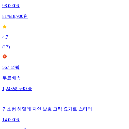
98,000
원
81
%
18,900
원
4.7
(
13
)
567
적립
무료배송
1,243
명
구매중
김소형 헤밀레 자연 발효 그릭 요거트 스타터
14,000
원