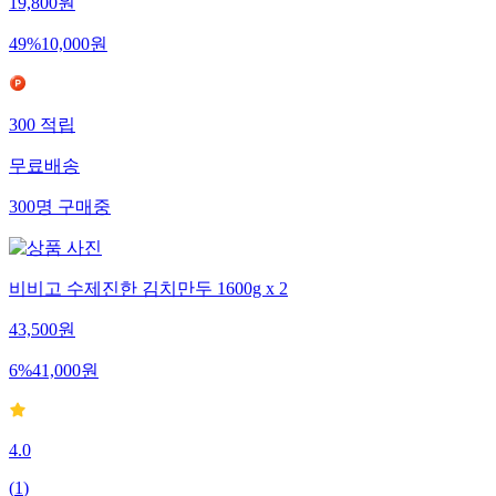
19,800
원
49
%
10,000
원
300
적립
무료배송
300
명
구매중
비비고 수제진한 김치만두 1600g x 2
43,500
원
6
%
41,000
원
4.0
(
1
)