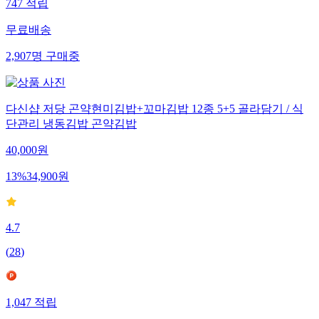
747
적립
무료배송
2,907
명
구매중
다신샵 저당 곤약현미김밥+꼬마김밥 12종 5+5 골라담기 / 식
단관리 냉동김밥 곤약김밥
40,000
원
13
%
34,900
원
4.7
(
28
)
1,047
적립