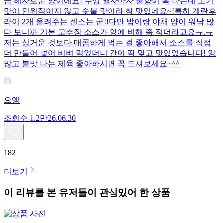
큼 혜자로운 양이에요! 뚜껑 열자마자 불향이 훅 나는데 고기
맛이 인위적이지 않고 숯불 맛이라 참 맛있네요~!특히 계란후
라이 2개 올려주는 센스는 굳!! ​다만 밥이랑 야채 양이 워낙 많
다 보니까 기본 고추장 소스가 양에 비해 좀 적더라고요ㅠ.ㅠ
저는 싱거운 것보다 매콤하게 먹는 걸 좋아해서 소스를 직접
더 만들어 넣어 비벼 먹었더니 간이 딱 맞고 맛있었습니다! 양
많고 불맛 나는 제육 좋아하시면 꼭 드셔보세요~^^
으앵
조회수
1.2만
26.06.30
182
더보기
이 리뷰를 본 유저들이 관심있어 한 상품