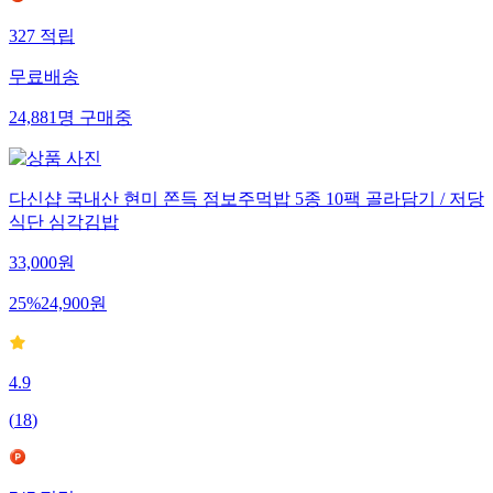
327
적립
무료배송
24,881
명
구매중
다신샵 국내산 현미 쫀득 점보주먹밥 5종 10팩 골라담기 / 저당
식단 심각김밥
33,000
원
25
%
24,900
원
4.9
(
18
)