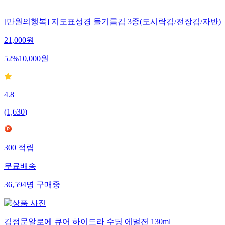
[만원의행복] 지도표성경 들기름김 3종(도시락김/전장김/자반)
21,000
원
52
%
10,000
원
4.8
(
1,630
)
300
적립
무료배송
36,594
명
구매중
김정문알로에 큐어 하이드라 수딩 에멀젼 130ml