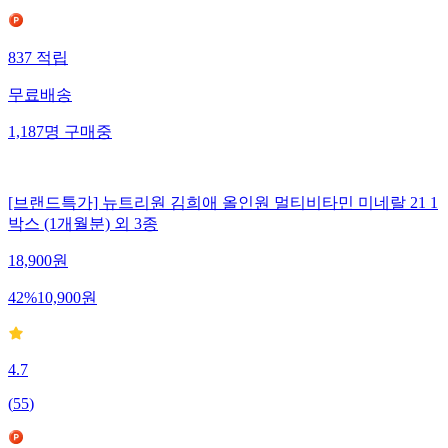
837
적립
무료배송
1,187
명
구매중
[브랜드특가] 뉴트리원 김희애 올인원 멀티비타민 미네랄 21 1
박스 (1개월분) 외 3종
18,900
원
42
%
10,900
원
4.7
(
55
)