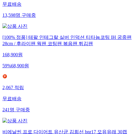
무료배송
13,598
명
구매중
[100% 정품] 테팔 인테그랄 실버 인덕션 티타늄코팅 IH 궁중팬
28cm / 후라이팬 웍팬 코팅팬 볶음팬 튀김팬
168,900
원
59
%
68,900
원
2,067
적립
무료배송
241
명
구매중
비에날씬 프로 다이어트 유산균 김희선 bnr17 모유유래 30캡