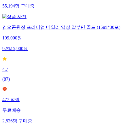
55,194
명
구매중
김오곤원장 프리미엄 데일리 액상 알부민 골드 (15ml*30포)
199,000
원
92
%
15,900
원
4.7
(
87
)
477
적립
무료배송
2,526
명
구매중