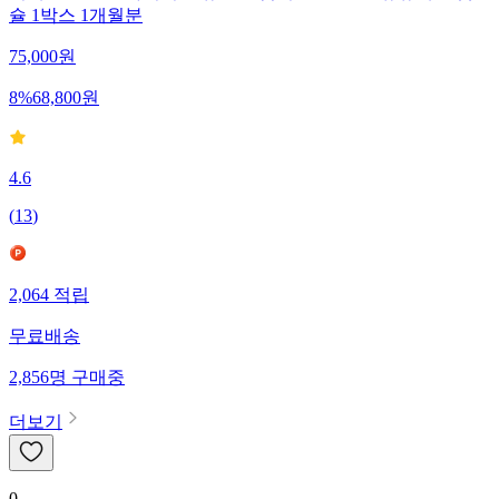
슐 1박스 1개월분
75,000
원
8
%
68,800
원
4.6
(
13
)
2,064
적립
무료배송
2,856
명
구매중
더보기