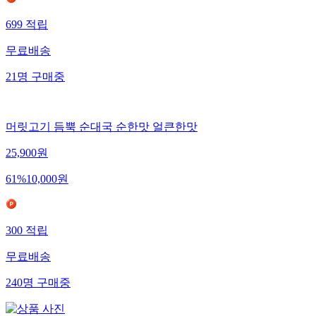
699
적립
무료배송
21
명
구매중
머릿고기 듬뿍 순대국 순한맛 얼큰한맛
25,900
원
61
%
10,000
원
300
적립
무료배송
240
명
구매중