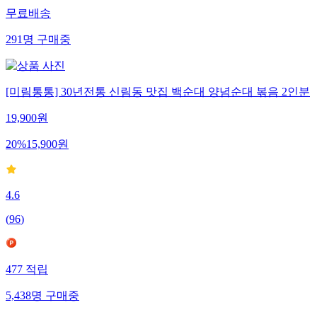
무료배송
291
명
구매중
[미림통통] 30년전통 신림동 맛집 백순대 양념순대 볶음 2인분
19,900
원
20
%
15,900
원
4.6
(
96
)
477
적립
5,438
명
구매중