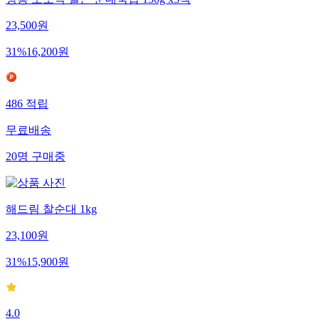
정통 노포식 얼큰 순대국밥 150g x3팩
23,500
원
31
%
16,200
원
486
적립
무료배송
20
명
구매중
해드림 찰순대 1kg
23,100
원
31
%
15,900
원
4.0