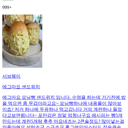
999+
서브웨이
에그마요 샌드위치
에그마요 모닝빵 샌드위치 입니다. 수영을 하는데 가기전에 밥
을 먹으면 좀 무겁더라고요~ 모닝빵하나에 내용물이 많아보
이죠? 저거 하나에 두유하나 먹고갑니다 거의 계란하나 들었
다고보면됩니다~ 포만감은 정말 엄청나구요 레시피는 빵5개
만드는데 계란5개랑 후추 마요네즈는 2큰술정도? 많이넣는걸
안좋아해요 설탕조금 소금조금 홀그레인머스터드 작은큰술