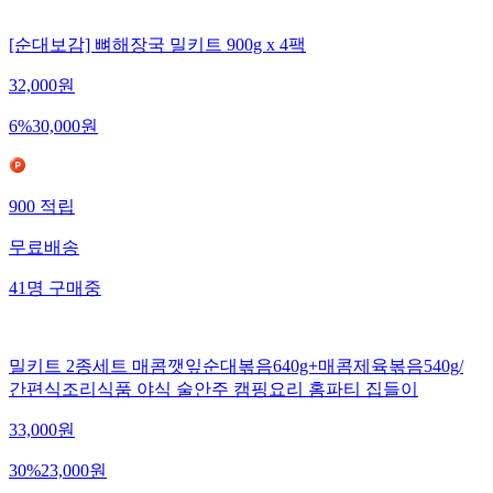
[순대보감] 뼈해장국 밀키트 900g x 4팩
32,000
원
6
%
30,000
원
900
적립
무료배송
41
명
구매중
밀키트 2종세트 매콤깻잎순대볶음640g+매콤제육볶음540g/
간편식조리식품 야식 술안주 캠핑요리 홈파티 집들이
33,000
원
30
%
23,000
원