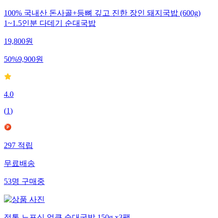
100% 국내산 돈사골+등뼈 깊고 진한 장인 돼지국밥 (600g)
1~1.5인분 다데기 순대국밥
19,800
원
50
%
9,900
원
4.0
(
1
)
297
적립
무료배송
53
명
구매중