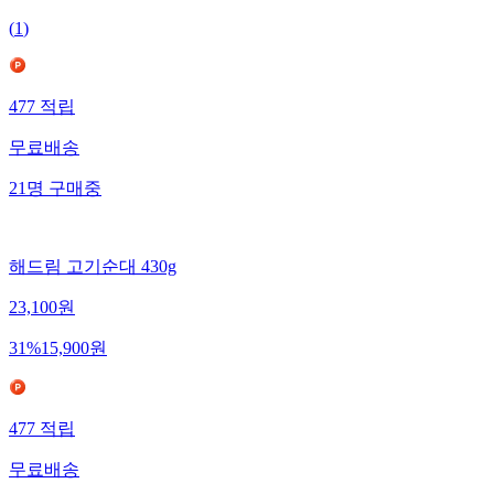
(
1
)
477
적립
무료배송
21
명
구매중
해드림 고기순대 430g
23,100
원
31
%
15,900
원
477
적립
무료배송