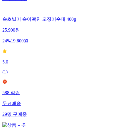
속초별미 속이꽉찬 오징어순대 400g
25,900
원
24
%
19,600
원
5.0
(
1
)
588
적립
무료배송
29
명
구매중