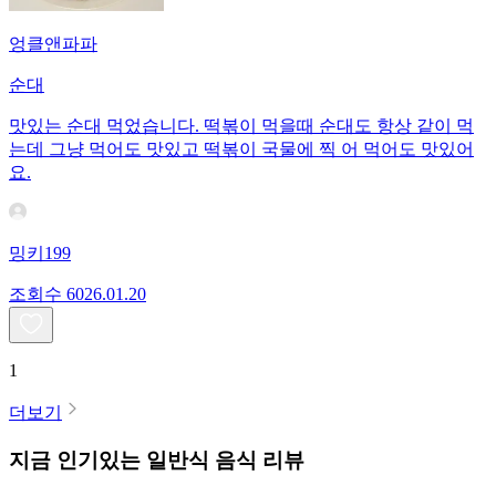
엉클앤파파
순대
맛있는 순대 먹었습니다. 떡볶이 먹을때 순대도 항상 같이 먹
는데 그냥 먹어도 맛있고 떡볶이 국물에 찍 어 먹어도 맛있어
요.
밍키199
조회수
60
26.01.20
1
더보기
지금 인기있는
일반식
음식 리뷰