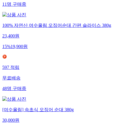
11
명
구매중
100% 자연산 여수올림 오징어순대 간편 슬라이스 380g
23,400
원
15
%
19,900
원
597
적립
무료배송
48
명
구매중
[여수올림] 속초식 오징어 순대 380g
30,000
원