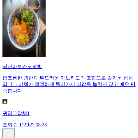
명란아보카도덮밥
짭조름한 명란과 부드러운 아보카도의 조합으로 즐거운 점심
입니다 야채가 적절하게 들어가서 식감을 놓치지 않고 매우 만
족합니다.
귀염그잡채1
조회수
9.5만
25.08.28