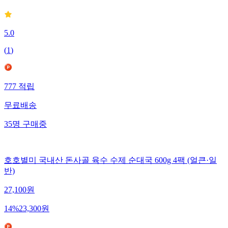
5.0
(
1
)
777
적립
무료배송
35
명
구매중
호호별미 국내산 돈사골 육수 수제 순대국 600g 4팩 (얼큰·일
반)
27,100
원
14
%
23,300
원