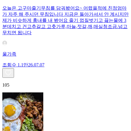
오늘은 고구마줄기무침를 담궈봤어요~ 어렸을적에 친정엄마
가 자주 해 주시던 무침입니다 지금은 돌아가셔서 안 계시지만
제가 비슷하게 훙내를 내 봤어요 줄기 껍질벗기고 끓는물에 3
분데치고 건고추갈고 고춧가루,마늘,젓갈,깨,매실청조금.넘고
무치면 됩니다
울가족
조회수
1.1만
26.07.07
105