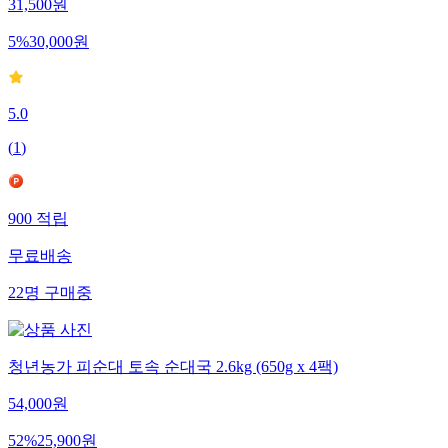
31,500
원
5
%
30,000
원
5.0
(
1
)
900
적립
무료배송
22
명
구매중
청년농가 피순대 토속 순대국 2.6kg (650g x 4팩)
54,000
원
52
%
25,900
원