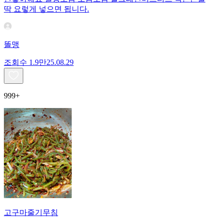
딱 요렇게 넣으면 됩니다.
똘맹
조회수
1.9만
25.08.29
999+
고구마줄기무침