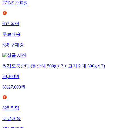
27
%
21,900
원
657
적립
무료배송
6
명
구매중
려강모둠순대 (찰순대 500g x 3 + 고기순대 300g x 3)
29,300
원
6
%
27,600
원
828
적립
무료배송