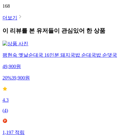
168
더보기
이 리뷰를 본 유저들이 관심있어 한 상품
팽현숙 옛날순대국 16인분 돼지국밥 순대국밥 순댓국
49,900
원
20
%
39,900
원
4.3
(
4
)
1,197
적립