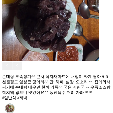
순대랑 부속장기^^ 근처 식자재마트에 내장이 싸게 팔아요 5
천원정도 엄청큰 덩어리^^ 간. 허파. 심장. 오소리 ~~ 집에와서
찜기에 순대랑 데우면 한끼 가득^^ 국은 계란국~~ 우동소스랑
참치액 넣으니 맛있어요^^ 동전육수 저리 가라 ㅋㅋ
#일반식 #저녁