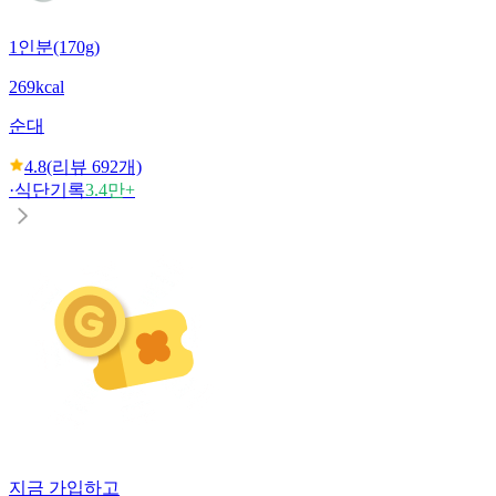
1인분(170g)
269kcal
순대
4.8
(리뷰
692
개)
·
식단기록
3.4만+
지금 가입하고