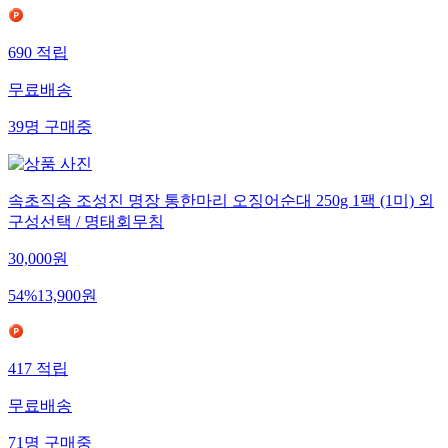
690
적립
무료배송
39
명
구매중
속초직송 조성진 명장 통한마리 오징어순대 250g 1팩 (1미) 외
구성선택 / 명태회무침
30,000
원
54
%
13,900
원
417
적립
무료배송
71
명
구매중