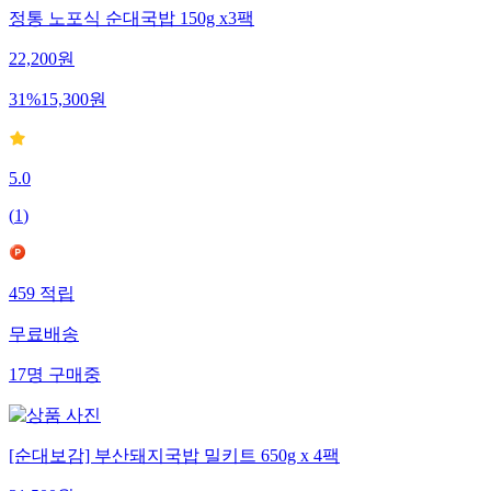
정통 노포식 순대국밥 150g x3팩
22,200
원
31
%
15,300
원
5.0
(
1
)
459
적립
무료배송
17
명
구매중
[순대보감] 부산돼지국밥 밀키트 650g x 4팩