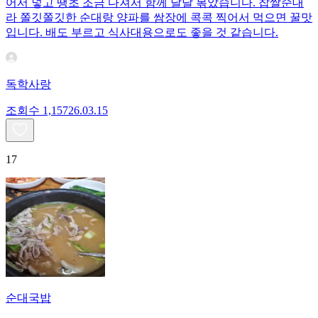
어서 넣고 땡초 조금 다져서 함께 달달 볶았습니다. 찹쌀순대
라 쫄깃쫄깃한 순대랑 양파를 쌈장에 콕콕 찍어서 먹으면 꿀맛
입니다. 배도 부르고 식사대용으로도 좋을 것 같습니다.
독학사랑
조회수
1,157
26.03.15
17
순대국밥