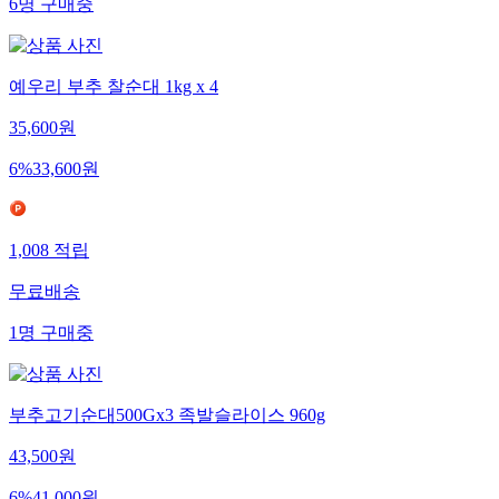
6
명
구매중
예우리 부추 찰순대 1kg x 4
35,600
원
6
%
33,600
원
1,008
적립
무료배송
1
명
구매중
부추고기순대500Gx3 족발슬라이스 960g
43,500
원