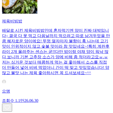
제육비빔밥
배달로 시킨 제육비빔밥인데 혼자먹기엔 양이 진짜 대박입니
다;; 결국 다 못 먹고 다음날까지 먹으려고 따로 남겨두었을 만
큼 혜자로운 양이에요! 뚜껑 열자마자 불향이 훅 나는데 고기
맛이 인위적이지 않고 숯불 맛이라 참 맛있네요~!특히 계란후
라이 2개 올려주는 센스는 굳!! ​다만 밥이랑 야채 양이 워낙 많
다 보니까 기본 고추장 소스가 양에 비해 좀 적더라고요ㅠ.ㅠ
저는 싱거운 것보다 매콤하게 먹는 걸 좋아해서 소스를 직접
더 만들어 넣어 비벼 먹었더니 간이 딱 맞고 맛있었습니다! 양
많고 불맛 나는 제육 좋아하시면 꼭 드셔보세요~^^
으앵
조회수
1.1만
26.06.30