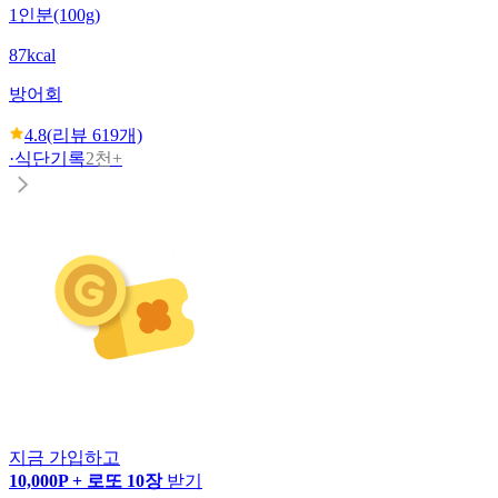
1인분(100g)
87kcal
방어회
4.8
(리뷰
619
개)
·
식단기록
2천+
지금 가입하고
10,000P + 로또 10장
받기