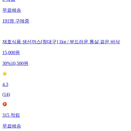
무료배송
191
명
구매중
재호식품 생선까스[청대구] 1kg / 부드러운 통살 겉은 바삭
15,000
원
30
%
10,500
원
4.3
(
14
)
315
적립
무료배송