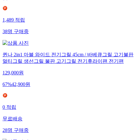
1,489
적립
38
명
구매중
퀸나 2in1 마블 와이드 전기그릴 45cm / 바베큐그릴 고기불판
멀티그릴 생선그릴 불판 고기그릴 전기후라이팬 전기팬
129,000
원
67
%
42,900
원
0
적립
무료배송
28
명
구매중