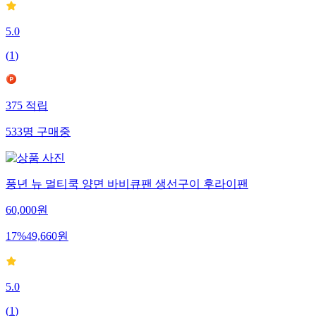
5.0
(
1
)
375
적립
533
명
구매중
풍년 뉴 멀티쿡 양면 바비큐팬 생선구이 후라이팬
60,000
원
17
%
49,660
원
5.0
(
1
)