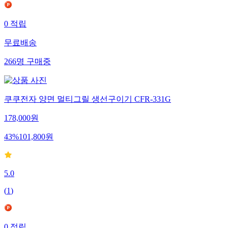
0
적립
무료배송
266
명
구매중
쿠쿠전자 양면 멀티그릴 생선구이기 CFR-331G
178,000
원
43
%
101,800
원
5.0
(
1
)
0
적립