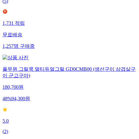
(
5
)
1,731
적립
무료배송
1,257
명
구매중
풀무원 그릴쿡 멀티듀얼그릴 GD0CMB00 (생선구이 삼겹살구
이 군고구마)
180,700
원
48
%
94,300
원
5.0
(
2
)