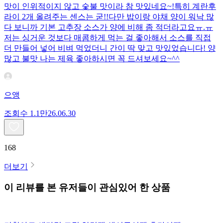
맛이 인위적이지 않고 숯불 맛이라 참 맛있네요~!특히 계란후
라이 2개 올려주는 센스는 굳!! ​다만 밥이랑 야채 양이 워낙 많
다 보니까 기본 고추장 소스가 양에 비해 좀 적더라고요ㅠ.ㅠ
저는 싱거운 것보다 매콤하게 먹는 걸 좋아해서 소스를 직접
더 만들어 넣어 비벼 먹었더니 간이 딱 맞고 맛있었습니다! 양
많고 불맛 나는 제육 좋아하시면 꼭 드셔보세요~^^
으앵
조회수
1.1만
26.06.30
168
더보기
이 리뷰를 본 유저들이 관심있어 한 상품