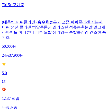
701
명
구매중
(대용량 피쉬콜라겐) 흡수율높은 리포좀 피쉬콜라겐 저분자
어린 생선 콜라겐 히알루론산 엘라스틴 석류농축분말 밀크세
라마이드 이너뷰티 피부 모발 생기있는 손발톱건강 건조한 속
건조
50,000
원
24
%
37,900
원
5.0
(
3
)
1,137
적립
무료배송