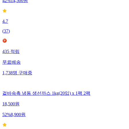
42
%
14,500
원
4.7
(
37
)
435
적립
무료배송
1,738
명
구매중
겉바속촉 냉동 생선까스 1kg(20입) x 1팩 2팩
18,500
원
52
%
8,900
원