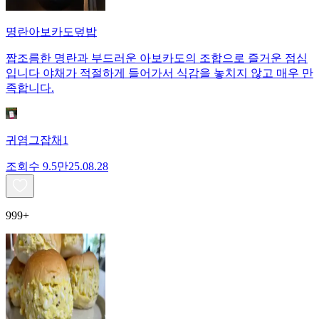
명란아보카도덮밥
짭조름한 명란과 부드러운 아보카도의 조합으로 즐거운 점심
입니다 야채가 적절하게 들어가서 식감을 놓치지 않고 매우 만
족합니다.
귀염그잡채1
조회수
9.5만
25.08.28
999+