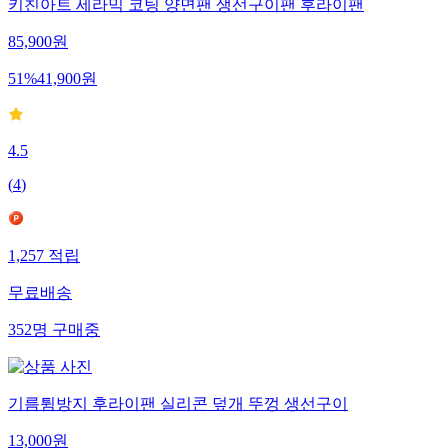
키친아트 세라믹 코팅 양면팬 생선구이팬 후라이팬
85,900
원
51
%
41,900
원
4.5
(
4
)
1,257
적립
무료배송
352
명
구매중
기름튐방지 후라이팬 실리콘 덮개 뚜껑 생선구이
13,000
원