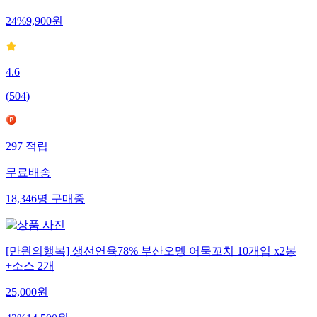
24
%
9,900
원
4.6
(
504
)
297
적립
무료배송
18,346
명
구매중
[만원의행복] 생선연육78% 부산오뎅 어묵꼬치 10개입 x2봉
+소스 2개
25,000
원