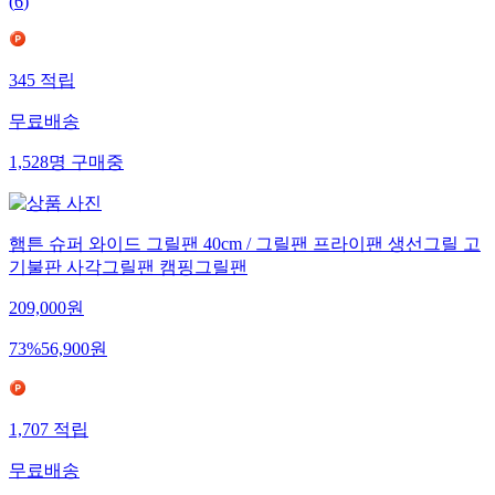
(
6
)
345
적립
무료배송
1,528
명
구매중
햄튼 슈퍼 와이드 그릴팬 40cm / 그릴팬 프라이팬 생선그릴 고
기불판 사각그릴팬 캠핑그릴팬
209,000
원
73
%
56,900
원
1,707
적립
무료배송