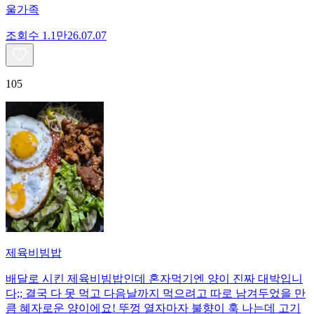
울가족
조회수
1.1만
26.07.07
105
제육비빔밥
배달로 시킨 제육비빔밥인데 혼자먹기엔 양이 진짜 대박입니
다;; 결국 다 못 먹고 다음날까지 먹으려고 따로 남겨두었을 만
큼 혜자로운 양이에요! 뚜껑 열자마자 불향이 훅 나는데 고기