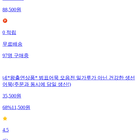
88,500
원
0
적립
무료배송
97
명
구매중
네*왕출연상품* 범표어묵 모음전 밀가루가 아닌 건강한 생선
어묵(주문과 동시에 당일 생산!)
35,500
원
68
%
11,500
원
4.5