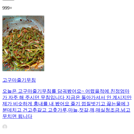
999+
고구마줄기무침
오늘은 고구마줄기무침를 담궈봤어요~ 어렸을적에 친정엄마
가 자주 해 주시던 무침입니다 지금은 돌아가셔서 안 계시지만
제가 비슷하게 훙내를 내 봤어요 줄기 껍질벗기고 끓는물에 3
분데치고 건고추갈고 고춧가루,마늘,젓갈,깨,매실청조금.넘고
무치면 됩니다