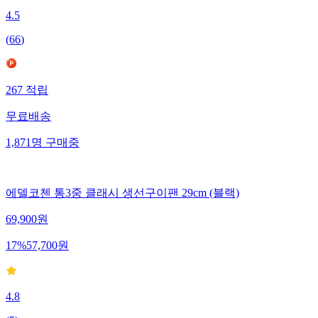
4.5
(
66
)
267
적립
무료배송
1,871
명
구매중
에델코첸 통3중 클래시 생선구이팬 29cm (블랙)
69,900
원
17
%
57,700
원
4.8