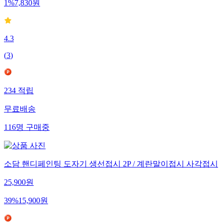
1
%
7,830
원
4.3
(
3
)
234
적립
무료배송
116
명
구매중
소담 핸디페인팅 도자기 생선접시 2P / 계란말이접시 사각접시
25,900
원
39
%
15,900
원