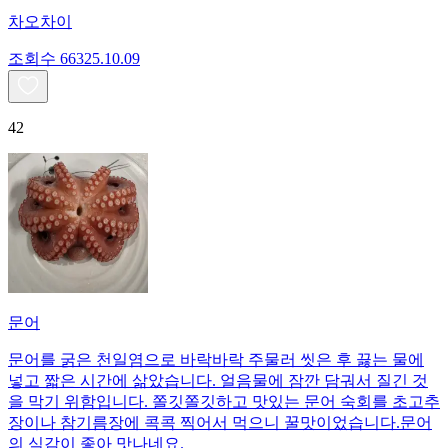
차오차이
조회수
663
25.10.09
42
문어
문어를 굵은 천일염으로 바락바락 주물러 씻은 후 끓는 물에
넣고 짧은 시간에 삶았습니다. 얼음물에 잠깐 담궈서 질긴 것
을 막기 위함입니다. 쫄깃쫄깃하고 맛있는 문어 숙회를 초고추
장이나 참기름장에 콕콕 찍어서 먹으니 꿀맛이었습니다.문어
의 식감이 좋아 맛나네요.