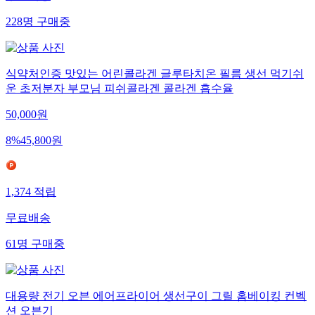
228
명
구매중
식약처인증 맛있는 어린콜라겐 글루타치온 필름 생선 먹기쉬
운 초저분자 부모님 피쉬콜라겐 콜라겐 흡수율
50,000
원
8
%
45,800
원
1,374
적립
무료배송
61
명
구매중
대용량 전기 오븐 에어프라이어 생선구이 그릴 홈베이킹 컨벡
션 오븐기