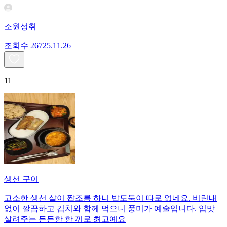
소원성취
조회수
267
25.11.26
11
생선 구이
고소한 생선 살이 짭조름 하니 밥도둑이 따로 없네요. 비린내
없이 깔끔하고 김치와 함께 먹으니 풍미가 예술입니다. 입맛
살려주는 든든한 한 끼로 최고예요