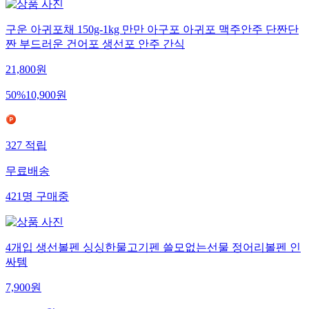
구운 아귀포채 150g-1kg 만만 아구포 아귀포 맥주안주 단짠단
짠 부드러운 건어포 생선포 안주 간식
21,800
원
50
%
10,900
원
327
적립
무료배송
421
명
구매중
4개입 생선볼펜 싱싱한물고기펜 쓸모없는선물 정어리볼펜 인
싸템
7,900
원