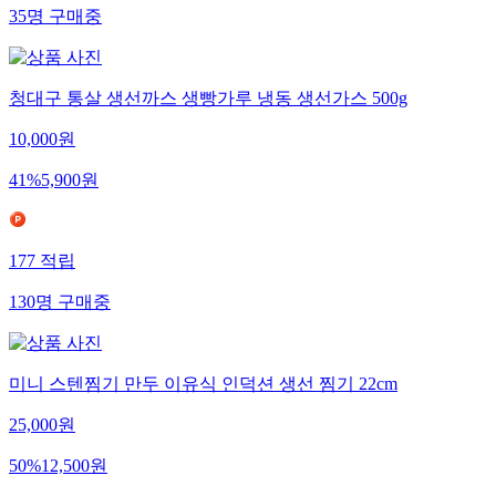
35
명
구매중
청대구 통살 생선까스 생빵가루 냉동 생선가스 500g
10,000
원
41
%
5,900
원
177
적립
130
명
구매중
미니 스텐찜기 만두 이유식 인덕션 생선 찜기 22cm
25,000
원
50
%
12,500
원