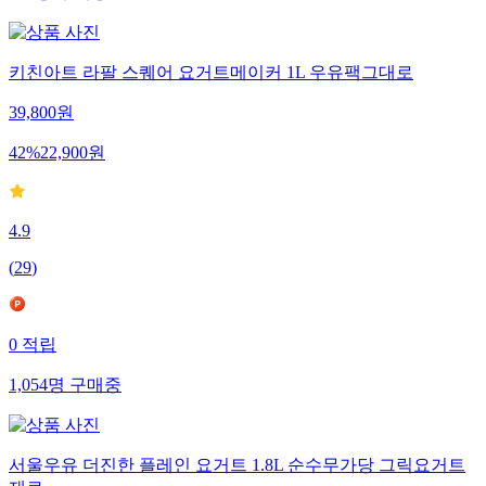
키친아트 라팔 스퀘어 요거트메이커 1L 우유팩그대로
39,800
원
42
%
22,900
원
4.9
(
29
)
0
적립
1,054
명
구매중
서울우유 더진한 플레인 요거트 1.8L 순수무가당 그릭요거트