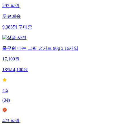
297
적립
무료배송
9,383
명
구매중
풀무원 다논 그릭 요거트 90g x 16개입
17,100
원
18
%
14,100
원
4.6
(
34
)
423
적립