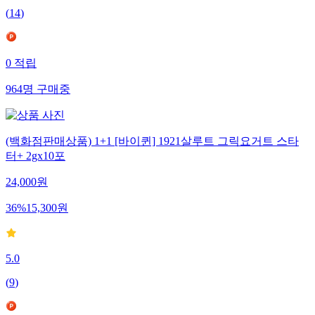
(
14
)
0
적립
964
명
구매중
(백화점판매상품) 1+1 [바이퀸] 1921살루트 그릭요거트 스타
터+ 2gx10포
24,000
원
36
%
15,300
원
5.0
(
9
)