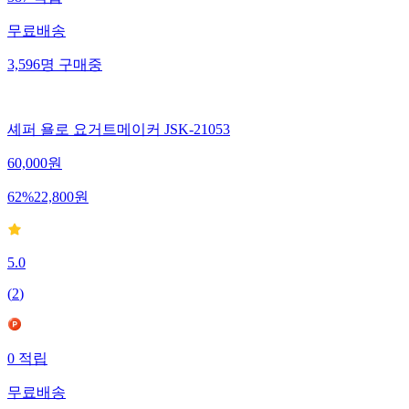
무료배송
3,596
명
구매중
셰퍼 욜로 요거트메이커 JSK-21053
60,000
원
62
%
22,800
원
5.0
(
2
)
0
적립
무료배송