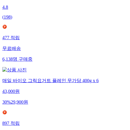
4.8
(
198
)
477
적립
무료배송
6,138
명
구매중
매일 바이오 그릭요거트 플레인 무가당 400g x 6
43,000
원
30
%
29,900
원
897
적립