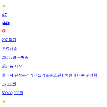
4.7
(
440
)
297
적립
무료배송
26,762
명
구매중
클래파 유청분리기 (+요거트볼,스푼)_차원이 다른 꾸덕함
75,000
원
59
%
30,900
원