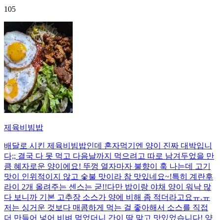
105
제육비빔밥
배달로 시킨 제육비빔밥인데 혼자먹기엔 양이 진짜 대박입니
다;; 결국 다 못 먹고 다음날까지 먹으려고 따로 남겨두었을 만
큼 혜자로운 양이에요! 뚜껑 열자마자 불향이 훅 나는데 고기
맛이 인위적이지 않고 숯불 맛이라 참 맛있네요~!특히 계란후
라이 2개 올려주는 센스는 굳!! ​다만 밥이랑 야채 양이 워낙 많
다 보니까 기본 고추장 소스가 양에 비해 좀 적더라고요ㅠ.ㅠ
저는 싱거운 것보다 매콤하게 먹는 걸 좋아해서 소스를 직접
더 만들어 넣어 비벼 먹었더니 간이 딱 맞고 맛있었습니다! 양