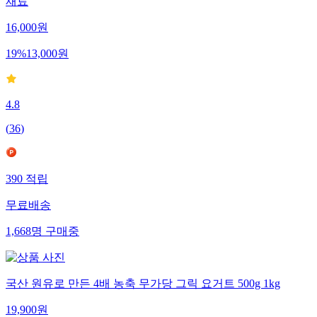
재료
16,000
원
19
%
13,000
원
4.8
(
36
)
390
적립
무료배송
1,668
명
구매중
국산 원유로 만든 4배 농축 무가당 그릭 요거트 500g 1kg
19,900
원