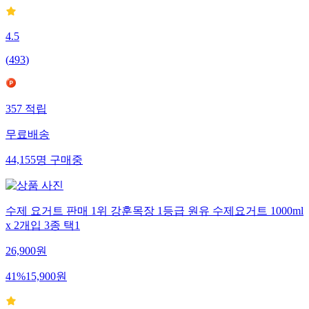
4.5
(
493
)
357
적립
무료배송
44,155
명
구매중
수제 요거트 판매 1위 강훈목장 1등급 원유 수제요거트 1000ml
x 2개입 3종 택1
26,900
원
41
%
15,900
원