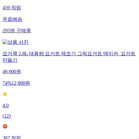
459
적립
무료배송
295
명
구매중
요거쿡 2.8L 대용량 요거트 제조기 그릭요거트 메이커, 요거트
만들기
49,900
원
74
%
12,900
원
4.0
(
12
)
387
적립