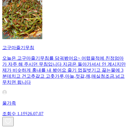
고구마줄기무침
오늘은 고구마줄기무침를 담궈봤어요~ 어렸을적에 친정엄마
가 자주 해 주시던 무침입니다 지금은 돌아가셔서 안 계시지만
제가 비슷하게 훙내를 내 봤어요 줄기 껍질벗기고 끓는물에 3
분데치고 건고추갈고 고춧가루,마늘,젓갈,깨,매실청조금.넘고
무치면 됩니다
울가족
조회수
1.1만
26.07.07