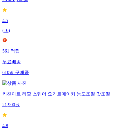
28
%
18,700
원
4.5
(
16
)
561
적립
무료배송
610
명
구매중
키친아트 라팔 스퀘어 요거트메이커 농도조절 맛조절
21,900
원
4.8