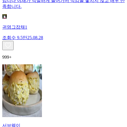
입니다 야채가 적절하게 들어가서 식감을 놓치지 않고 매우 만
족합니다.
귀염그잡채1
조회수
9.5만
25.08.28
999+
서브웨이