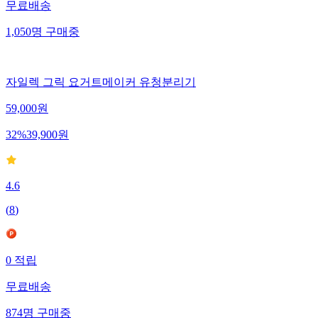
무료배송
1,050
명
구매중
자일렉 그릭 요거트메이커 유청분리기
59,000
원
32
%
39,900
원
4.6
(
8
)
0
적립
무료배송
874
명
구매중