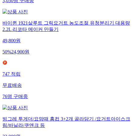
3,030
명
구매중
바이퀸 1921살루트 그릭요거트 농도조절 유청분리기 대용량
2.2L 리코타 메이커 만들기
49,800
원
50
%
24,900
원
747
적립
무료배송
76
명
구매중
빙그레 투게더/요맘때 홈컵 3+2개 골라담기 /요거트아이스크
림/바닐라/쿠앤크 등