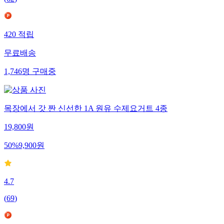
420
적립
무료배송
1,746
명
구매중
목장에서 갓 짠 신선한 1A 원유 수제요거트 4종
19,800
원
50
%
9,900
원
4.7
(
69
)