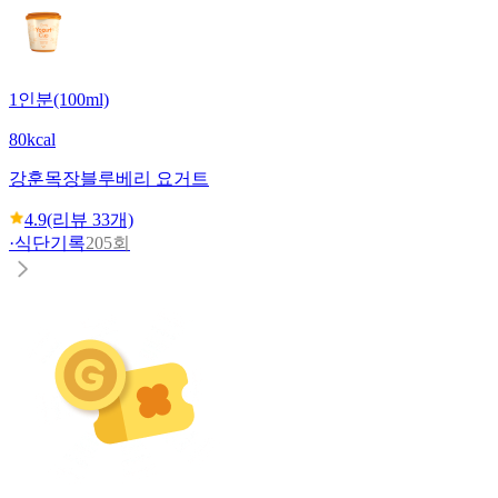
1인분(100ml)
80kcal
강훈목장
블루베리 요거트
4.9
(리뷰
33
개)
·
식단기록
205회