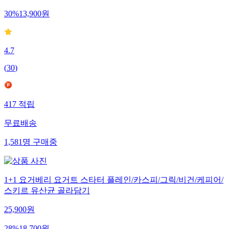
30
%
13,900
원
4.7
(
30
)
417
적립
무료배송
1,581
명
구매중
1+1 요거베리 요거트 스타터 플레인/카스피/그릭/비건/케피어/
스키르 유산균 골라담기
25,900
원