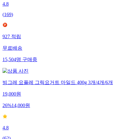
4.8
(
169
)
927
적립
무료배송
15,504
명
구매중
빙그레 요플레 그릭요거트 마일드 400g 3개/4개/6개
19,000
원
26
%
14,000
원
4.8
(
62
)