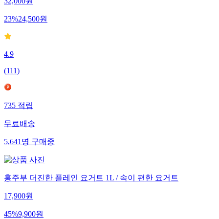
32,000
원
23
%
24,500
원
4.9
(
111
)
735
적립
무료배송
5,641
명
구매중
홍주부 더진한 플레인 요거트 1L / 속이 편한 요거트
17,900
원
45
%
9,900
원