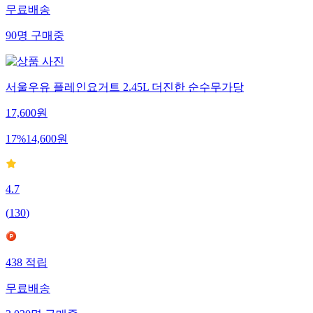
무료배송
90
명
구매중
서울우유 플레인요거트 2.45L 더진한 순수무가당
17,600
원
17
%
14,600
원
4.7
(
130
)
438
적립
무료배송