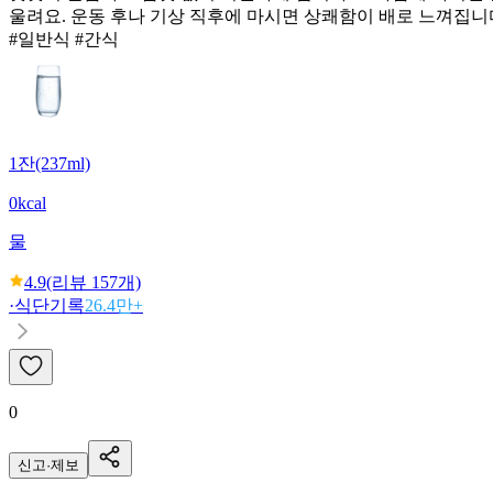
울려요. 운동 후나 기상 직후에 마시면 상쾌함이 배로 느껴집니
#일반식 #간식
1잔(237ml)
0kcal
물
4.9
(리뷰
157
개)
·
식단기록
26.4만+
0
신고·제보