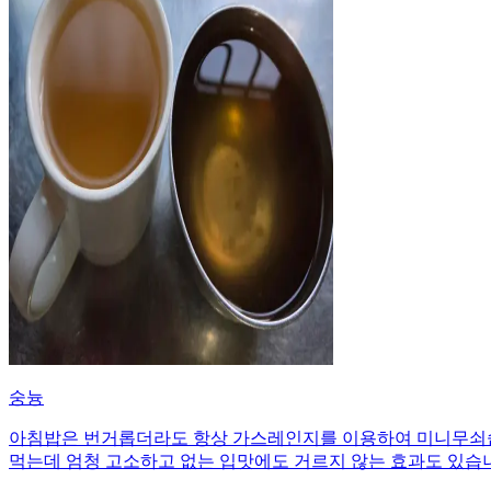
숭늉
아침밥은 번거롭더라도 항상 가스레인지를 이용하여 미니무쇠솥에
먹는데 엄청 고소하고 없는 입맛에도 거르지 않는 효과도 있습