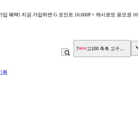
가입 혜택!
지금 가입하면
G 포인트 10,000P + 캐시로또 응모권 1
7
고100 촉촉 고구마 스틱
기록