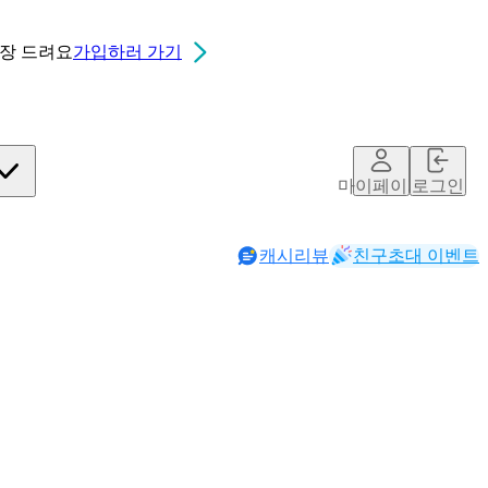
0장
드려요
가입하러 가기
마이페이지
로그인
캐시리뷰
친구초대 이벤트