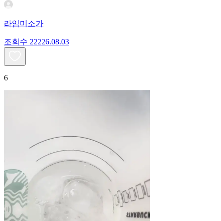
라임미소가
조회수
222
26.08.03
6