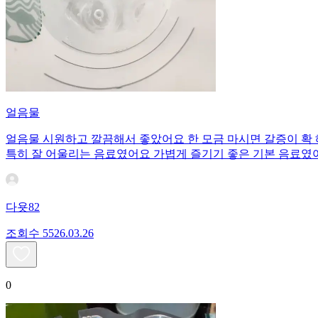
얼음물
얼음물 시원하고 깔끔해서 좋았어요 한 모금 마시면 갈증이 확
특히 잘 어울리는 음료였어요 가볍게 즐기기 좋은 기본 음료였
다욧82
조회수
55
26.03.26
0