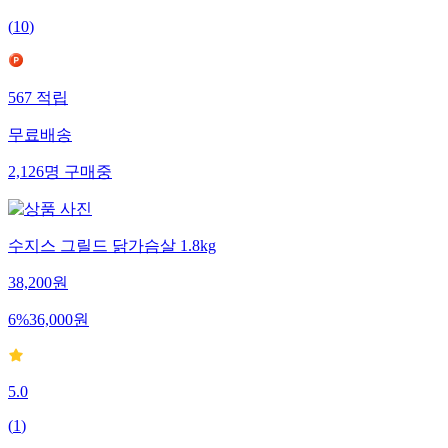
(
10
)
567
적립
무료배송
2,126
명
구매중
수지스 그릴드 닭가슴살 1.8kg
38,200
원
6
%
36,000
원
5.0
(
1
)