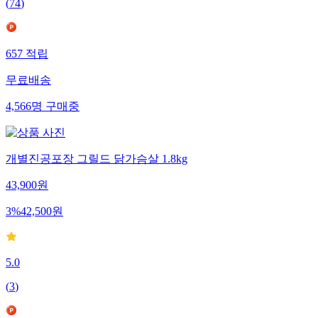
(
74
)
657
적립
무료배송
4,566
명
구매중
개별진공포장 그릴드 닭가슴살 1.8kg
43,900
원
3
%
42,500
원
5.0
(
3
)