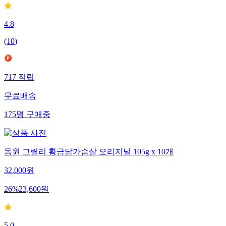
4.8
(
10
)
717
적립
무료배송
175
명
구매중
동원 그릴리 황금닭가슴살 오리지널 105g x 10개
32,000
원
26
%
23,600
원