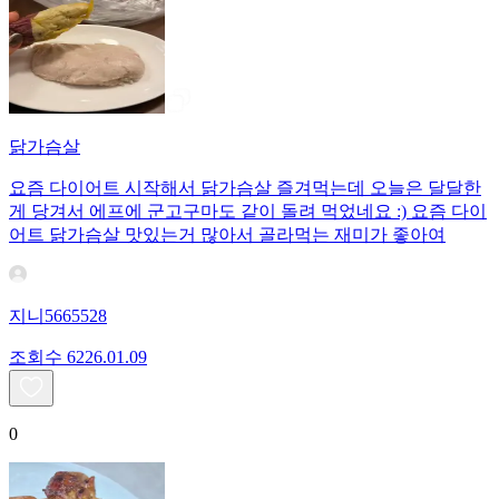
닭가슴살
요즘 다이어트 시작해서 닭가슴살 즐겨먹는데 오늘은 달달한
게 당겨서 에프에 군고구마도 같이 돌려 먹었네요 :) 요즘 다이
어트 닭가슴살 맛있는거 많아서 골라먹는 재미가 좋아여
지니5665528
조회수
62
26.01.09
0