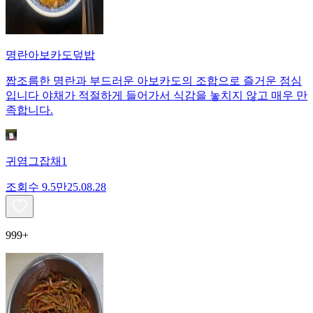
명란아보카도덮밥
짭조름한 명란과 부드러운 아보카도의 조합으로 즐거운 점심
입니다 야채가 적절하게 들어가서 식감을 놓치지 않고 매우 만
족합니다.
귀염그잡채1
조회수
9.5만
25.08.28
999+