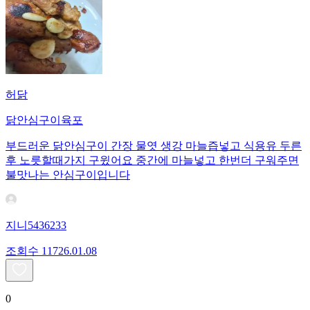
허닭
닭안심구이육포
부드러운 닭안심구이 간장 물엿 생강 마늘즙넣고 식용유 두른
후 노릇할때가지 구윘어요 중간에 마늘넣고 한번더 구워주면
불맛나는 안심구이입니다
지니5436233
조회수
117
26.01.08
0