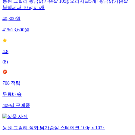
동원 그릴리 황금닭가슴살 105g 오리지널5개+황금닭가슴살
블랙페퍼 105g x 5개
40,300
원
41
%
23,600
원
4.8
(
8
)
708
적립
무료배송
409
명
구매중
동원 그릴리 직화 닭가슴살 스테이크 100g x 10개