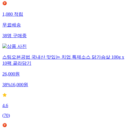
1,080
적립
무료배송
38
명
구매중
스팀오븐공법 국내산 맛있는 치업 특제소스 닭가슴살 100g x
10팩 골라담기
26,000
원
38
%
16,000
원
4.6
(
70
)