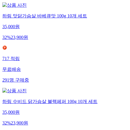
하림 맛닭가슴살 바베큐맛 100g 10개 세트
35,000
원
32
%
23,900
원
717
적립
무료배송
291
명
구매중
하림 수비드 닭가슴살 블랙페퍼 100g 10개 세트
35,000
원
32
%
23,900
원