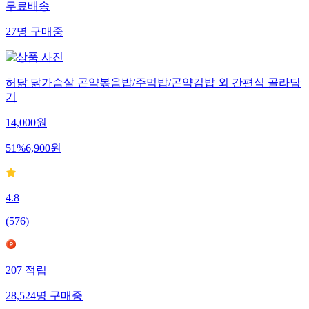
무료배송
27
명
구매중
허닭 닭가슴살 곤약볶음밥/주먹밥/곤약김밥 외 간편식 골라담
기
14,000
원
51
%
6,900
원
4.8
(
576
)
207
적립
28,524
명
구매중