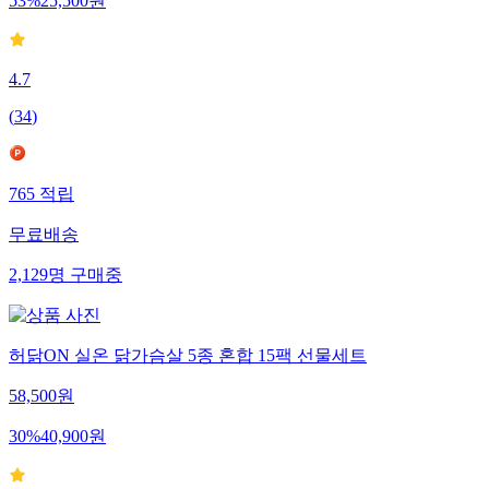
53
%
25,500
원
4.7
(
34
)
765
적립
무료배송
2,129
명
구매중
허닭ON 실온 닭가슴살 5종 혼합 15팩 선물세트
58,500
원
30
%
40,900
원