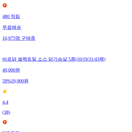
480
적립
무료배송
10,975
명
구매중
바르닭 셀렉트밀 소스 닭가슴살 5종(10/19/31/43팩)
49,000
원
59
%
19,900
원
4.4
(
38
)