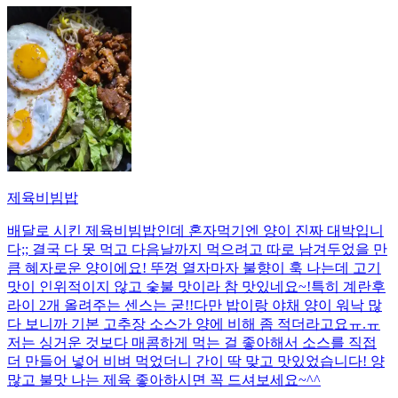
제육비빔밥
배달로 시킨 제육비빔밥인데 혼자먹기엔 양이 진짜 대박입니
다;; 결국 다 못 먹고 다음날까지 먹으려고 따로 남겨두었을 만
큼 혜자로운 양이에요! 뚜껑 열자마자 불향이 훅 나는데 고기
맛이 인위적이지 않고 숯불 맛이라 참 맛있네요~!특히 계란후
라이 2개 올려주는 센스는 굳!! ​다만 밥이랑 야채 양이 워낙 많
다 보니까 기본 고추장 소스가 양에 비해 좀 적더라고요ㅠ.ㅠ
저는 싱거운 것보다 매콤하게 먹는 걸 좋아해서 소스를 직접
더 만들어 넣어 비벼 먹었더니 간이 딱 맞고 맛있었습니다! 양
많고 불맛 나는 제육 좋아하시면 꼭 드셔보세요~^^