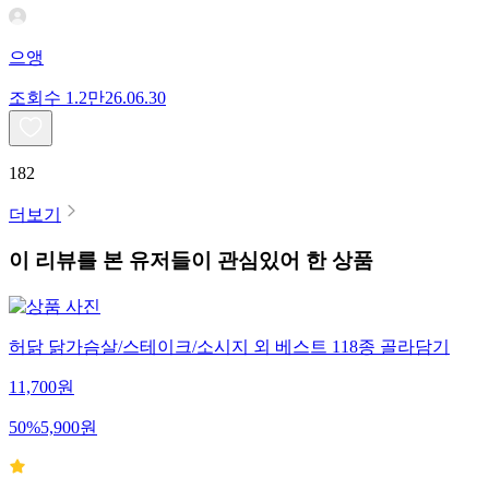
으앵
조회수
1.2만
26.06.30
182
더보기
이 리뷰를 본 유저들이 관심있어 한 상품
허닭 닭가슴살/스테이크/소시지 외 베스트 118종 골라담기
11,700
원
50
%
5,900
원