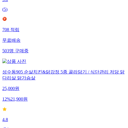
5.0
(
5
)
708
적립
무료배송
503
명
구매중
성수동905 순살치킨&닭강정 5종 골라담기 / 식단관리 저당 닭
다리살 닭가슴살
25,000
원
12
%
21,900
원
4.8