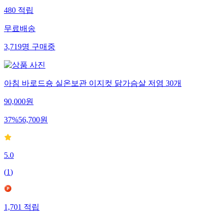
480
적립
무료배송
3,719
명
구매중
아침 바로드숑 실온보관 이지컷 닭가슴살 저염 30개
90,000
원
37
%
56,700
원
5.0
(
1
)
1,701
적립