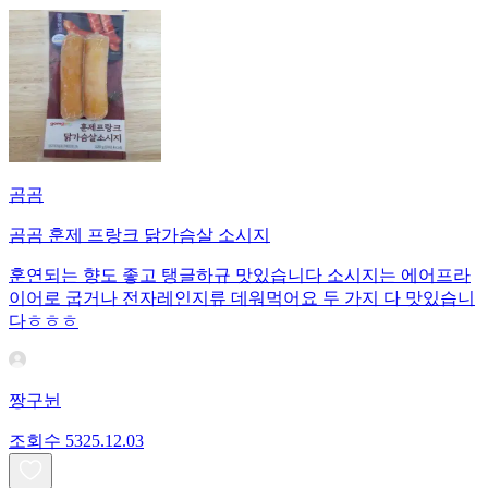
곰곰
곰곰 훈제 프랑크 닭가슴살 소시지
훈연되는 향도 좋고 탱글하규 맛있습니다 소시지는 에어프라
이어로 굽거나 전자레인지류 데워먹어요 두 가지 다 맛있습니
다ㅎㅎㅎ
짱구뉜
조회수
53
25.12.03