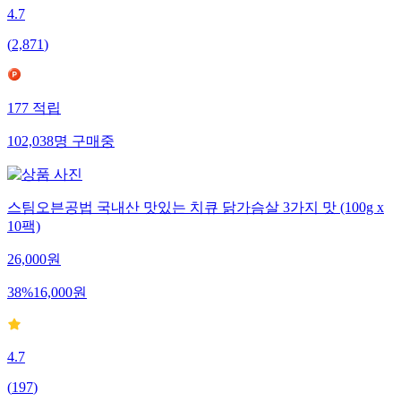
4.7
(
2,871
)
177
적립
102,038
명
구매중
스팀오븐공법 국내산 맛있는 치큐 닭가슴살 3가지 맛 (100g x
10팩)
26,000
원
38
%
16,000
원
4.7
(
197
)