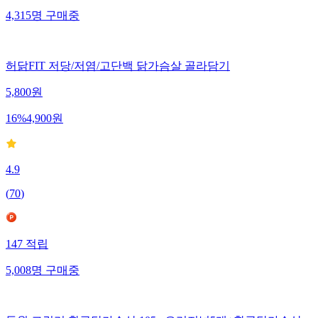
4,315
명
구매중
허닭FIT 저당/저염/고단백 닭가슴살 골라담기
5,800
원
16
%
4,900
원
4.9
(
70
)
147
적립
5,008
명
구매중