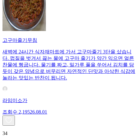
고구마줄기무침
새벽에 24시간 식자재마트에 가서 고구마줄기 3단을 샀습니
다. 껍질을 벗겨서 끓는 물에 고구마 줄기가 약간 익으면 얼른
찬물에 헹굽니다. 물기를 짜고, 밀가루 풀을 쑤어서 김치를 담
듯이 갖은 양념으로 버무리면 자연적인 단맛과 아삭한 식감에
놀라는 맛있는 반찬이 됩니다.
라임미소가
조회수
2,195
26.08.01
34