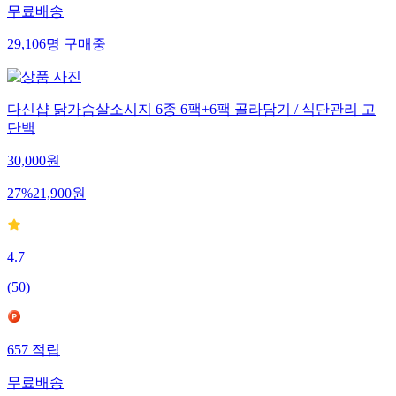
무료배송
29,106
명
구매중
다신샵 닭가슴살소시지 6종 6팩+6팩 골라담기 / 식단관리 고
단백
30,000
원
27
%
21,900
원
4.7
(
50
)
657
적립
무료배송