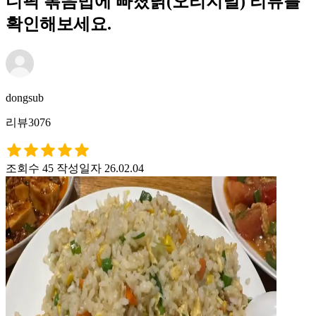
디픽 볶음밥에 빠졌닭(오리지널) 리뷰를
확인해보세요.
dongsub
리뷰3076
조회수 45
작성일자 26.02.04