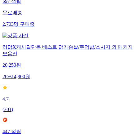
597
적립
무료배송
2,703
명
구매중
허닭X캐시딜단독 베스트 닭가슴살/주먹밥/소시지 외 패키지
모음전
20,250
원
26
%
14,900
원
4.7
(
301
)
447
적립