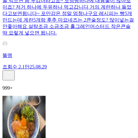
을 먹으면 좀 무겁더라고요~ 모닝빵하나에 내용물이 많아보
이죠? 저거 하나에 두유하나 먹고갑니다 거의 계란하나 들었
다고보면됩니다~ 포만감은 정말 엄청나구요 레시피는 빵5개
만드는데 계란5개랑 후추 마요네즈는 2큰술정도? 많이넣는걸
안좋아해요 설탕조금 소금조금 홀그레인머스터드 작은큰술
딱 요렇게 넣으면 됩니다.
똘맹
조회수
2.1만
25.08.29
999+