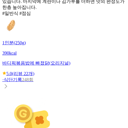
있습니다. 마지막에 계란이나 김가루를 더하면 맛의 완성도가
한층 높아집니다.
#일반식 #점심
1인분(250g)
390kcal
바디픽
볶음밥에 빠졌닭(오리지널)
5.0
(리뷰
22
개)
·
식단기록
248회