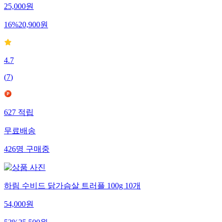
25,000
원
16
%
20,900
원
4.7
(
7
)
627
적립
무료배송
426
명
구매중
하림 수비드 닭가슴살 트러플 100g 10개
54,000
원