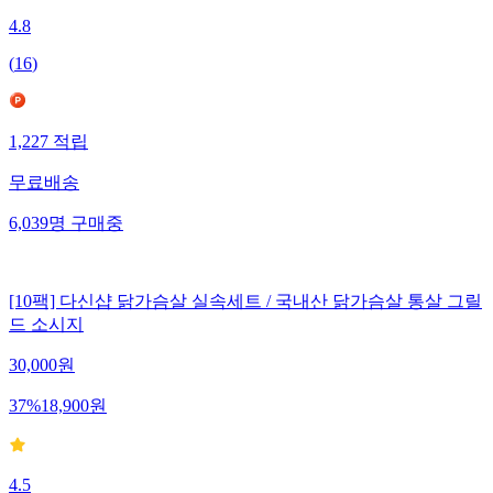
4.8
(
16
)
1,227
적립
무료배송
6,039
명
구매중
[10팩] 다신샵 닭가슴살 실속세트 / 국내산 닭가슴살 통살 그릴
드 소시지
30,000
원
37
%
18,900
원
4.5