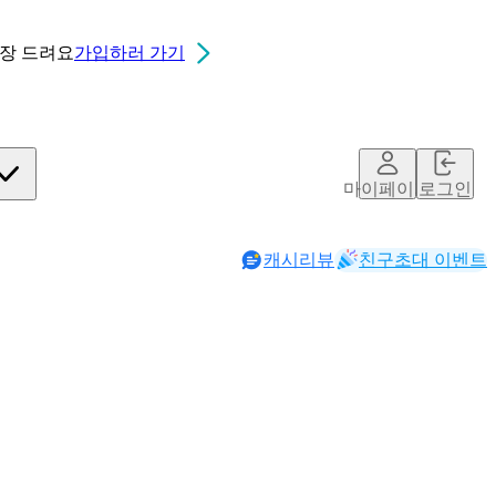
0장
드려요
가입하러 가기
마이페이지
로그인
캐시리뷰
친구초대 이벤트