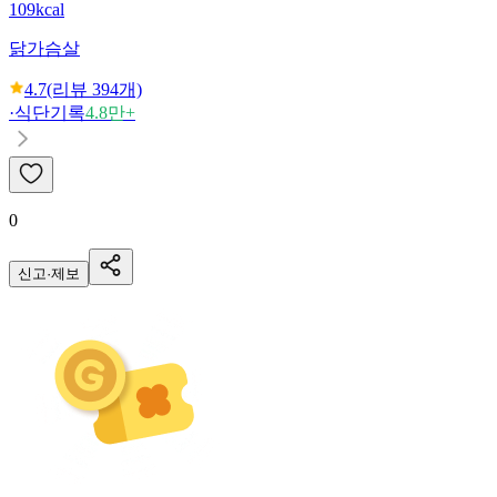
109kcal
닭가슴살
4.7
(리뷰
394
개)
·
식단기록
4.8만+
0
신고·제보