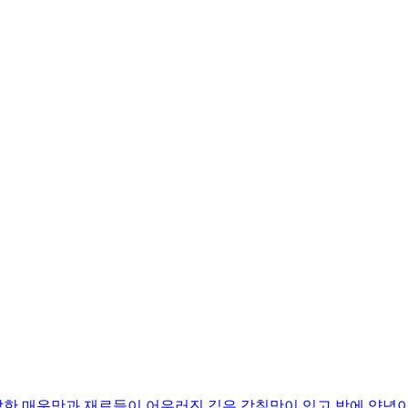
한 매운맛과 재료들이 어우러진 깊은 감칠맛이 있고 밥에 양념이