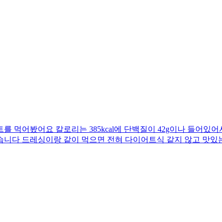
 먹어봤어요 칼로리는 385kcal에 단백질이 42g이나 들어있어
습니다 드레싱이랑 같이 먹으면 전혀 다이어트식 같지 않고 맛있