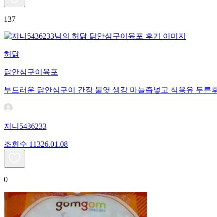
137
허닭
닭안심구이육포
부드러운 닭안심구이 간장 물엿 생강 마늘즙넣고 식용유 두른
지니5436233
조회수
113
26.01.08
0