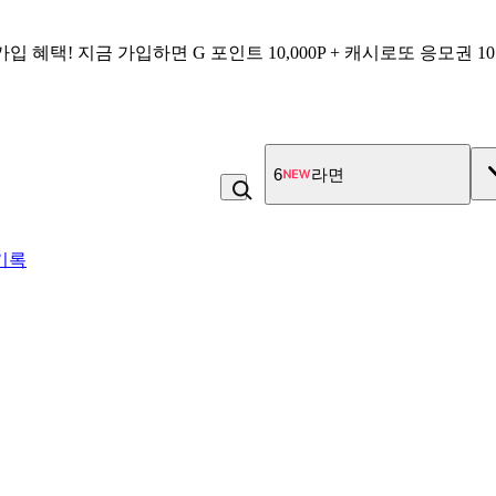
가입 혜택!
지금 가입하면
G 포인트 10,000P + 캐시로또 응모권 1
7
고100 촉촉 고구마 스틱
기록