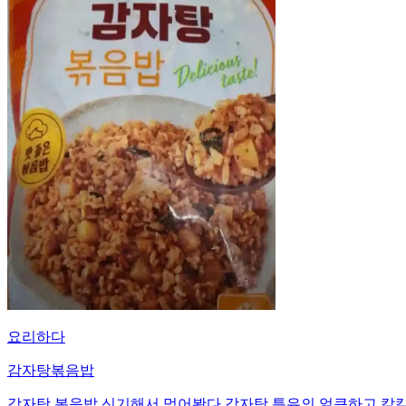
요리하다
감자탕볶음밥
감자탕 볶음밥 신기해서 먹어봤다 감자탕 특유의 얼큰하고 칼칼