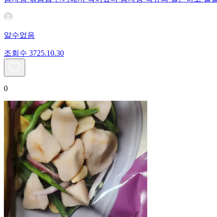
알수없음
조회수
37
25.10.30
0