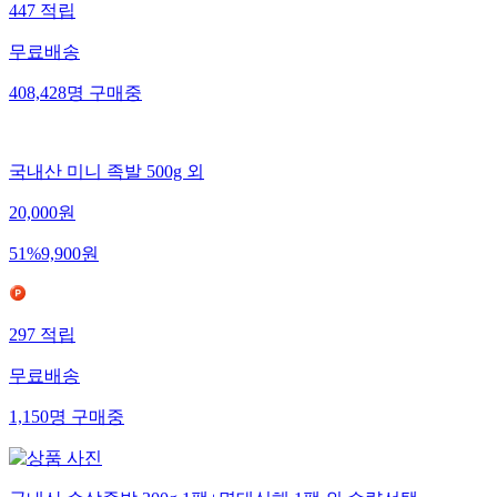
447
적립
무료배송
408,428
명
구매중
국내산 미니 족발 500g 외
20,000
원
51
%
9,900
원
297
적립
무료배송
1,150
명
구매중