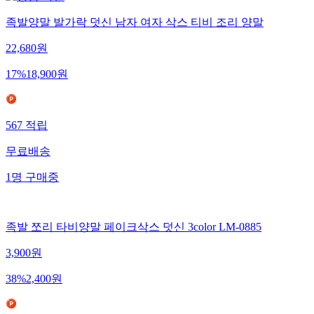
족발양말 발가락 덧신 남자 여자 삭스 티비 조리 양말
22,680
원
17
%
18,900
원
567
적립
무료배송
1
명
구매중
족발 쪼리 타비양말 페이크삭스 덧신 3color LM-0885
3,900
원
38
%
2,400
원