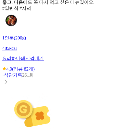
좋고, 다음에도 꼭 다시 먹고 싶은 메뉴였어요.
#일반식 #저녁
1인분(200g)
485kcal
요리하다
돼지껍데기
4.9
(리뷰
82
개)
·
식단기록
261회