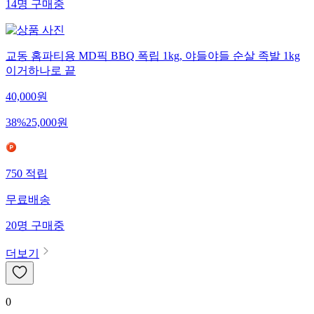
14
명
구매중
교동 홈파티용 MD픽 BBQ 폭립 1kg, 야들야들 순살 족발 1kg
이거하나로 끝
40,000
원
38
%
25,000
원
750
적립
무료배송
20
명
구매중
더보기
0