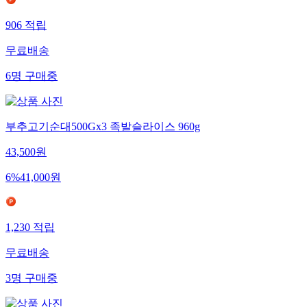
906
적립
무료배송
6
명
구매중
부추고기순대500Gx3 족발슬라이스 960g
43,500
원
6
%
41,000
원
1,230
적립
무료배송
3
명
구매중