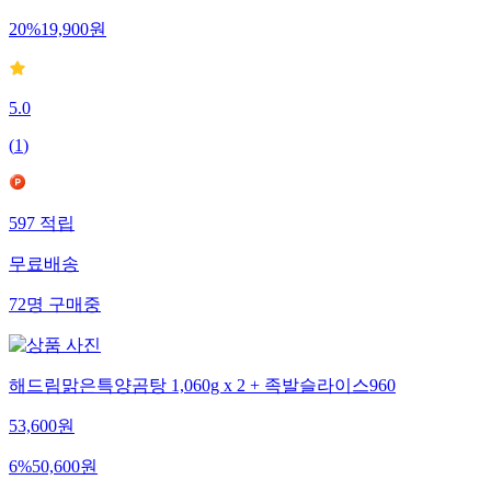
20
%
19,900
원
5.0
(
1
)
597
적립
무료배송
72
명
구매중
해드림맑은특양곰탕 1,060g x 2 + 족발슬라이스960
53,600
원
6
%
50,600
원