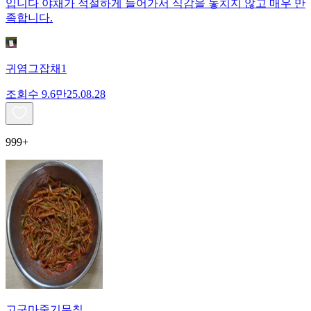
입니다 야채가 적절하게 들어가서 식감을 놓치지 않고 매우 만
족합니다.
귀염그잡채1
조회수
9.6만
25.08.28
999+
고구마줄기무침