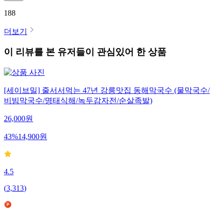
188
더보기
이 리뷰를 본 유저들이 관심있어 한 상품
[세이브밀] 줄서서먹는 47년 강릉맛집 동해막국수 (물막국수/
비빔막국수/명태식해/녹두감자전/순살족발)
26,000
원
43
%
14,900
원
4.5
(
3,313
)