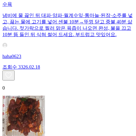
수육
냄비에 물 끓인 뒤 대파·양파·월계수잎·통마늘·된장·소주를 넣
고, 끓는 물에 고기를 넣어 센불 10분→뚜껑 닫고 중불 40분 삶
습니다. 젓가락으로 찔러 맑은 육즙이 나오면 완성, 불을 끄고
10분 뜸 들인 뒤 식혀 썰어 드세요. 부드럽고 맛있어요.
haha0623
조회수
33
26.02.18
0