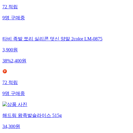
72
적립
9
명
구매중
타비 족발 쪼리 실리콘 덧신 양말 2color LM-0875
3,900
원
38
%
2,400
원
72
적립
9
명
구매중
해드림 왕족발슬라이스 515g
34,300
원