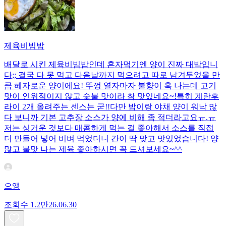
제육비빔밥
배달로 시킨 제육비빔밥인데 혼자먹기엔 양이 진짜 대박입니
다;; 결국 다 못 먹고 다음날까지 먹으려고 따로 남겨두었을 만
큼 혜자로운 양이에요! 뚜껑 열자마자 불향이 훅 나는데 고기
맛이 인위적이지 않고 숯불 맛이라 참 맛있네요~!특히 계란후
라이 2개 올려주는 센스는 굳!! ​다만 밥이랑 야채 양이 워낙 많
다 보니까 기본 고추장 소스가 양에 비해 좀 적더라고요ㅠ.ㅠ
저는 싱거운 것보다 매콤하게 먹는 걸 좋아해서 소스를 직접
더 만들어 넣어 비벼 먹었더니 간이 딱 맞고 맛있었습니다! 양
많고 불맛 나는 제육 좋아하시면 꼭 드셔보세요~^^
으앵
조회수
1.2만
26.06.30