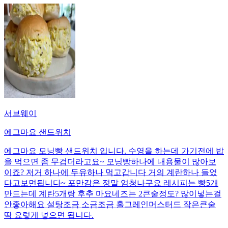
서브웨이
에그마요 샌드위치
에그마요 모닝빵 샌드위치 입니다. 수영을 하는데 가기전에 밥
을 먹으면 좀 무겁더라고요~ 모닝빵하나에 내용물이 많아보
이죠? 저거 하나에 두유하나 먹고갑니다 거의 계란하나 들었
다고보면됩니다~ 포만감은 정말 엄청나구요 레시피는 빵5개
만드는데 계란5개랑 후추 마요네즈는 2큰술정도? 많이넣는걸
안좋아해요 설탕조금 소금조금 홀그레인머스터드 작은큰술
딱 요렇게 넣으면 됩니다.