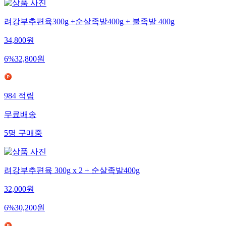
려강부추편육300g +순살족발400g + 불족발 400g
34,800
원
6
%
32,800
원
984
적립
무료배송
5
명
구매중
려강부추편육 300g x 2 + 순살족발400g
32,000
원
6
%
30,200
원