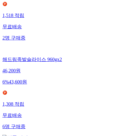
1,518
적립
무료배송
2
명
구매중
해드림족발슬라이스 960gx2
46,200
원
6
%
43,600
원
1,308
적립
무료배송
6
명
구매중