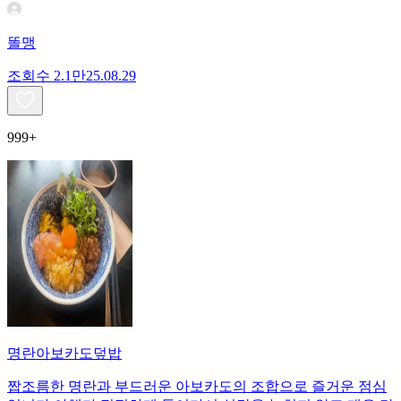
똘맹
조회수
2.1만
25.08.29
999+
명란아보카도덮밥
짭조름한 명란과 부드러운 아보카도의 조합으로 즐거운 점심