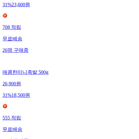
31
%
23,600
원
708
적립
무료배송
26
명
구매중
매콤한미니족발 500g
26,900
원
31
%
18,500
원
555
적립
무료배송