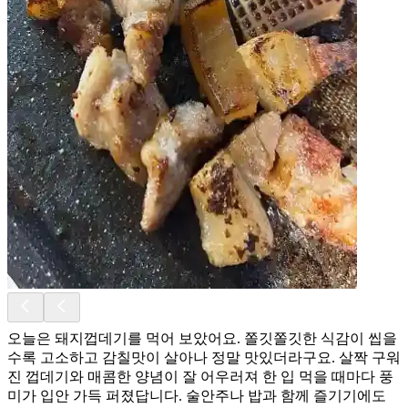
오늘은 돼지껍데기를 먹어 보았어요. 쫄깃쫄깃한 식감이 씹을
수록 고소하고 감칠맛이 살아나 정말 맛있더라구요. 살짝 구워
진 껍데기와 매콤한 양념이 잘 어우러져 한 입 먹을 때마다 풍
미가 입안 가득 퍼졌답니다. 술안주나 밥과 함께 즐기기에도