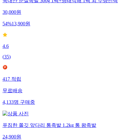
국내산 순살족발 300g 1팩+명태식해 1팩 외 수량선택
30,000
원
54
%
13,900
원
4.6
(
35
)
417
적립
무료배송
4,133
명
구매중
푸짐한 쫄깃 앞다리 통족발 1.2kg 통 왕족발
24,900
원