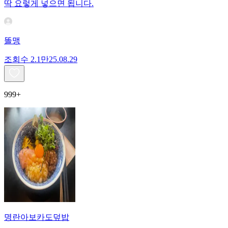
딱 요렇게 넣으면 됩니다.
똘맹
조회수
2.1만
25.08.29
999+
명란아보카도덮밥