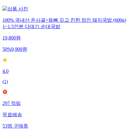
100% 국내산 돈사골+등뼈 깊고 진한 장인 돼지국밥 (600g)
1~1.5인분 다데기 순대국밥
19,800
원
50
%
9,900
원
4.0
(
1
)
297
적립
무료배송
53
명
구매중