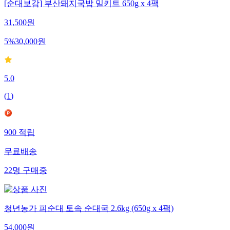
[순대보감] 부산돼지국밥 밀키트 650g x 4팩
31,500
원
5
%
30,000
원
5.0
(
1
)
900
적립
무료배송
22
명
구매중
청년농가 피순대 토속 순대국 2.6kg (650g x 4팩)
54,000
원