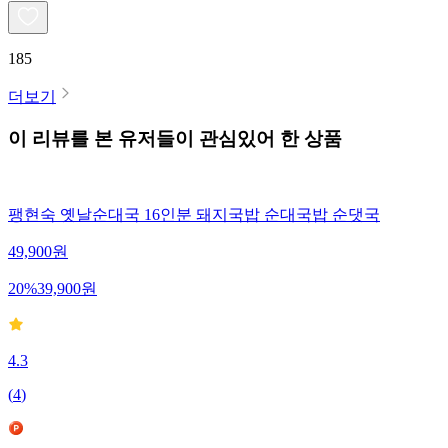
185
더보기
이 리뷰를 본 유저들이 관심있어 한 상품
팽현숙 옛날순대국 16인분 돼지국밥 순대국밥 순댓국
49,900
원
20
%
39,900
원
4.3
(
4
)