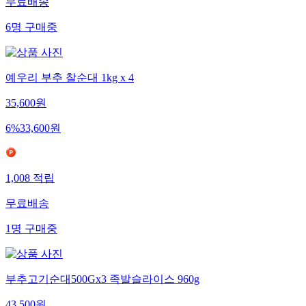
무료배송
6
명
구매중
예우리 부추 찰순대 1kg x 4
35,600
원
6
%
33,600
원
1,008
적립
무료배송
1
명
구매중
부추고기순대500Gx3 족발슬라이스 960g