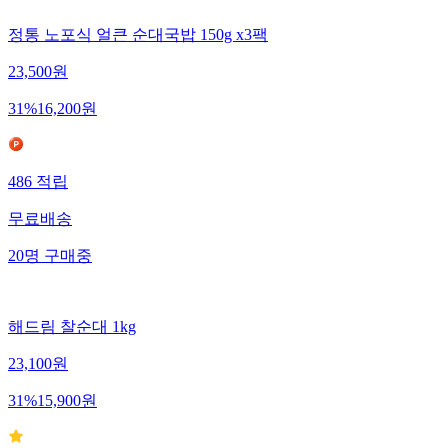
정통 노포식 얼큰 순대국밥 150g x3팩
23,500
원
31
%
16,200
원
486
적립
무료배송
20
명
구매중
해드림 찰순대 1kg
23,100
원
31
%
15,900
원