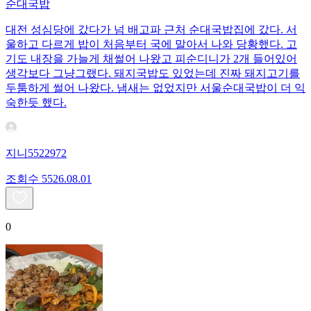
순대국밥
대전 성심당에 갔다가 넘 배고파 근처 순대국밥집에 갔다. 서
울하고 다르게 밥이 처음부터 국에 말아서 나와 당황했다. 고
기도 내장을 가늘게 채썰어 나왔고 피순디니가 2개 들어있어
생각보다 그냥그랬다. 돼지국밥도 있었는데 진짜 돼지고기를
두툼하게 썰어 나왔다. 냄새는 없었지만 서울순대국밥이 더 익
숙한듯 했다.
지니5522972
조회수
55
26.08.01
0