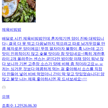
제육비빔밥
배달로 시킨 제육비빔밥인데 혼자먹기엔 양이 진짜 대박입니
다;; 결국 다 못 먹고 다음날까지 먹으려고 따로 남겨두었을 만
큼 혜자로운 양이에요! 뚜껑 열자마자 불향이 훅 나는데 고기
맛이 인위적이지 않고 숯불 맛이라 참 맛있네요~!특히 계란후
라이 2개 올려주는 센스는 굳!! ​다만 밥이랑 야채 양이 워낙 많
다 보니까 기본 고추장 소스가 양에 비해 좀 적더라고요ㅠ.ㅠ
저는 싱거운 것보다 매콤하게 먹는 걸 좋아해서 소스를 직접
더 만들어 넣어 비벼 먹었더니 간이 딱 맞고 맛있었습니다! 양
많고 불맛 나는 제육 좋아하시면 꼭 드셔보세요~^^
으앵
조회수
1.2만
26.06.30