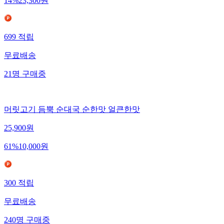
14
%
23,300
원
699
적립
무료배송
21
명
구매중
머릿고기 듬뿍 순대국 순한맛 얼큰한맛
25,900
원
61
%
10,000
원
300
적립
무료배송
240
명
구매중