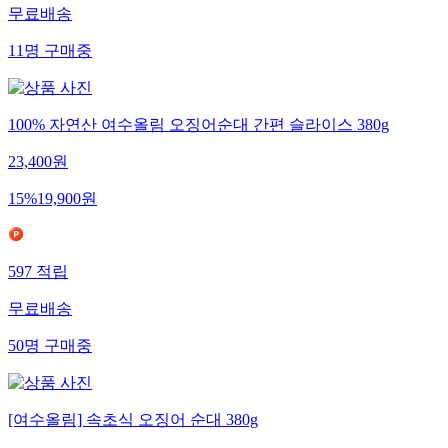
무료배송
11
명
구매중
100% 자연산 여수올림 오징어순대 간편 슬라이스 380g
23,400
원
15
%
19,900
원
597
적립
무료배송
50
명
구매중
[여수올림] 속초식 오징어 순대 380g