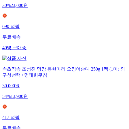
30
%
23,000
원
690
적립
무료배송
40
명
구매중
속초직송 조성진 명장 통한마리 오징어순대 250g 1팩 (1미) 외
구성선택 / 명태회무침
30,000
원
54
%
13,900
원
417
적립
무료배송