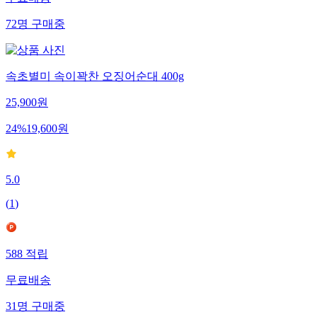
72
명
구매중
속초별미 속이꽉찬 오징어순대 400g
25,900
원
24
%
19,600
원
5.0
(
1
)
588
적립
무료배송
31
명
구매중