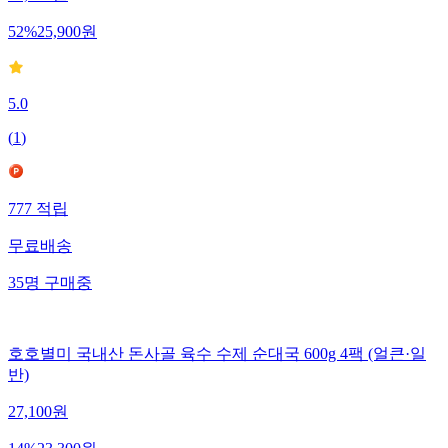
52
%
25,900
원
5.0
(
1
)
777
적립
무료배송
35
명
구매중
호호별미 국내산 돈사골 육수 수제 순대국 600g 4팩 (얼큰·일
반)
27,100
원