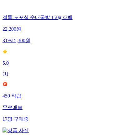
정통 노포식 순대국밥 150g x3팩
22,200
원
31
%
15,300
원
5.0
(
1
)
459
적립
무료배송
17
명
구매중