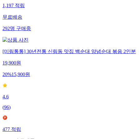
1,197
적립
무료배송
292
명
구매중
[미림통통] 30년전통 신림동 맛집 백순대 양념순대 볶음 2인분
19,900
원
20
%
15,900
원
4.6
(
96
)
477
적립