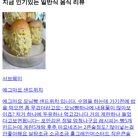
지금 인기있는
일반식
음식 리뷰
서브웨이
에그마요 샌드위치
에그마요 모닝빵 샌드위치 입니다. 수영을 하는데 가기전에 밥
을 먹으면 좀 무겁더라고요~ 모닝빵하나에 내용물이 많아보
이죠? 저거 하나에 두유하나 먹고갑니다 거의 계란하나 들었
다고보면됩니다~ 포만감은 정말 엄청나구요 레시피는 빵5개
만드는데 계란5개랑 후추 마요네즈는 2큰술정도? 많이넣는걸
안좋아해요 설탕조금 소금조금 홀그레인머스터드 작은큰술