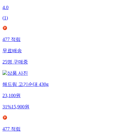
4.0
(
1
)
477
적립
무료배송
25
명
구매중
해드림 고기순대 430g
23,100
원
31
%
15,900
원
477
적립