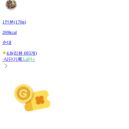
1인분(170g)
269kcal
순대
4.8
(리뷰
693
개)
·
식단기록
3.4만+