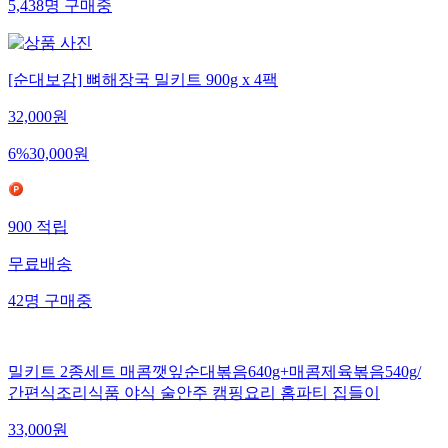
5,438
명
구매중
[순대보감] 뼈해장국 밀키트 900g x 4팩
32,000
원
6
%
30,000
원
900
적립
무료배송
42
명
구매중
밀키트 2종세트 매콤깻잎순대볶음640g+매콤제육볶음540g/
간편식조리식품 야식 술안주 캠핑요리 홈파티 집들이
33,000
원