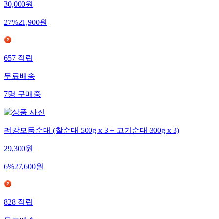
30,000
원
27
%
21,900
원
657
적립
무료배송
7
명
구매중
려강모둠순대 (찰순대 500g x 3 + 고기순대 300g x 3)
29,300
원
6
%
27,600
원
828
적립