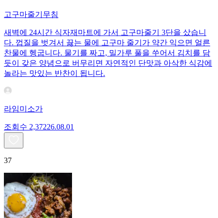
고구마줄기무침
새벽에 24시간 식자재마트에 가서 고구마줄기 3단을 샀습니
다. 껍질을 벗겨서 끓는 물에 고구마 줄기가 약간 익으면 얼른
찬물에 헹굽니다. 물기를 짜고, 밀가루 풀을 쑤어서 김치를 담
듯이 갖은 양념으로 버무리면 자연적인 단맛과 아삭한 식감에
놀라는 맛있는 반찬이 됩니다.
라임미소가
조회수
2,372
26.08.01
37