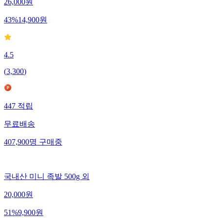
26,000
원
43
%
14,900
원
4.5
(
3,300
)
447
적립
무료배송
407,900
명
구매중
국내산 미니 족발 500g 외
20,000
원
51
%
9,900
원