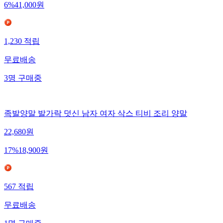
6
%
41,000
원
1,230
적립
무료배송
3
명
구매중
족발양말 발가락 덧신 남자 여자 삭스 티비 조리 양말
22,680
원
17
%
18,900
원
567
적립
무료배송