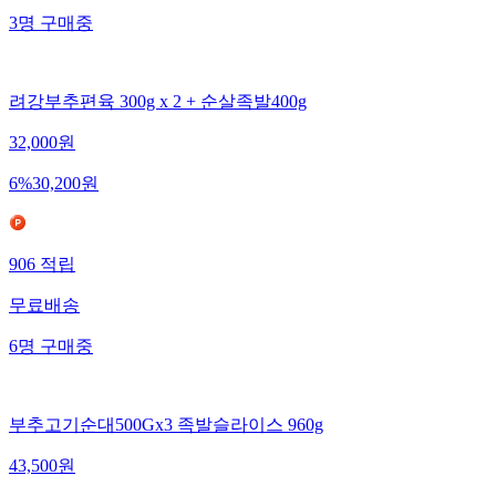
3
명
구매중
려강부추편육 300g x 2 + 순살족발400g
32,000
원
6
%
30,200
원
906
적립
무료배송
6
명
구매중
부추고기순대500Gx3 족발슬라이스 960g
43,500
원