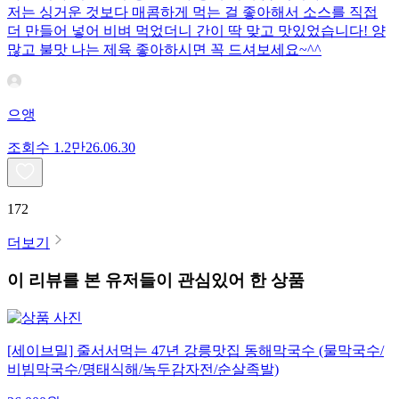
저는 싱거운 것보다 매콤하게 먹는 걸 좋아해서 소스를 직접
더 만들어 넣어 비벼 먹었더니 간이 딱 맞고 맛있었습니다! 양
많고 불맛 나는 제육 좋아하시면 꼭 드셔보세요~^^
으앵
조회수
1.2만
26.06.30
172
더보기
이 리뷰를 본 유저들이 관심있어 한 상품
[세이브밀] 줄서서먹는 47년 강릉맛집 동해막국수 (물막국수/
비빔막국수/명태식해/녹두감자전/순살족발)