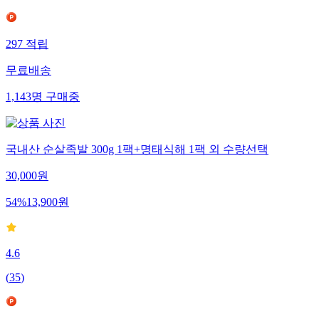
297
적립
무료배송
1,143
명
구매중
국내산 순살족발 300g 1팩+명태식해 1팩 외 수량선택
30,000
원
54
%
13,900
원
4.6
(
35
)