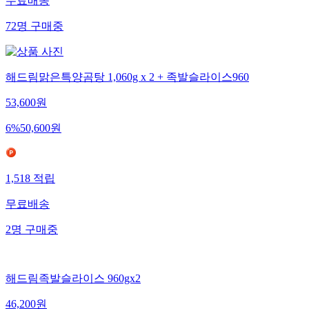
무료배송
72
명
구매중
해드림맑은특양곰탕 1,060g x 2 + 족발슬라이스960
53,600
원
6
%
50,600
원
1,518
적립
무료배송
2
명
구매중
해드림족발슬라이스 960gx2
46,200
원