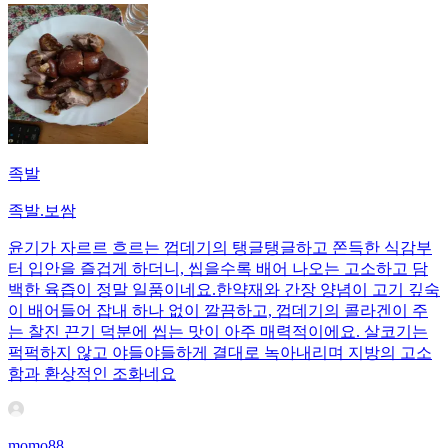
족발
족발.보쌈
윤기가 자르르 흐르는 껍데기의 탱글탱글하고 쫀득한 식감부
터 입안을 즐겁게 하더니, 씹을수록 배어 나오는 고소하고 담
백한 육즙이 정말 일품이네요. ​한약재와 간장 양념이 고기 깊숙
이 배어들어 잡내 하나 없이 깔끔하고, 껍데기의 콜라겐이 주
는 찰진 끈기 덕분에 씹는 맛이 아주 매력적이에요. 살코기는
퍽퍽하지 않고 야들야들하게 결대로 녹아내리며 지방의 고소
함과 환상적인 조화네요
momo88