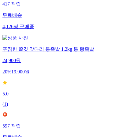
417
적립
무료배송
4,126
명
구매중
푸짐한 쫄깃 앞다리 통족발 1.2kg 통 왕족발
24,900
원
20
%
19,900
원
5.0
(
1
)
597
적립