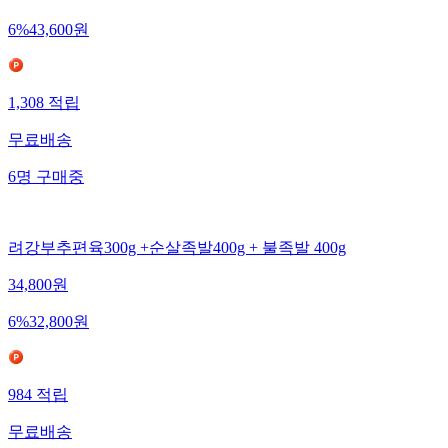
6
%
43,600
원
1,308
적립
무료배송
6
명
구매중
려강부추편육300g +순살족발400g + 불족발 400g
34,800
원
6
%
32,800
원
984
적립
무료배송