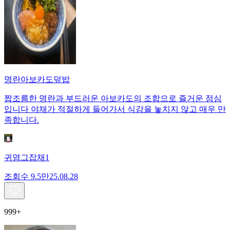
명란아보카도덮밥
짭조름한 명란과 부드러운 아보카도의 조합으로 즐거운 점심
입니다 야채가 적절하게 들어가서 식감을 놓치지 않고 매우 만
족합니다.
귀염그잡채1
조회수
9.5만
25.08.28
999+