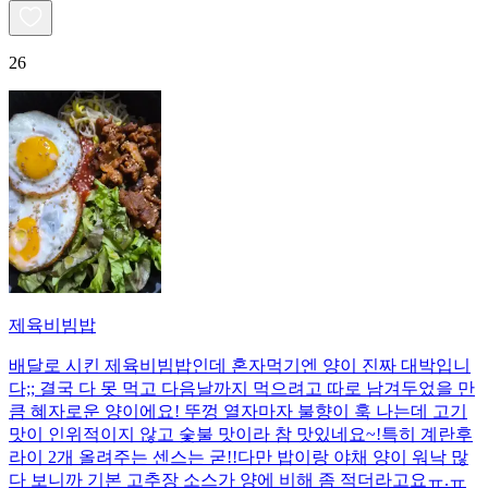
26
제육비빔밥
배달로 시킨 제육비빔밥인데 혼자먹기엔 양이 진짜 대박입니
다;; 결국 다 못 먹고 다음날까지 먹으려고 따로 남겨두었을 만
큼 혜자로운 양이에요! 뚜껑 열자마자 불향이 훅 나는데 고기
맛이 인위적이지 않고 숯불 맛이라 참 맛있네요~!특히 계란후
라이 2개 올려주는 센스는 굳!! ​다만 밥이랑 야채 양이 워낙 많
다 보니까 기본 고추장 소스가 양에 비해 좀 적더라고요ㅠ.ㅠ