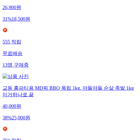
26,900
원
31
%
18,500
원
555
적립
무료배송
13
명
구매중
교동 홈파티용 MD픽 BBQ 폭립 1kg, 야들야들 순살 족발 1kg
이거하나로 끝
40,000
원
38
%
25,000
원