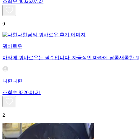
조회수
483
26.07.27
9
꿔바로우
마라에 꿔바로우는 필수입니다. 자극적인 마라에 달콤새콤한 
나현나현
조회수
83
26.01.21
2