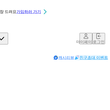
0장
드려요
가입하러 가기
칮ㄷ
마이페이지
로그인
캐시리뷰
친구초대 이벤트