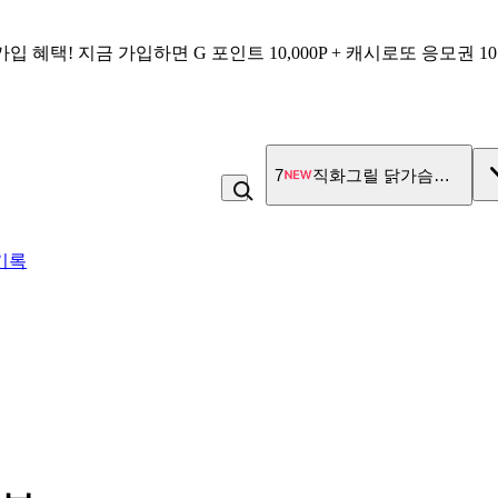
가입 혜택!
지금 가입하면
G 포인트 10,000P + 캐시로또 응모권 1
7
직화그릴 닭가슴살 큐브 
기록