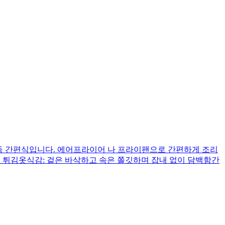
동 간편식입니다. 에어프라이어 나 프라이팬으로 간편하게 조리
분 튀김옷식감: 겉은 바삭하고 속은 쫄깃하며 잡내 없이 담백함간