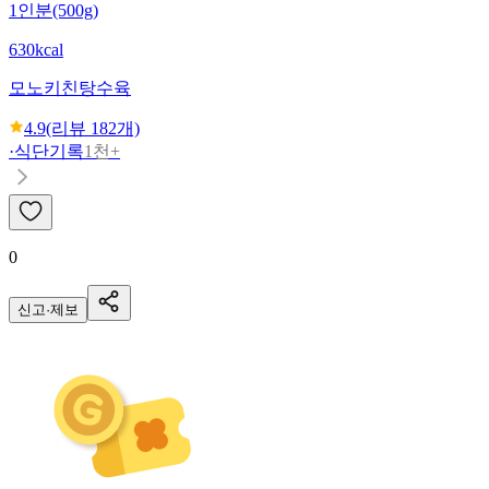
1인분(500g)
630kcal
모노키친
탕수육
4.9
(리뷰
182
개)
·
식단기록
1천+
0
신고·제보