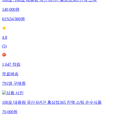
100포+100포 대용량 국산 6년근 홍삼정365 진액 스틱
140,000
원
61
%
54,900
원
4.8
(
5
)
1,647
적립
무료배송
791
명
구매중
100포 대용량 국산 6년근 홍삼정365 진액 스틱 순수식품
70,000
원