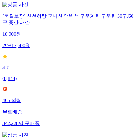
[품질보장] 신선하랑 국내산 맥반석 구운계란 구운란 30구/60
구 중란 대란
18,900
원
29
%
13,500
원
4.7
(
8,844
)
405
적립
무료배송
342,228
명
구매중