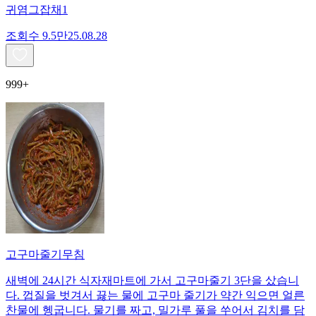
귀염그잡채1
조회수
9.5만
25.08.28
999+
고구마줄기무침
새벽에 24시간 식자재마트에 가서 고구마줄기 3단을 샀습니
다. 껍질을 벗겨서 끓는 물에 고구마 줄기가 약간 익으면 얼른
찬물에 헹굽니다. 물기를 짜고, 밀가루 풀을 쑤어서 김치를 담