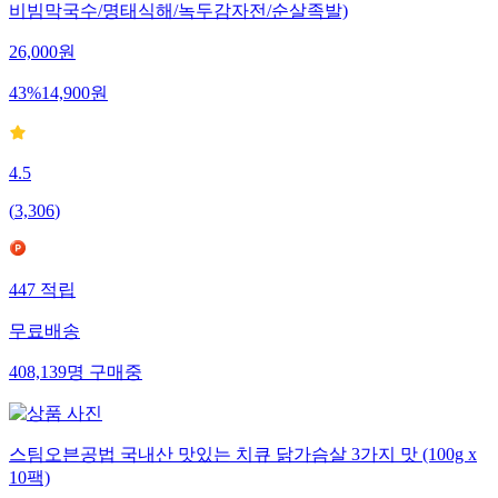
비빔막국수/명태식해/녹두감자전/순살족발)
26,000
원
43
%
14,900
원
4.5
(
3,306
)
447
적립
무료배송
408,139
명
구매중
스팀오븐공법 국내산 맛있는 치큐 닭가슴살 3가지 맛 (100g x
10팩)