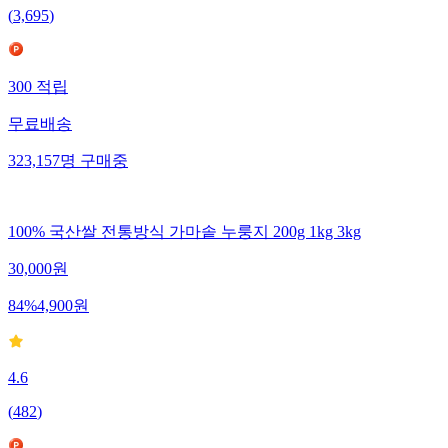
(
3,695
)
300
적립
무료배송
323,157
명
구매중
100% 국산쌀 전통방식 가마솥 누룽지 200g 1kg 3kg
30,000
원
84
%
4,900
원
4.6
(
482
)