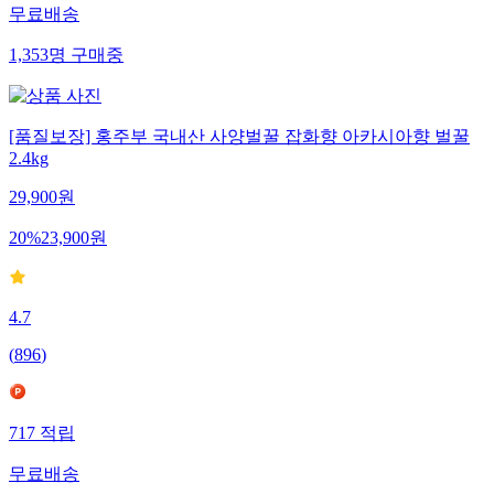
무료배송
1,353
명
구매중
[품질보장] 홍주부 국내산 사양벌꿀 잡화향 아카시아향 벌꿀
2.4kg
29,900
원
20
%
23,900
원
4.7
(
896
)
717
적립
무료배송