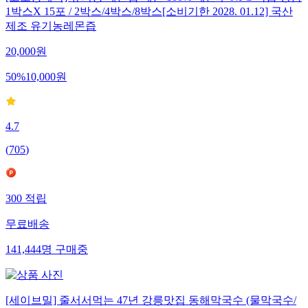
1박스X 15포 / 2박스/4박스/8박스[소비기한 2028. 01.12] 국산
제조 유기농레몬즙
20,000
원
50
%
10,000
원
4.7
(
705
)
300
적립
무료배송
141,444
명
구매중
[세이브밀] 줄서서먹는 47년 강릉맛집 동해막국수 (물막국수/