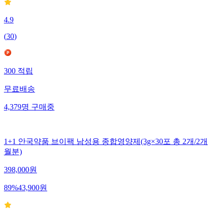
4.9
(
30
)
300
적립
무료배송
4,379
명
구매중
1+1 안국약품 브이팩 남성용 종합영양제(3g×30포 총 2개/2개
월분)
398,000
원
89
%
43,900
원