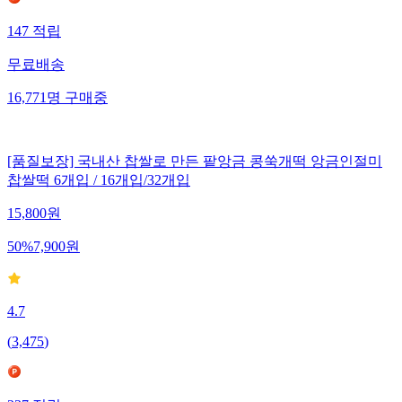
147
적립
무료배송
16,771
명
구매중
[품질보장] 국내산 찹쌀로 만든 팥앙금 콩쑥개떡 앙금인절미
찹쌀떡 6개입 / 16개입/32개입
15,800
원
50
%
7,900
원
4.7
(
3,475
)