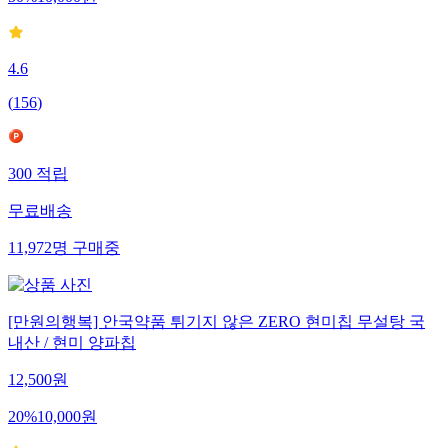
4.6
(
156
)
300
적립
무료배송
11,972
명
구매중
[만원의행복] 안국약품 튀기지 않은 ZERO 현미칩 무설탕 국
내산 / 현미 양파칩
12,500
원
20
%
10,000
원