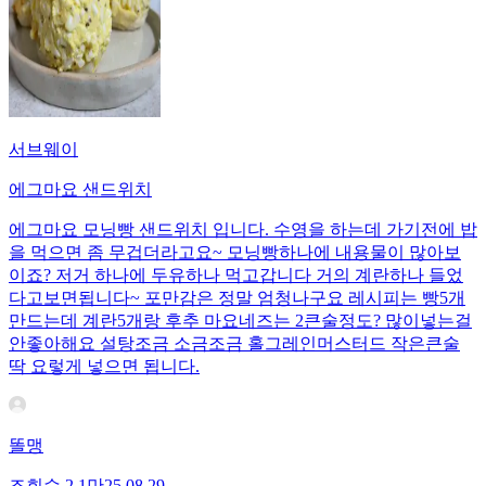
서브웨이
에그마요 샌드위치
에그마요 모닝빵 샌드위치 입니다. 수영을 하는데 가기전에 밥
을 먹으면 좀 무겁더라고요~ 모닝빵하나에 내용물이 많아보
이죠? 저거 하나에 두유하나 먹고갑니다 거의 계란하나 들었
다고보면됩니다~ 포만감은 정말 엄청나구요 레시피는 빵5개
만드는데 계란5개랑 후추 마요네즈는 2큰술정도? 많이넣는걸
안좋아해요 설탕조금 소금조금 홀그레인머스터드 작은큰술
딱 요렇게 넣으면 됩니다.
똘맹
조회수
2.1만
25.08.29