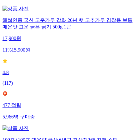
해썹인증 국산 고춧가루 강화 26년 햇 고추가루 김장용 보통
매운맛 고운 굵은 굵기 500g 1근
17,900
원
11
%
15,900
원
4.8
(
117
)
477
적립
5,966
명
구매중