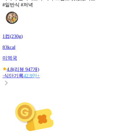
#일반식 #저녁
1컵(230g)
83kcal
미역국
4.8
(리뷰
947
개)
·
식단기록
42.9만+