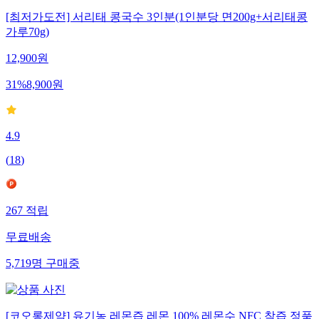
[최저가도전] 서리태 콩국수 3인분(1인분당 면200g+서리태콩
가루70g)
12,900
원
31
%
8,900
원
4.9
(
18
)
267
적립
무료배송
5,719
명
구매중
[코오롱제약] 유기농 레몬즙 레몬 100% 레몬수 NFC 착즙 정품