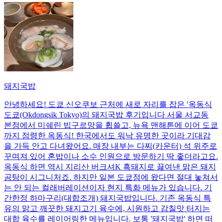
돼지국밥
안녕하세요! 도쿄 신오쿠보 근처에 새로 자리를 잡은 '옥동식
도쿄(Okdongsik Tokyo)의 돼지국밥 후기입니다 서울 서교동
본점에서 미쉐린 빕구르망을 휩쓸고, 뉴욕 맨해튼에 이어 도쿄
까지 점령한 옥동식! 한국에서도 워낙 유명한 곳이라 기대감
을 가득 안고 다녀왔어요. 매장 내부는 다찌(카운터) 석 위주로
꾸며져 있어 혼밥이나 소수 인원으로 방문하기 딱 좋더라고요.
옥동식 하면 역시 지리산 버크셔K 흑돼지로 끓여낸 맑은 돼지
곰탕이 시그니처죠. 하지만 일본 도쿄점에 왔다면 절대 놓쳐서
는 안 되는 컬래버레이션이자 현지 특화 메뉴가 있습니다. 기
간한정 하마구리(대합조개) 돼지국밥입니다. 기존 옥동식 특
유의 맑고 깨끗한 돼지고기 육수에, 시원하고 감칠맛 터지는
대합 육수를 레이어링한 메뉴입니다. 보통 '돼지국밥' 하면 떠