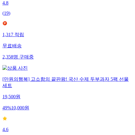
4.8
(
19
)
1,317
적립
무료배송
2,358
명
구매중
[만원의행복] 고소함의 끝판왕! 국산 수제 두부과자 5팩 선물
세트
19,500
원
49
%
10,000
원
4.6