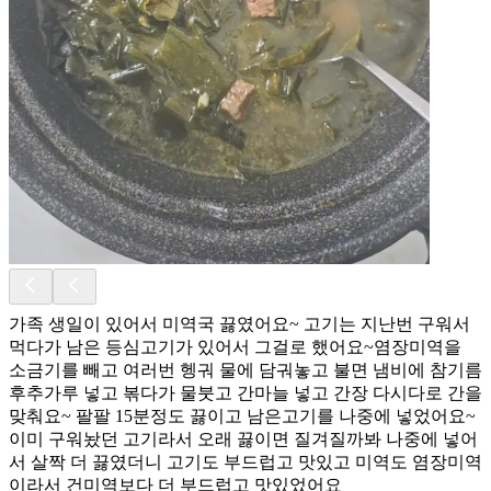
가족 생일이 있어서 미역국 끓였어요~ 고기는 지난번 구워서
먹다가 남은 등심고기가 있어서 그걸로 했어요~염장미역을
소금기를 빼고 여러번 헹궈 물에 담궈놓고 불면 냄비에 참기름
후추가루 넣고 볶다가 물붓고 간마늘 넣고 간장 다시다로 간을
맞춰요~ 팔팔 15분정도 끓이고 남은고기를 나중에 넣었어요~
이미 구워놨던 고기라서 오래 끓이면 질겨질까봐 나중에 넣어
서 살짝 더 끓였더니 고기도 부드럽고 맛있고 미역도 염장미역
이라서 건미역보다 더 부드럽고 맛있었어요