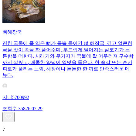
뼈해장국
진한 국물에 푹 익은 뼈가 듬뿍 들어간 뼈 해장국. 깊고 얼큰한
국물 맛이 속을 확 풀어주며, 부드럽게 떨어지는 살코기가 든
든함을 더한다. 시래기와 우거지가 국물에 잘 어우러져 구수함
까지 살렸고, 매콤한 양념이 입맛을 돋운다. 한 숟갈 뜨는 순간
피로가 풀리는 느낌, 해장이나 든든한 한 끼로 만족스러운 메
뉴다.
지니5700992
조회수
358
26.07.29
7