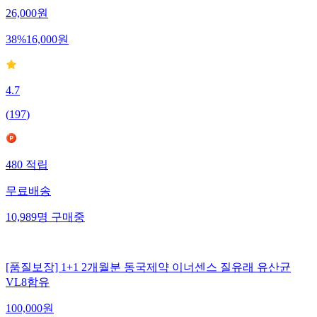
26,000
원
38
%
16,000
원
4.7
(
197
)
480
적립
무료배송
10,989
명
구매중
[품질보장] 1+1 2개월분 동국제약 이너센스 질유래 유산균
VL8함유
100,000
원