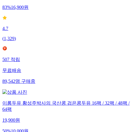
83
%
16,900
원
4.7
(
1,329
)
507
적립
무료배송
89,542
명
구매중
이롬두유 황성주박사의 국산콩 검은콩두유 16팩 / 32팩 / 48팩 /
64팩
19,900
원
50
%
10,000
원