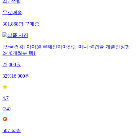
237
적립
무료배송
301,868
명
구매중
[안국건강] 아이원 루테인지아잔틴 미니 60캡슐 개별인정형
2/4/6개월분 택1
25,000
원
32
%
16,900
원
4.7
(
24
)
507
적립