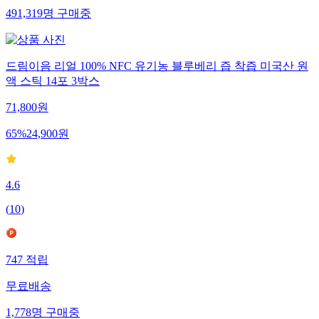
491,319
명
구매중
드림이음 리얼 100% NFC 유기농 블루베리 즙 착즙 미국산 원
액 스틱 14포 3박스
71,800
원
65
%
24,900
원
4.6
(
10
)
747
적립
무료배송
1,778
명
구매중