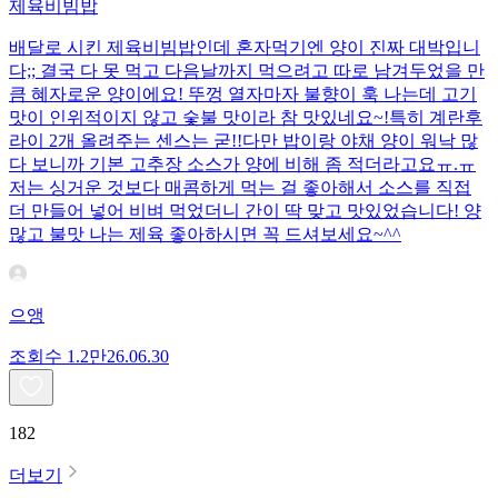
제육비빔밥
배달로 시킨 제육비빔밥인데 혼자먹기엔 양이 진짜 대박입니
다;; 결국 다 못 먹고 다음날까지 먹으려고 따로 남겨두었을 만
큼 혜자로운 양이에요! 뚜껑 열자마자 불향이 훅 나는데 고기
맛이 인위적이지 않고 숯불 맛이라 참 맛있네요~!특히 계란후
라이 2개 올려주는 센스는 굳!! ​다만 밥이랑 야채 양이 워낙 많
다 보니까 기본 고추장 소스가 양에 비해 좀 적더라고요ㅠ.ㅠ
저는 싱거운 것보다 매콤하게 먹는 걸 좋아해서 소스를 직접
더 만들어 넣어 비벼 먹었더니 간이 딱 맞고 맛있었습니다! 양
많고 불맛 나는 제육 좋아하시면 꼭 드셔보세요~^^
으앵
조회수
1.2만
26.06.30
182
더보기