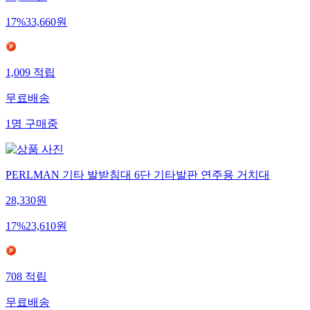
40,390
원
17
%
33,660
원
1,009
적립
무료배송
1
명
구매중
PERLMAN 기타 발받침대 6단 기타발판 연주용 거치대
28,330
원
17
%
23,610
원
708
적립
무료배송