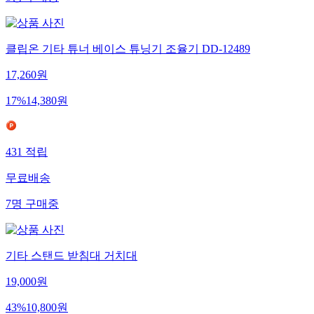
클립온 기타 튜너 베이스 튜닝기 조율기 DD-12489
17,260
원
17
%
14,380
원
431
적립
무료배송
7
명
구매중
기타 스탠드 받침대 거치대
19,000
원
43
%
10,800
원