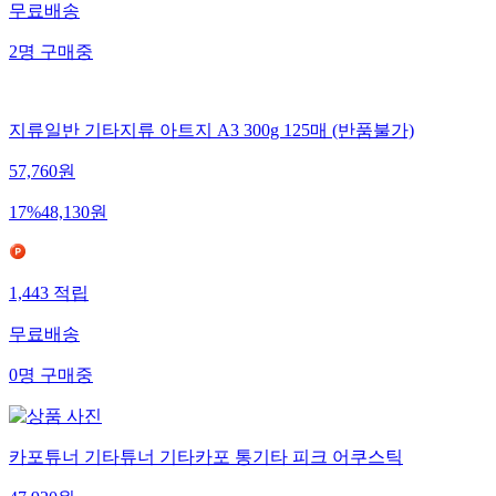
무료배송
2
명
구매중
지류일반 기타지류 아트지 A3 300g 125매 (반품불가)
57,760
원
17
%
48,130
원
1,443
적립
무료배송
0
명
구매중
카포튜너 기타튜너 기타카포 통기타 피크 어쿠스틱