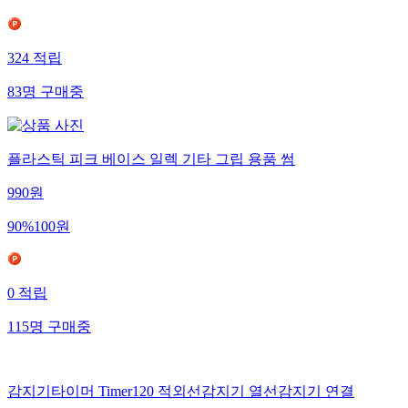
324
적립
83
명
구매중
플라스틱 피크 베이스 일렉 기타 그립 용품 썸
990
원
90
%
100
원
0
적립
115
명
구매중
감지기타이머 Timer120 적외선감지기 열선감지기 연결