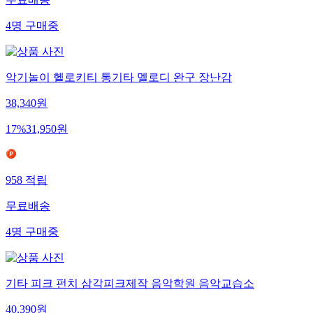
무료배송
4
명
구매중
악기놀이 헬로키티 통기타 멜로디 완구 장난감
38,340
원
17
%
31,950
원
958
적립
무료배송
4
명
구매중
기타 피크 펀치 삼각피크제작 음악학원 음악교습소