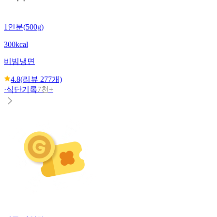
1인분(500g)
300kcal
비빔냉면
4.8
(리뷰
277
개)
·
식단기록
7천+