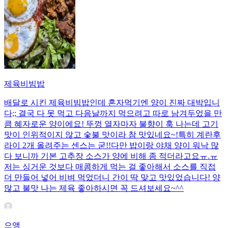
제육비빔밥
배달로 시킨 제육비빔밥인데 혼자먹기엔 양이 진짜 대박입니
다;; 결국 다 못 먹고 다음날까지 먹으려고 따로 남겨두었을 만
큼 혜자로운 양이에요! 뚜껑 열자마자 불향이 훅 나는데 고기
맛이 인위적이지 않고 숯불 맛이라 참 맛있네요~!특히 계란후
라이 2개 올려주는 센스는 굳!! ​다만 밥이랑 야채 양이 워낙 많
다 보니까 기본 고추장 소스가 양에 비해 좀 적더라고요ㅠ.ㅠ
저는 싱거운 것보다 매콤하게 먹는 걸 좋아해서 소스를 직접
더 만들어 넣어 비벼 먹었더니 간이 딱 맞고 맛있었습니다! 양
많고 불맛 나는 제육 좋아하시면 꼭 드셔보세요~^^
으앵