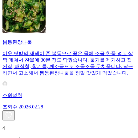
봄동된장나물
이웃 텃밭의 새댁이 준 봄동으로 끓은 물에 소금 한줌 넣고 살
짝 데쳐서 찬물에 30분 정도 담궜습니다. 물기를 제거하고 집
된장, 매실청, 참기름, 깨소금으로 조물조물 무쳐줍니다. 달근
하면서 고소해서 봄동된장나물을 정말 맛있게 먹었습니다.
소원성취
조회수
200
26.02.28
4