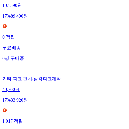
107,390
원
17
%
89,490
원
0
적립
무료배송
0
명
구매중
기타 피크 펀치/삼각피크제작
40,700
원
17
%
33,920
원
1,017
적립