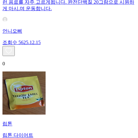
런 음료를 자주 고르게됩니다. 완전단백질 20그람으로 시원하
게 마시.며 운동합니다.
언니오삐
조회수
56
25.12.15
0
립톤
립톤 다이어트