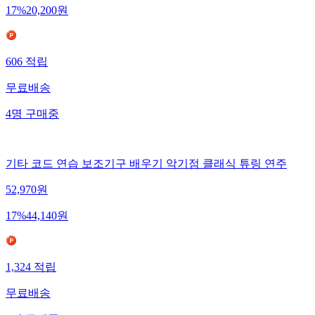
17
%
20,200
원
606
적립
무료배송
4
명
구매중
기타 코드 연습 보조기구 배우기 악기점 클래식 튜링 연주
52,970
원
17
%
44,140
원
1,324
적립
무료배송