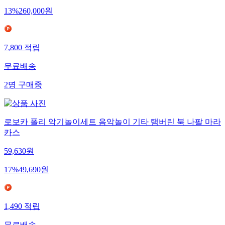
13
%
260,000
원
7,800
적립
무료배송
2
명
구매중
로보카 폴리 악기놀이세트 음악놀이 기타 탬버린 북 나팔 마라
카스
59,630
원
17
%
49,690
원
1,490
적립