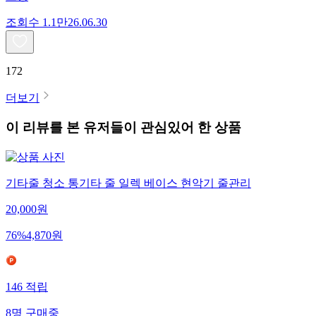
조회수
1.1만
26.06.30
172
더보기
이 리뷰를 본 유저들이 관심있어 한 상품
기타줄 청소 통기타 줄 일렉 베이스 현악기 줄관리
20,000
원
76
%
4,870
원
146
적립
8
명
구매중