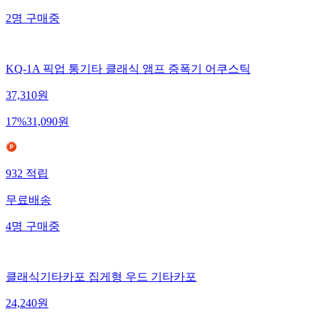
2
명
구매중
KQ-1A 픽업 통기타 클래식 앰프 증폭기 어쿠스틱
37,310
원
17
%
31,090
원
932
적립
무료배송
4
명
구매중
클래식기타카포 집게형 우드 기타카포
24,240
원