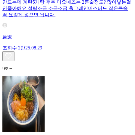
만드는데 계란5개랑 후추 마요네즈는 2큰술정도? 많이넣는걸
안좋아해요 설탕조금 소금조금 홀그레인머스터드 작은큰술
딱 요렇게 넣으면 됩니다.
똘맹
조회수
2만
25.08.29
999+