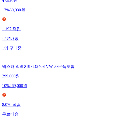
47,920
원
17
%
39,930
원
1,197
적립
무료배송
1
명
구매중
덱스터 일렉기타 D240S VW 사은품포함
299,000
원
10
%
269,000
원
8,070
적립