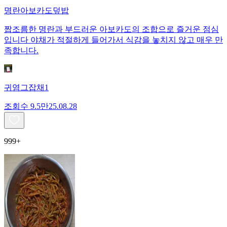
명란아보카도덮밥
짭조름한 명란과 부드러운 아보카도의 조합으로 즐거운 점심
입니다 야채가 적절하게 들어가서 식감을 놓치지 않고 매우 만
족합니다.
귀염그잡채1
조회수
9.5만
25.08.28
999+