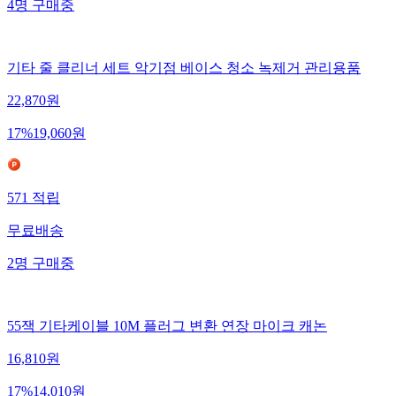
4
명
구매중
기타 줄 클리너 세트 악기점 베이스 청소 녹제거 관리용품
22,870
원
17
%
19,060
원
571
적립
무료배송
2
명
구매중
55잭 기타케이블 10M 플러그 변환 연장 마이크 캐논
16,810
원