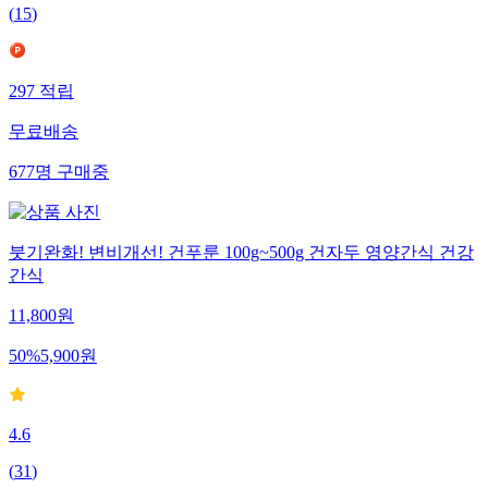
(
15
)
297
적립
무료배송
677
명
구매중
붓기완화! 변비개선! 건푸룬 100g~500g 건자두 영양간식 건강
간식
11,800
원
50
%
5,900
원
4.6
(
31
)