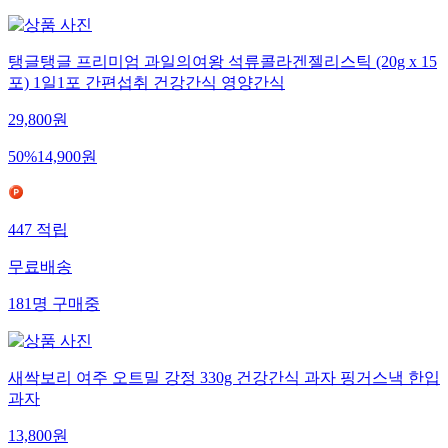
탱글탱글 프리미엄 과일의여왕 석류콜라겐젤리스틱 (20g x 15
포) 1일1포 간편섭취 건강간식 영양간식
29,800
원
50
%
14,900
원
447
적립
무료배송
181
명
구매중
새싹보리 여주 오트밀 강정 330g 건강간식 과자 핑거스낵 한입
과자
13,800
원