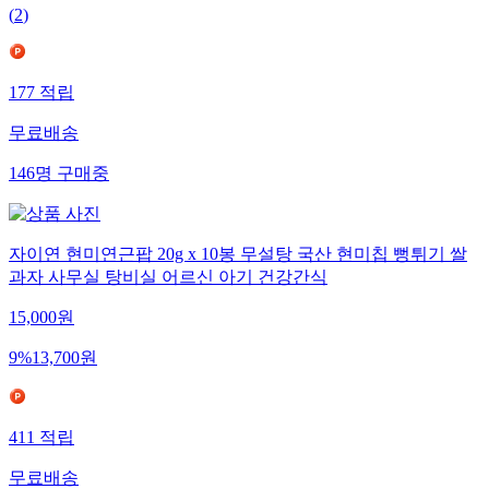
(
2
)
177
적립
무료배송
146
명
구매중
자이연 현미연근팝 20g x 10봉 무설탕 국산 현미칩 뻥튀기 쌀
과자 사무실 탕비실 어르신 아기 건강간식
15,000
원
9
%
13,700
원
411
적립
무료배송