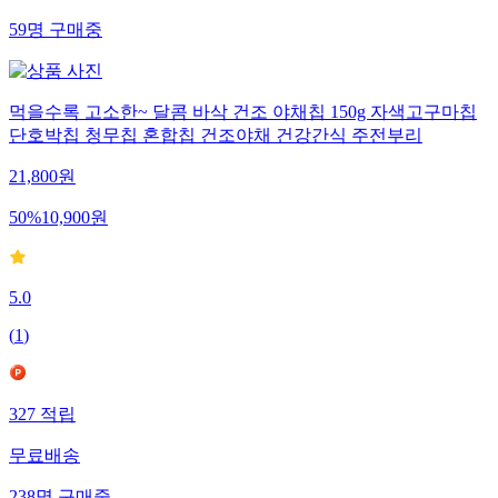
59
명
구매중
먹을수록 고소한~ 달콤 바삭 건조 야채칩 150g 자색고구마칩
단호박칩 청무칩 혼합칩 건조야채 건강간식 주전부리
21,800
원
50
%
10,900
원
5.0
(
1
)
327
적립
무료배송