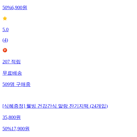
50
%
6,900
원
5.0
(
4
)
207
적립
무료배송
509
명
구매중
[식혜증정] 웰빙 건강간식 말랑 잔기지떡 (24개입)
35,800
원
50
%
17,900
원