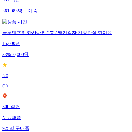
357
적립
361,083
명
구매중
글루텐프리 카사바칩 5봉 / 돼지감자 건강간식 현미유
15,000
원
33
%
10,000
원
5.0
(
1
)
300
적립
무료배송
925
명
구매중