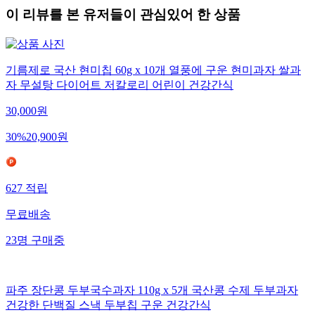
이 리뷰를 본 유저들이 관심있어 한 상품
기름제로 국산 현미칩 60g x 10개 열풍에 구운 현미과자 쌀과
자 무설탕 다이어트 저칼로리 어린이 건강간식
30,000
원
30
%
20,900
원
627
적립
무료배송
23
명
구매중
파주 장단콩 두부국수과자 110g x 5개 국산콩 수제 두부과자
건강한 단백질 스낵 두부칩 구운 건강간식