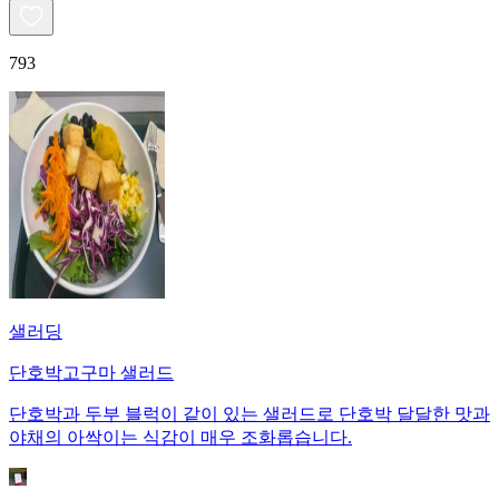
793
샐러딩
단호박고구마 샐러드
단호박과 두부 블럭이 같이 있는 샐러드로 단호박 달달한 맛과
야채의 아싹이는 식감이 매우 조화롭습니다.