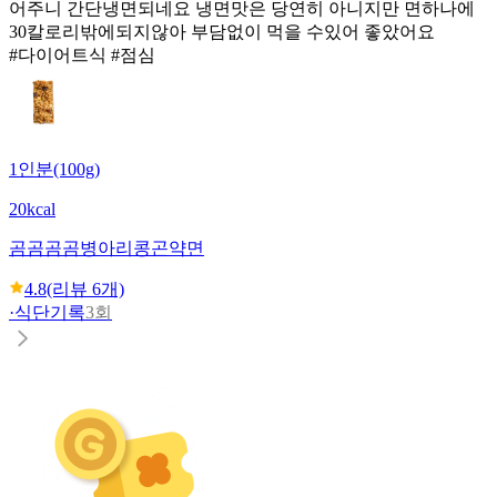
어주니 간단냉면되네요 냉면맛은 당연히 아니지만 면하나에
30칼로리밖에되지않아 부담없이 먹을 수있어 좋았어요
#다이어트식 #점심
1인분(100g)
20kcal
곰곰
곰곰병아리콩곤약면
4.8
(리뷰
6
개)
·
식단기록
3회