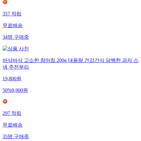
357
적립
무료배송
34
명
구매중
바삭바삭 고소한 참마칩 200g 대용량 건강간식 담백한 과자 스
낵 주전부리
19,800
원
50
%
9,900
원
297
적립
무료배송
35
명
구매중