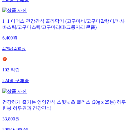
238
명
구매중
1+1 이더스 건강간식 골라담기 (고구마바/고구마말랭이/카사
바스틱/고구마스틱/고구마라떼/크룽지/레몬즙)
6,400
원
47
%
3,400
원
102
적립
224
명
구매중
건강하게 즐기는 영양간식 스윗넛츠 플러스 (20g x 25봉) 하루
한봉 하루견과 건강간식
33,800
원