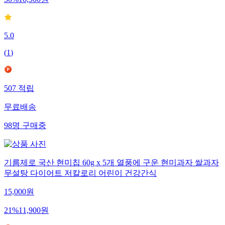
50
%
16,900
원
5.0
(
1
)
507
적립
무료배송
98
명
구매중
기름제로 국산 현미칩 60g x 5개 열풍에 구운 현미과자 쌀과자
무설탕 다이어트 저칼로리 어린이 건강간식
15,000
원
21
%
11,900
원