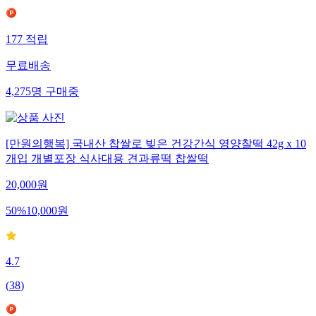
177
적립
무료배송
4,275
명
구매중
[만원의행복] 국내산 찹쌀로 빚은 건강간식 영양찰떡 42g x 10
개입 개별포장 식사대용 견과류떡 찹쌀떡
20,000
원
50
%
10,000
원
4.7
(
38
)