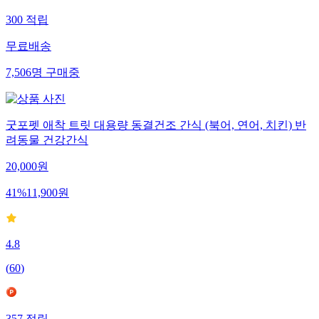
300
적립
무료배송
7,506
명
구매중
굿포펫 애착 트릿 대용량 동결건조 간식 (북어, 연어, 치킨) 반
려동물 건강간식
20,000
원
41
%
11,900
원
4.8
(
60
)