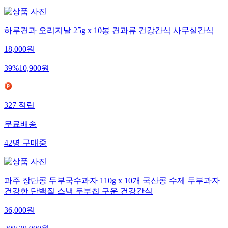
하루견과 오리지날 25g x 10봉 견과류 건강간식 사무실간식
18,000
원
39
%
10,900
원
327
적립
무료배송
42
명
구매중
파주 장단콩 두부국수과자 110g x 10개 국산콩 수제 두부과자
건강한 단백질 스낵 두부칩 구운 건강간식
36,000
원