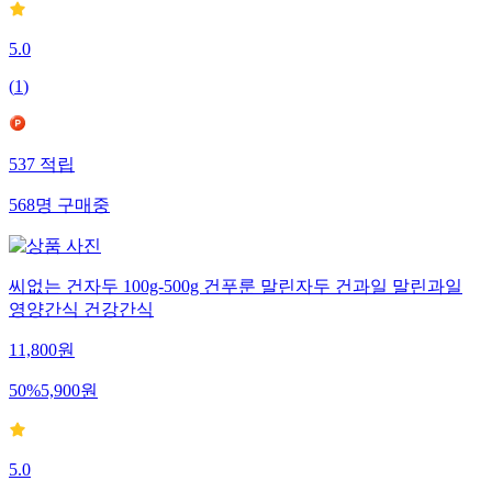
5.0
(
1
)
537
적립
568
명
구매중
씨없는 건자두 100g-500g 건푸룬 말린자두 건과일 말린과일
영양간식 건강간식
11,800
원
50
%
5,900
원
5.0