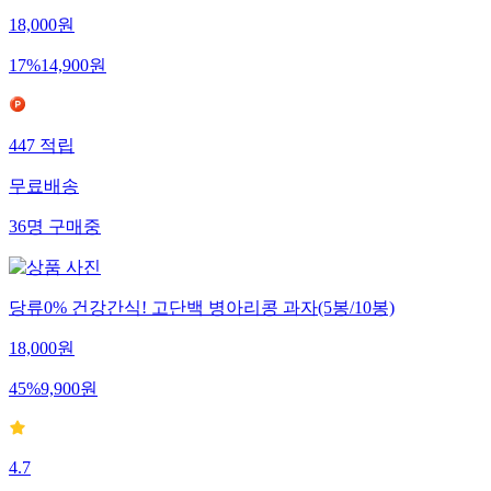
18,000
원
17
%
14,900
원
447
적립
무료배송
36
명
구매중
당류0% 건강간식! 고단백 병아리콩 과자(5봉/10봉)
18,000
원
45
%
9,900
원
4.7