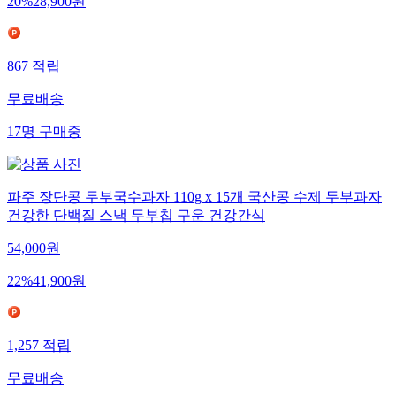
20
%
28,900
원
867
적립
무료배송
17
명
구매중
파주 장단콩 두부국수과자 110g x 15개 국산콩 수제 두부과자
건강한 단백질 스낵 두부칩 구운 건강간식
54,000
원
22
%
41,900
원
1,257
적립
무료배송