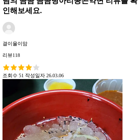
님의 곰곰 곰곰병아리콩곤약면 리뷰를 확
인해보세요.
결이율이맘
리뷰118
조회수 51
작성일자 26.03.06