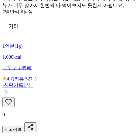
뉴가 너무 많아서 한번씩 다 먹어보지도 못한게 아쉽네요.
#일반식 #점심
1인분(1g)
1,000kcal
쿠우쿠우
뷔페
4.7
(리뷰
52
개)
·
식단기록
2천+
0
신고·제보