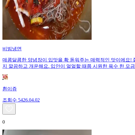
비빔냉면
매콤달콤한 양념장이 입맛을 확 돋워주는 매력적인 맛이에요! 
지 깔끔하고 개운해요. 입안이 얼얼할 때쯤 시원한 육수 한 모
흰이쥬
조회수
54
26.04.02
0