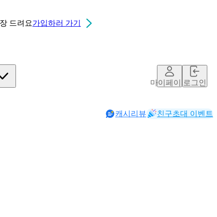
0장
드려요
가입하러 가기
마이페이지
로그인
캐시리뷰
친구초대 이벤트