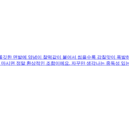
쫄깃한 면발에 양념이 찰떡같이 붙어서 씹을수록 감칠맛이 폭발하
금 마시면 정말 환상적인 조합이에요. 자꾸만 생각나는 중독성 있