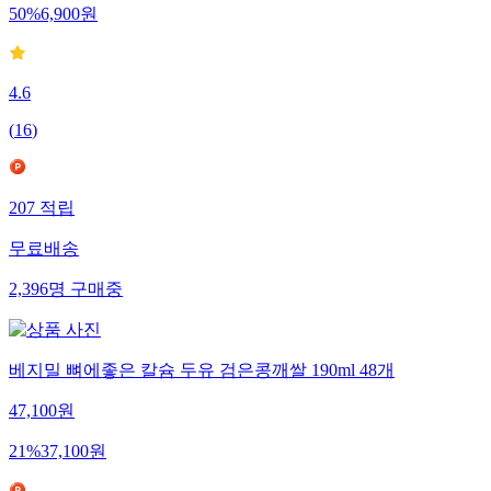
50
%
6,900
원
4.6
(
16
)
207
적립
무료배송
2,396
명
구매중
베지밀 뼈에좋은 칼슘 두유 검은콩깨쌀 190ml 48개
47,100
원
21
%
37,100
원