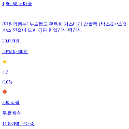
1,862
명
구매중
[만원의행복] 부드럽고 쫀득한 카스테라 찹쌀떡 1박스/2박스/3
박스 인절미 모찌 경단 한입간식 떡간식
20,000
원
50
%
10,000
원
4.7
(
105
)
300
적립
무료배송
11,889
명
구매중