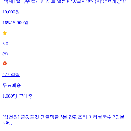
[백제] 쌀국수 컵라면 세트 얼큰한맛/멸치맛/김치맛/육개장맛
19,000
원
16
%
15,900
원
5.0
(
5
)
477
적립
무료배송
1,080
명
구매중
[삼천원] 쫄깃쫄깃 탱글탱글 5분 간편조리 마라쌀국수 2인분
336g