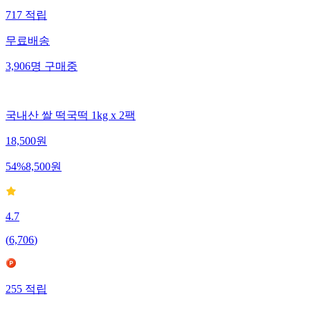
717
적립
무료배송
3,906
명
구매중
국내산 쌀 떡국떡 1kg x 2팩
18,500
원
54
%
8,500
원
4.7
(
6,706
)
255
적립