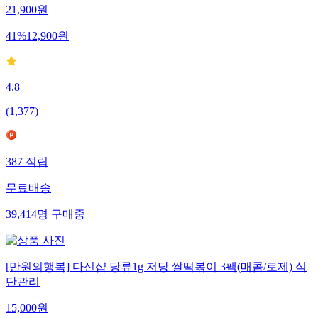
21,900
원
41
%
12,900
원
4.8
(
1,377
)
387
적립
무료배송
39,414
명
구매중
[만원의행복] 다신샵 당류1g 저당 쌀떡볶이 3팩(매콤/로제) 식
단관리
15,000
원