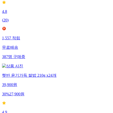
4.8
(
20
)
1,557
적립
무료배송
387
명
구매중
햇반 윤기가득 쌀밥 210g x24개
39,900
원
30
%
27,900
원
4.9