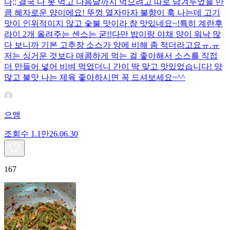
다;; 결국 다 못 먹고 다음날까지 먹으려고 따로 남겨두었을 만
큼 혜자로운 양이에요! 뚜껑 열자마자 불향이 훅 나는데 고기
맛이 인위적이지 않고 숯불 맛이라 참 맛있네요~!특히 계란후
라이 2개 올려주는 센스는 굳!! ​다만 밥이랑 야채 양이 워낙 많
다 보니까 기본 고추장 소스가 양에 비해 좀 적더라고요ㅠ.ㅠ
저는 싱거운 것보다 매콤하게 먹는 걸 좋아해서 소스를 직접
더 만들어 넣어 비벼 먹었더니 간이 딱 맞고 맛있었습니다! 양
많고 불맛 나는 제육 좋아하시면 꼭 드셔보세요~^^
으앵
조회수
1.1만
26.06.30
167