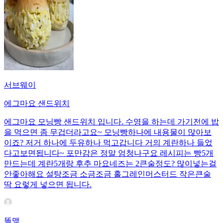
서브웨이
에그마요 샌드위치
에그마요 모닝빵 샌드위치 입니다. 수영을 하는데 가기전에 밥
을 먹으면 좀 무겁더라고요~ 모닝빵하나에 내용물이 많아보
이죠? 저거 하나에 두유하나 먹고갑니다 거의 계란하나 들었
다고보면됩니다~ 포만감은 정말 엄청나구요 레시피는 빵5개
만드는데 계란5개랑 후추 마요네즈는 2큰술정도? 많이넣는걸
안좋아해요 설탕조금 소금조금 홀그레인머스터드 작은큰술
딱 요렇게 넣으면 됩니다.
똘맹