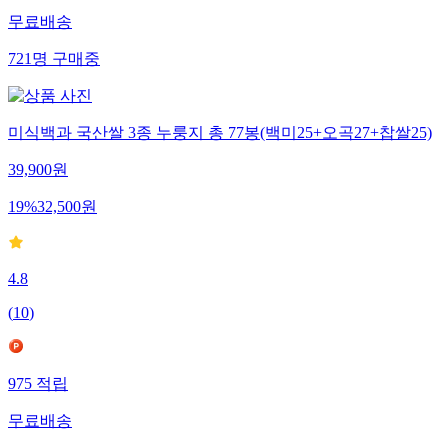
555
적립
무료배송
721
명
구매중
미식백과 국산쌀 3종 누룽지 총 77봉(백미25+오곡27+찹쌀25)
39,900
원
19
%
32,500
원
4.8
(
10
)
975
적립
무료배송