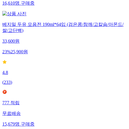
16,610
명
구매중
베지밀 두유 모음전 190ml*64입 (검은콩/참깨/고칼슘/아몬드/
쌀/고단백)
33,600
원
23
%
25,900
원
4.8
(
233
)
777
적립
무료배송
15,679
명
구매중