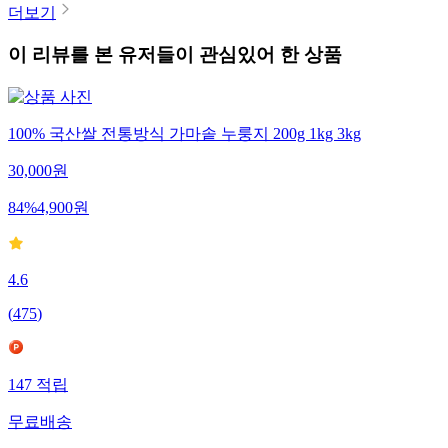
더보기
이 리뷰를 본 유저들이 관심있어 한 상품
100% 국산쌀 전통방식 가마솥 누룽지 200g 1kg 3kg
30,000
원
84
%
4,900
원
4.6
(
475
)
147
적립
무료배송