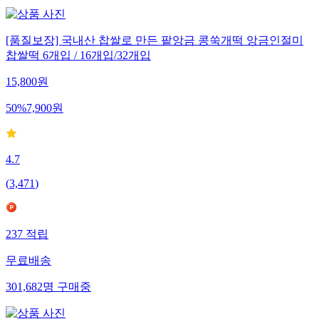
[품질보장] 국내산 찹쌀로 만든 팥앙금 콩쑥개떡 앙금인절미
찹쌀떡 6개입 / 16개입/32개입
15,800
원
50
%
7,900
원
4.7
(
3,471
)
237
적립
무료배송
301,682
명
구매중