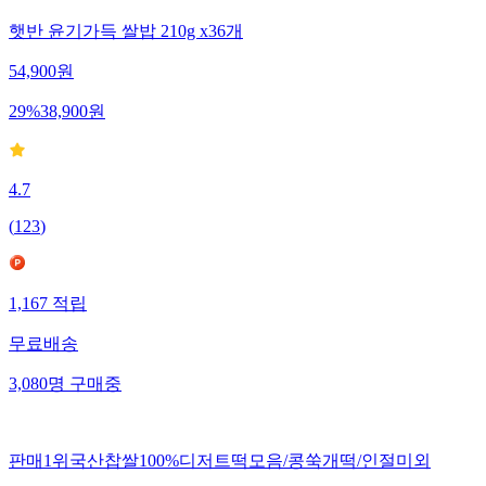
햇반 윤기가득 쌀밥 210g x36개
54,900
원
29
%
38,900
원
4.7
(
123
)
1,167
적립
무료배송
3,080
명
구매중
판매1위국산찹쌀100%디저트떡모음/콩쑥개떡/인절미외