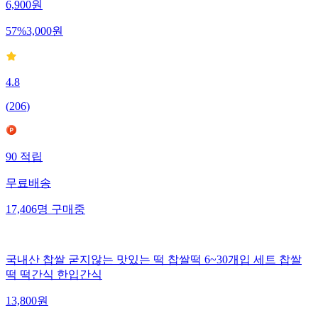
6,900
원
57
%
3,000
원
4.8
(
206
)
90
적립
무료배송
17,406
명
구매중
국내산 찹쌀 굳지않는 맛있는 떡 찹쌀떡 6~30개입 세트 찹쌀
떡 떡간식 한입간식
13,800
원