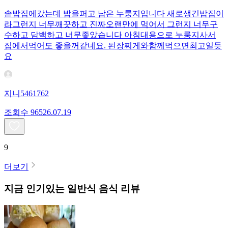
솥밥집에갔는데 밥을퍼고 남은 누룽지입니다 새로생긴밥집이
라그런지 너무깨끗하고 진짜오랜만에 먹어서 그런지 너무구
수하고 담백하고 너무좋았습니다 아침대용으로 누룽지사서
집에서먹어도 좋을꺼같네요. 된장찌게와함께먹으면최고일듯
요
지니5461762
조회수
965
26.07.19
9
더보기
지금 인기있는
일반식
음식 리뷰