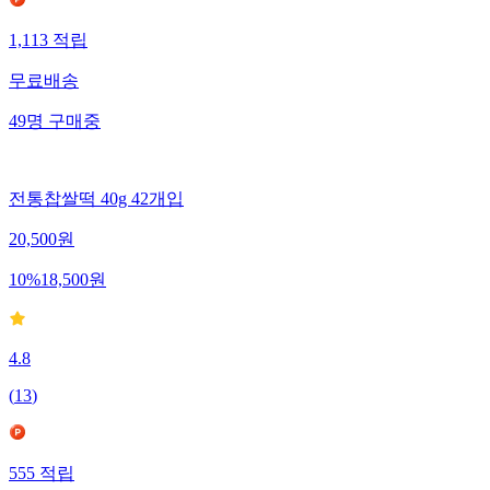
1,113
적립
무료배송
49
명
구매중
전통찹쌀떡 40g 42개입
20,500
원
10
%
18,500
원
4.8
(
13
)