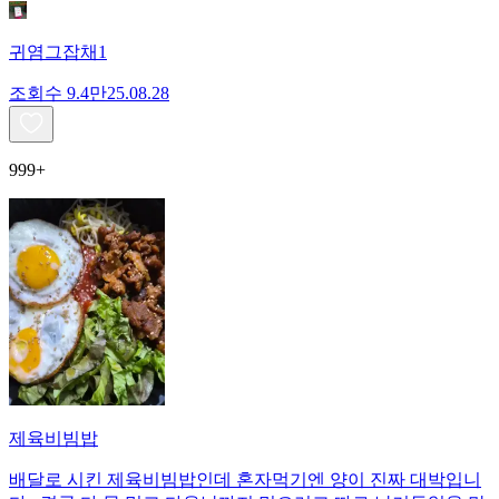
귀염그잡채1
조회수
9.4만
25.08.28
999+
제육비빔밥
배달로 시킨 제육비빔밥인데 혼자먹기엔 양이 진짜 대박입니