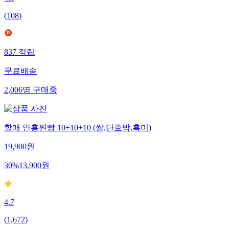
(
108
)
837
적립
무료배송
2,006
명
구매중
할매 안흥찐빵 10+10+10 (쌀,단호박,흑미)
19,900
원
30
%
13,900
원
4.7
(
1,672
)