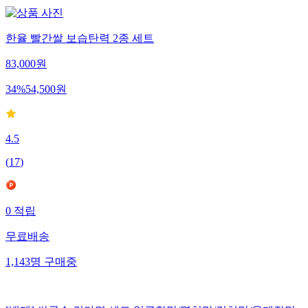
한율 빨간쌀 보습탄력 2종 세트
83,000
원
34
%
54,500
원
4.5
(
17
)
0
적립
무료배송
1,143
명
구매중