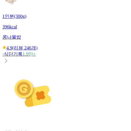
1인분(300g)
396kcal
콩나물밥
4.9
(리뷰
246
개)
·
식단기록
1.9만+