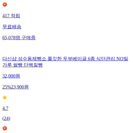
417
적립
무료배송
65,078
명
구매중
다신샵 성수동제빵소 쫄깃한 두부베이글 6종 식단관리 NO밀
가루 쌀빵 단백질빵
32,000
원
25
%
23,900
원
4.7
(
24
)